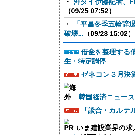
・
沖タイ伊藤記者、
（09/25 07:52）
・
「平昌冬季五輪辞
破壊...
（09/23 15:02）
借金を整理する
生・特定調停
ゼネコン３月決算
韓国経済ニュー
「談合・カルテ
いま建設業界の求