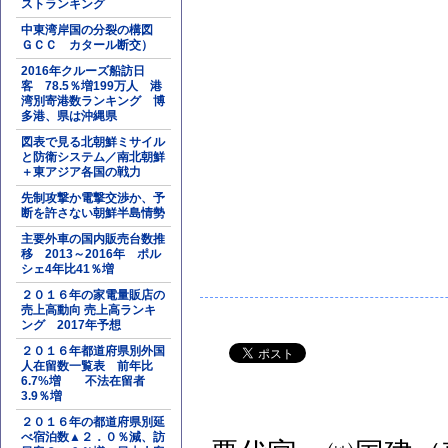
ストランキング
中東湾岸国の分裂の構図
ＧＣＣ カタール断交）
2016年クルーズ船訪日
客 78.5％増199万人 港
湾別寄港数ランキング 博
多港、県は沖縄県
図表で見る北朝鮮ミサイル
と防衛システム／南北朝鮮
＋東アジア各国の戦力
先制攻撃か電撃交渉か、予
断を許さない朝鮮半島情勢
主要外車の国内販売台数推
移 2013～2016年 ポル
シェ4年比41％増
２０１６年の家電量販店の
売上高動向 売上高ランキ
ング 2017年予想
２０１６年都道府県別外国
人在留数一覧表 前年比
6.7%増 不法在留者
3.9％増
２０１６年の都道府県別延
べ宿泊数▲２．０％減、訪