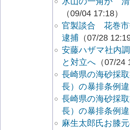
氷山の一角か 清
（09/04 17:18）
官製談合 花巻
逮捕
（07/28 12:
安藤ハザマ社内調
と対立へ
（07/24 
長崎県の海砂採取
長）の暴排条例違
長崎県の海砂採取
長）の暴排条例違
麻生太郎氏お膝元