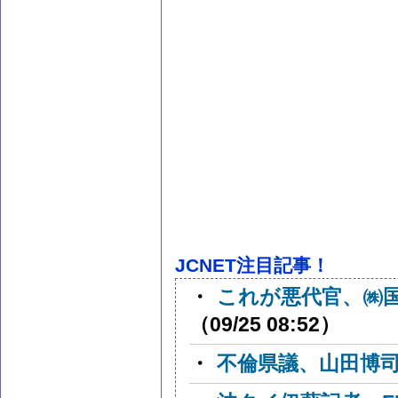
JCNET注目記事！
・
これが悪代官、㈱
（09/25 08:52）
・
不倫県議、山田博