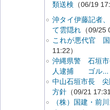
類送検
（06/19 17
沖タイ伊藤記者、
て雲隠れ
（09/25 
これが悪代官 国
11:22）
沖縄県警 石垣市
人逮捕 ゴル...
中山石垣市長 尖
方針
（09/21 17:
（株）国建・前川