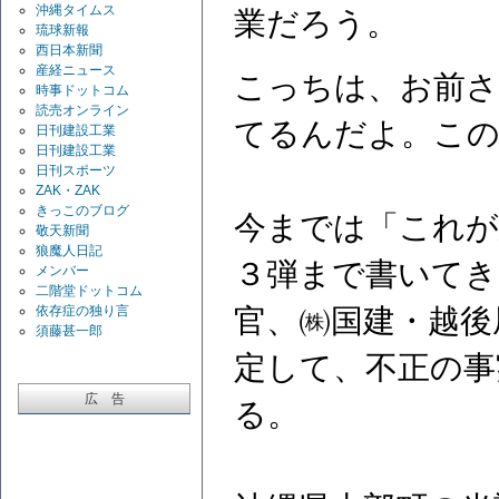
沖縄タイムス
業だろう。
琉球新報
西日本新聞
産経ニュース
こっちは、お前さ
時事ドットコム
読売オンライン
てるんだよ。こ
日刊建設工業
日刊建設工業
日刊スポーツ
ZAK・ZAK
きっこのブログ
今までは「これが
敬天新聞
狼魔人日記
３弾まで書いてき
メンバー
二階堂ドットコム
依存症の独り言
官、㈱国建・越後
須藤甚一郎
定して、不正の事
広 告
る。