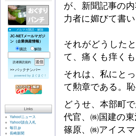
が、新聞記事の内
力者に媚びて書い
メルマガ購読・解除
JC-NETメールマガジ
ン（企業倒産情報）
それがどうした
購読
解除
て、痛くも痒くも
読者購読規約
>>
バックナンバー
それは、私にとっ
powered by
まぐまぐ！
て勲章である。恥
どうせ、本部町で
Links
代官、㈱国建の東
Yahoo!ニュース
Yahoo!談合入札
篠原、㈱アイスマ
毎日.jp
長崎新聞