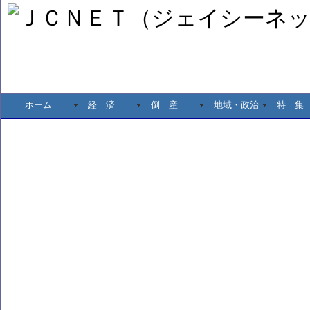
ホーム
経 済
倒 産
地域・政治
特 集