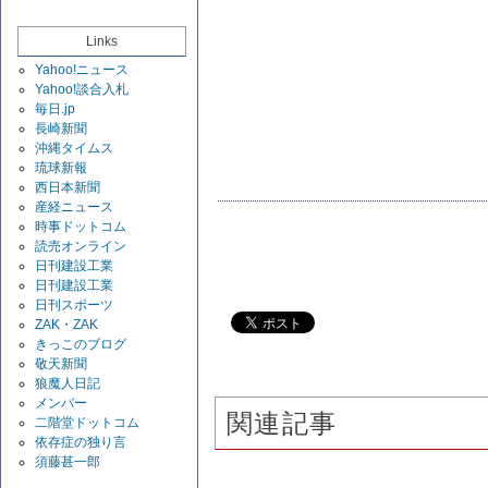
Links
Yahoo!ニュース
Yahoo!談合入札
毎日.jp
長崎新聞
沖縄タイムス
琉球新報
西日本新聞
産経ニュース
時事ドットコム
読売オンライン
日刊建設工業
日刊建設工業
日刊スポーツ
ZAK・ZAK
きっこのブログ
敬天新聞
狼魔人日記
メンバー
関連記事
二階堂ドットコム
依存症の独り言
須藤甚一郎