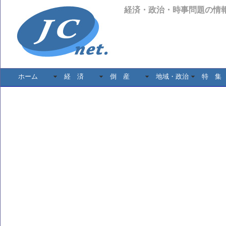
経済・政治・時事問題の情
ホーム
経 済
倒 産
地域・政治
特 集