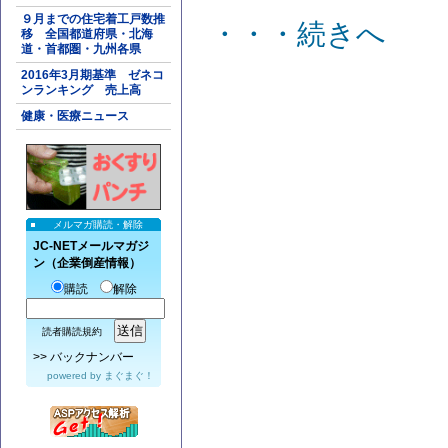
９月までの住宅着工戸数推
・・・続きへ
移 全国都道府県・北海
道・首都圏・九州各県
2016年3月期基準 ゼネコ
ンランキング 売上高
健康・医療ニュース
メルマガ購読・解除
JC-NETメールマガジ
ン（企業倒産情報）
購読
解除
読者購読規約
>>
バックナンバー
powered by
まぐまぐ！