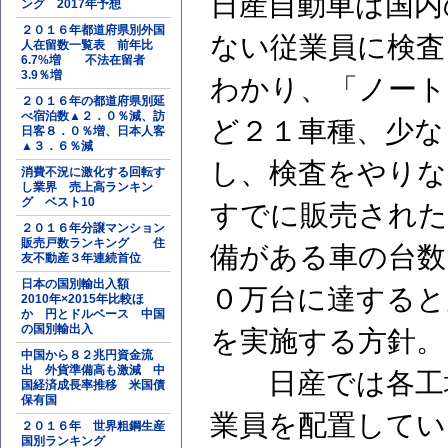
日産自動車は国内
ング 2017年予想
２０１６年都道府県別外国
ない従業員に検査
人在留数一覧表 前年比
6.7%増 不法在留者
3.9％増
わかり、「ノート
２０１６年の都道府県別延
べ宿泊数▲２．０％減、訪
ど２１車種、少な
日客８．０％増、日本人客
▲３．６％減
し、検査をやりな
消費不況に激化する回転す
し業界 売上高ランキン
グ ベスト10
すでに販売された
２０１６年分譲マンション
販売戸数ランキング 住
備がある車の台数
友不動産３年連続首位
日本の国別輸出入額
０万台に達すると
2010年×2015年比較ほ
か 円とドルベース 中国
の国別輸出入
を実施する方針。
中国から８２兆円資金流
出 外貨準備高も激減 中
日産では各工場
国経済成長率推移 米国債
保有国
業員を配置してい
２０１６年 世界粗鋼生産
国別ランキング