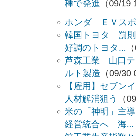
種で発進
（09/19 
ホンダ ＥＶス
韓国トヨタ 罰
好調のトヨタ...
（0
芦森工業 山口
ルト製造
（09/30 
【雇用】セブン
人材解消狙う
（09
米の「神明」主導
経営統合へ 海...