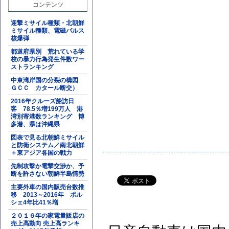
コンテンツ
迎撃ミサイル種類・北朝鮮
ミサイル種類、電磁パルス
核爆弾
都道府県別 荒れている学
校の暴力行為発生件数ワー
ストランキング
中東湾岸国の分裂の構図
ＧＣＣ カタール断交）
2016年クルーズ船訪日
客 78.5％増199万人 港
湾別寄港数ランキング 博
多港、県は沖縄県
図表で見る北朝鮮ミサイル
と防衛システム／南北朝鮮
＋東アジア各国の戦力
先制攻撃か電撃交渉か、予
断を許さない朝鮮半島情勢
主要外車の国内販売台数推
移 2013～2016年 ポル
シェ4年比41％増
２０１６年の家電量販店の
売上高動向 売上高ランキ