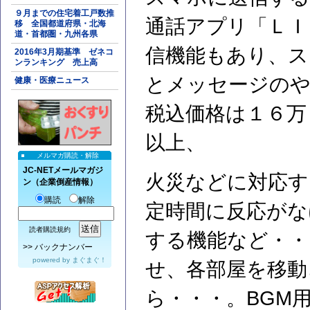
９月までの住宅着工戸数推
通話アプリ「ＬＩ
移 全国都道府県・北海
道・首都圏・九州各県
信機能もあり、ス
2016年3月期基準 ゼネコ
ンランキング 売上高
とメッセージの
健康・医療ニュース
税込価格は１６万
以上、
メルマガ購読・解除
JC-NETメールマガジ
火災などに対応す
ン（企業倒産情報）
購読
解除
定時間に反応がな
読者購読規約
する機能など・・
>>
バックナンバー
powered by
まぐまぐ！
せ、各部屋を移動
ら・・・。BGM