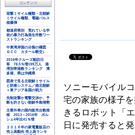
コンテンツ
迎撃ミサイル種類・北朝鮮
ミサイル種類、電磁パルス
核爆弾
都道府県別 荒れている学
校の暴力行為発生件数ワー
ストランキング
中東湾岸国の分裂の構図
ＧＣＣ カタール断交）
2016年クルーズ船訪日
客 78.5％増199万人 港
湾別寄港数ランキング 博
多港、県は沖縄県
図表で見る北朝鮮ミサイル
ソニーモバイルコ
と防衛システム／南北朝鮮
＋東アジア各国の戦力
宅の家族の様子を
先制攻撃か電撃交渉か、予
断を許さない朝鮮半島情勢
きるロボット「エ
主要外車の国内販売台数推
移 2013～2016年 ポル
シェ4年比41％増
日に発売すると発
２０１６年の家電量販店の
売上高動向 売上高ランキ