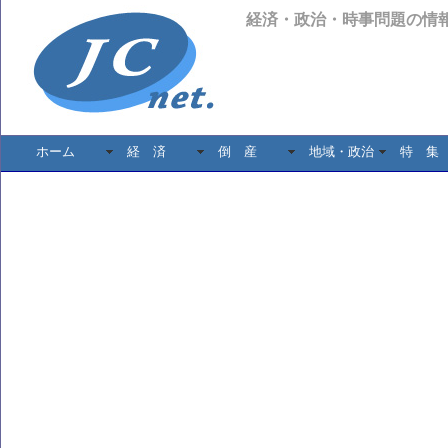
経済・政治・時事問題の情
ホーム
経 済
倒 産
地域・政治
特 集