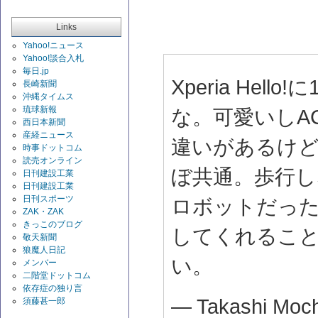
Links
Yahoo!ニュース
Yahoo!談合入札
毎日.jp
Xperia He
長崎新聞
沖縄タイムス
琉球新報
な。可愛いしA
西日本新聞
産経ニュース
違いがあるけ
時事ドットコム
読売オンライン
ぼ共通。歩行
日刊建設工業
日刊建設工業
日刊スポーツ
ロボットだっ
ZAK・ZAK
きっこのブログ
してくれるこ
敬天新聞
狼魔人日記
い。
メンバー
二階堂ドットコム
依存症の独り言
— Takashi Moch
須藤甚一郎