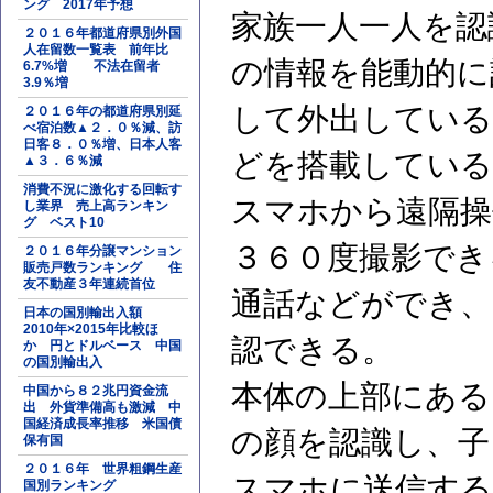
ング 2017年予想
家族一人一人を認
２０１６年都道府県別外国
人在留数一覧表 前年比
の情報を能動的に
6.7%増 不法在留者
3.9％増
して外出している
２０１６年の都道府県別延
べ宿泊数▲２．０％減、訪
日客８．０％増、日本人客
どを搭載している
▲３．６％減
消費不況に激化する回転す
スマホから遠隔操
し業界 売上高ランキン
グ ベスト10
３６０度撮影でき
２０１６年分譲マンション
販売戸数ランキング 住
友不動産３年連続首位
通話などができ、
日本の国別輸出入額
2010年×2015年比較ほ
認できる。
か 円とドルベース 中国
の国別輸出入
本体の上部にある
中国から８２兆円資金流
出 外貨準備高も激減 中
国経済成長率推移 米国債
の顔を認識し、子
保有国
２０１６年 世界粗鋼生産
スマホに送信す
国別ランキング