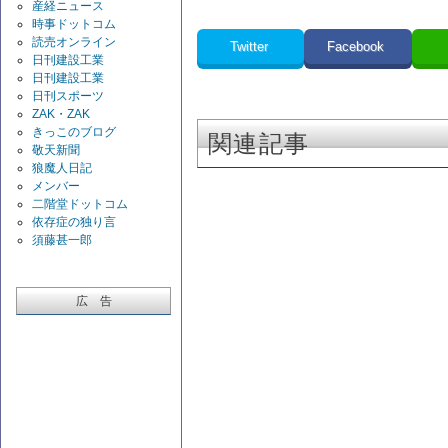
産経ニュース
時事ドットコム
読売オンライン
Twitter
Facebook
日刊建設工業
日刊建設工業
日刊スポーツ
ZAK・ZAK
きっこのブログ
関連記事
敬天新聞
狼魔人日記
メンバー
二階堂ドットコム
依存症の独り言
須藤甚一郎
広 告