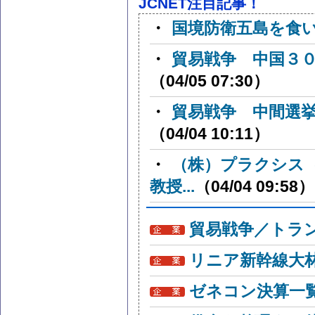
JCNET注目記事！
・
国境防衛五島を食
・
貿易戦争 中国３
（04/05 07:30）
・
貿易戦争 中間選
（04/04 10:11）
・
（株）プラクシス
教授...
（04/04 09:58）
貿易戦争／トラン
リニア新幹線大
ゼネコン決算一