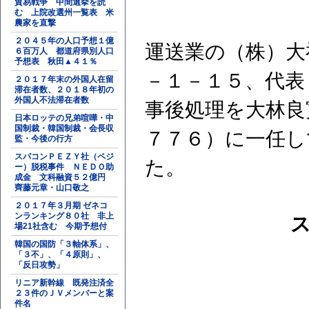
貿易戦争 中間選挙を読
む 上院改選州一覧表 米
農家を直撃
２０４５年の人口予想１億
運送業の（株）大
６百万人 都道府県別人口
予想表 秋田▲４１％
－１－１５、代表
２０１７年末の外国人在留
滞在者数、２０１８年初の
外国人不法滞在者数
事後処理を大林良
日本ロッテの兄弟喧嘩・中
国制裁・韓国制裁・会長収
７７６）に一任し
監・今後の行方
スパコンＰＥＺＹ社（ペジ
た。
ー）脱税事件 ＮＥＤＯ助
成金 文科融資５２億円
齊藤元章・山口敬之
２０１７年３月期 ゼネコ
ンランキング８０社 非上
場21社含む 今期予想付
韓国の国防「３軸体系」、
「３不」、「４原則」、
「反日攻勢」
リニア新幹線 既発注済全
２３件のＪＶメンバーと案
件名