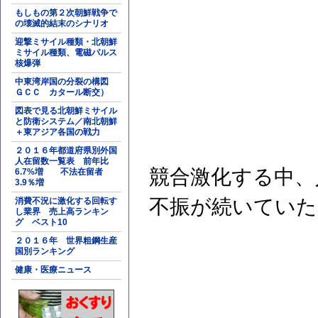
もしもの第２次朝鮮戦争で
の壊滅的結末のシナリオ
迎撃ミサイル種類・北朝鮮
ミサイル種類、電磁パルス
核爆弾
中東湾岸国の分裂の構図
ＧＣＣ カタール断交）
図表で見る北朝鮮ミサイル
と防衛システム／南北朝鮮
＋東アジア各国の戦力
２０１６年都道府県別外国
人在留数一覧表 前年比
競合激化する中、
6.7%増 不法在留者
3.9％増
不振が続いていた
消費不況に激化する回転す
し業界 売上高ランキン
グ ベスト10
２０１６年 世界粗鋼生産
国別ランキング
健康・医療ニュース