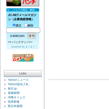
メルマガ購読・解除
JC-NETメールマガジ
ン（企業倒産情報）
購読
解除
読者購読規約
>>
バックナンバー
powered by
まぐまぐ！
Links
Yahoo!ニュース
Yahoo!談合入札
毎日.jp
長崎新聞
沖縄タイムス
琉球新報
西日本新聞