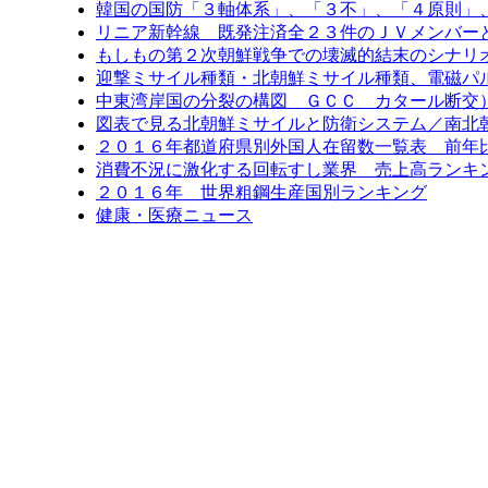
韓国の国防「３軸体系」、「３不」、「４原則」
リニア新幹線 既発注済全２３件のＪＶメンバー
もしもの第２次朝鮮戦争での壊滅的結末のシナリ
迎撃ミサイル種類・北朝鮮ミサイル種類、電磁パ
中東湾岸国の分裂の構図 ＧＣＣ カタール断交
図表で見る北朝鮮ミサイルと防衛システム／南北
２０１６年都道府県別外国人在留数一覧表 前年比6
消費不況に激化する回転すし業界 売上高ランキン
２０１６年 世界粗鋼生産国別ランキング
健康・医療ニュース