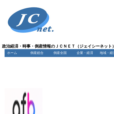
政治経済・時事・倒産情報のＪＣＮＥＴ（ジェイシーネット
ホーム
倒産総合
倒産全国
企業・経済
地域・経