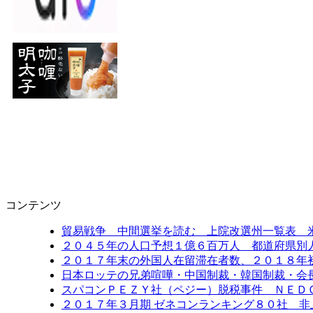
コンテンツ
貿易戦争 中間選挙を読む 上院改選州一覧表 
２０４５年の人口予想１億６百万人 都道府県別
２０１７年末の外国人在留滞在者数、２０１８年
日本ロッテの兄弟喧嘩・中国制裁・韓国制裁・会
スパコンＰＥＺＹ社（ペジー）脱税事件 ＮＥＤ
２０１７年３月期 ゼネコンランキング８０社 非