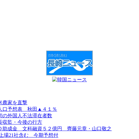
米農家を直撃
人口予想表 秋田▲４１％
初の外国人不法滞在者数
長収監・今後の行方
Ｏ助成金 文科融資５２億円 齊藤元章・山口敬之
上場21社含む 今期予想付