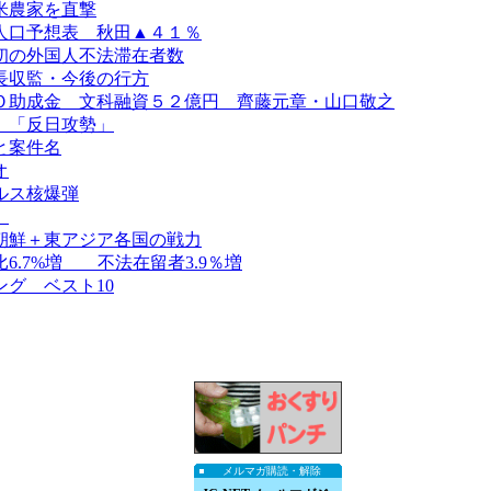
米農家を直撃
人口予想表 秋田▲４１％
初の外国人不法滞在者数
長収監・今後の行方
Ｏ助成金 文科融資５２億円 齊藤元章・山口敬之
、「反日攻勢」
と案件名
オ
ルス核爆弾
）
朝鮮＋東アジア各国の戦力
.7%増 不法在留者3.9％増
グ ベスト10
メルマガ購読・解除