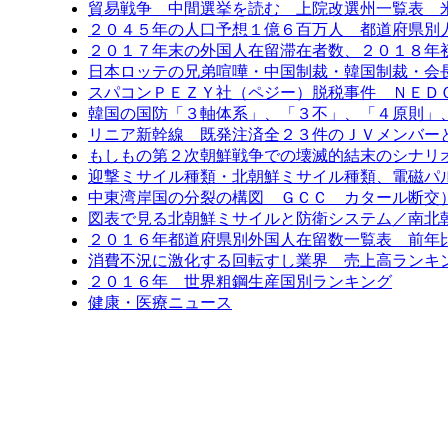
貿易戦争 中間選挙を読む 上院改選州一覧表 
２０４５年の人口予想１億６百万人 都道府県別
２０１７年末の外国人在留滞在者数、２０１８年
日本ロッテの兄弟喧嘩・中国制裁・韓国制裁・会
スパコンＰＥＺＹ社（ペジー）脱税事件 ＮＥＤ
韓国の国防「３軸体系」、「３不」、「４原則」
リニア新幹線 既発注済全２３件のＪＶメンバー
もしもの第２次朝鮮戦争での壊滅的結末のシナリ
迎撃ミサイル種類・北朝鮮ミサイル種類、電磁パ
中東湾岸国の分裂の構図 ＧＣＣ カタール断交
図表で見る北朝鮮ミサイルと防衛システム／南北
２０１６年都道府県別外国人在留数一覧表 前年比6
消費不況に激化する回転すし業界 売上高ランキン
２０１６年 世界粗鋼生産国別ランキング
健康・医療ニュース