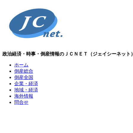
政治経済・時事・倒産情報のＪＣＮＥＴ（ジェイシーネット
ホーム
倒産総合
倒産全国
企業・経済
地域・経済
海外情報
問合せ