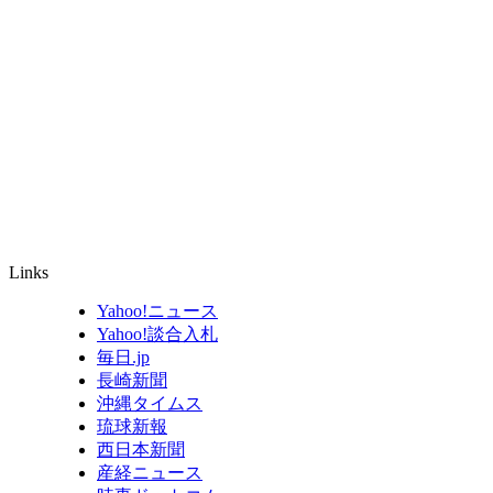
Links
Yahoo!ニュース
Yahoo!談合入札
毎日.jp
長崎新聞
沖縄タイムス
琉球新報
西日本新聞
産経ニュース