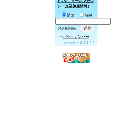
JC-NETメールマガジ
ン（企業倒産情報）
購読
解除
読者購読規約
>>
バックナンバー
powered by
まぐまぐ！