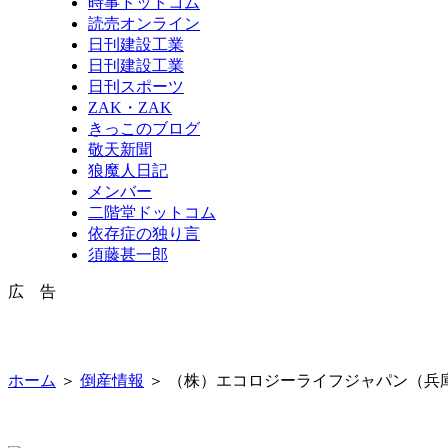
時事ドットコム
読売オンライン
日刊建設工業
日刊建設工業
日刊スポーツ
ZAK・ZAK
きっこのブログ
敬天新聞
狼魔人日記
メンバー
二階堂ドットコム
依存症の独り言
須藤甚一郎
広 告
ホーム
＞
倒産情報
＞ （株）エコロジーライフジャパン（兵