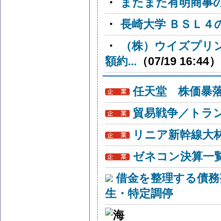
・
またまた有明商事
・
長崎大学 ＢＳＬ４
・
（株）ウイズプリ
額約...
（07/19 16:44）
任天堂 株価暴
貿易戦争／トラン
リニア新幹線大
ゼネコン決算一
借金を整理する債務
生・特定調停