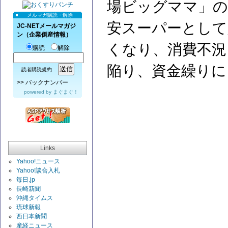
場ビッグママ」の
メルマガ購読・解除
安スーパーとして
JC-NETメールマガジ
ン（企業倒産情報）
くなり、消費不況
購読
解除
陥り、資金繰りに
読者購読規約
>>
バックナンバー
powered by
まぐまぐ！
Links
Yahoo!ニュース
Yahoo!談合入札
毎日.jp
長崎新聞
沖縄タイムス
琉球新報
西日本新聞
産経ニュース