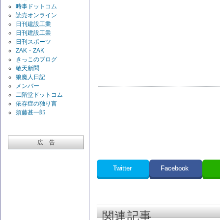
時事ドットコム
読売オンライン
日刊建設工業
日刊建設工業
日刊スポーツ
ZAK・ZAK
きっこのブログ
敬天新聞
狼魔人日記
メンバー
二階堂ドットコム
依存症の独り言
須藤甚一郎
広 告
Twitter
Facebook
関連記事