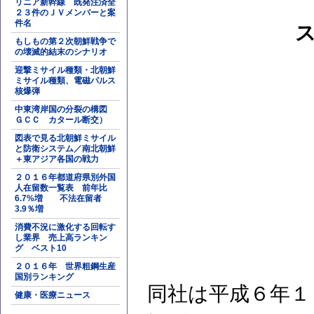
リニア新幹線 既発注済全
２３件のＪＶメンバーと案
件名
もしもの第２次朝鮮戦争で
の壊滅的結末のシナリオ
迎撃ミサイル種類・北朝鮮
ミサイル種類、電磁パルス
核爆弾
中東湾岸国の分裂の構図
ＧＣＣ カタール断交）
図表で見る北朝鮮ミサイル
と防衛システム／南北朝鮮
＋東アジア各国の戦力
２０１６年都道府県別外国
人在留数一覧表 前年比
6.7%増 不法在留者
3.9％増
消費不況に激化する回転す
し業界 売上高ランキン
グ ベスト10
２０１６年 世界粗鋼生産
国別ランキング
同社は平成６年１
健康・医療ニュース