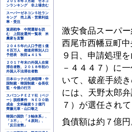
２０１８年３月期 ゼネコ
ンランキング 非上場含む
スーパーゼネコン５社ラン
キング 売上高・営業利益
率・受注
激安食品スーパー
貿易戦争 中間選挙を読
む 上院改選州一覧表 米
農家を直撃
西尾市西幡豆町中
２０４５年の人口予想１億
６百万人 都道府県別人口
９日、申請処理を
予想表 秋田▲４１％
２０１７年末の外国人在留
－４４４７）に一
滞在者数、２０１８年初の
外国人不法滞在者数
いて、破産手続き
日本ロッテの兄弟喧嘩・中
国制裁・韓国制裁・会長収
監・今後の行方
には、天野太郎弁
スパコンＰＥＺＹ社（ペジ
ー）脱税事件 ＮＥＤＯ助
７）が選任されて
成金 文科融資５２億円
齊藤元章・山口敬之
韓国の国防「３軸体系」、
負債額は約７億円
「３不」、「４原則」、
「反日攻勢」