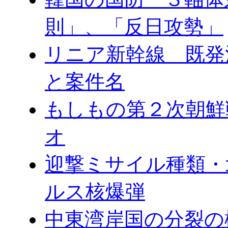
則」、「反日攻勢」
リニア新幹線 既発
と案件名
もしもの第２次朝鮮
オ
迎撃ミサイル種類・
ルス核爆弾
中東湾岸国の分裂の