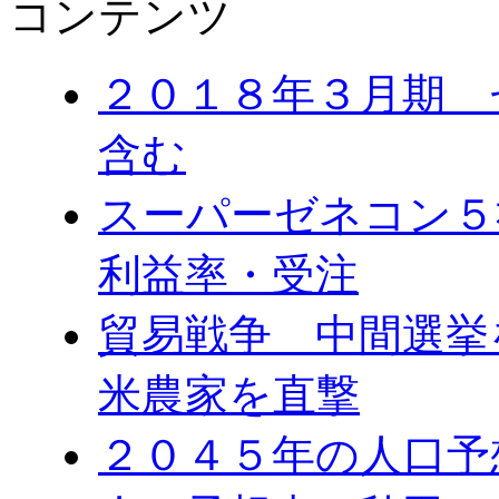
コンテンツ
２０１８年３月期 
含む
スーパーゼネコン５
利益率・受注
貿易戦争 中間選
米農家を直撃
２０４５年の人口予