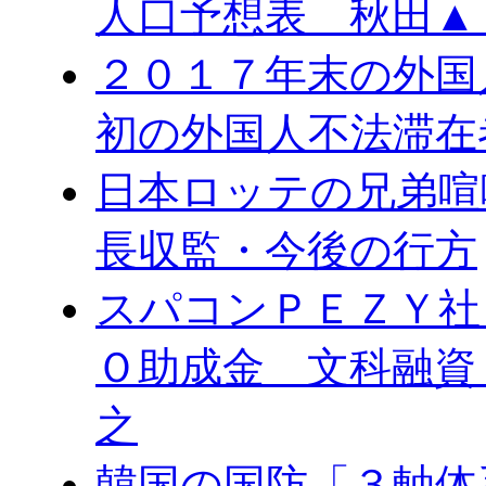
人口予想表 秋田▲
２０１７年末の外国
初の外国人不法滞在
日本ロッテの兄弟喧
長収監・今後の行方
スパコンＰＥＺＹ社
Ｏ助成金 文科融資
之
韓国の国防「３軸体