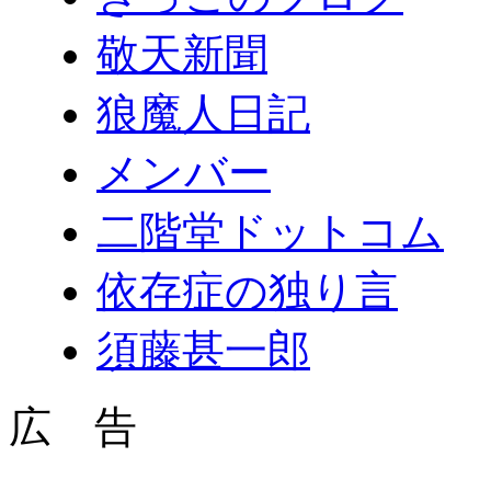
敬天新聞
狼魔人日記
メンバー
二階堂ドットコム
依存症の独り言
須藤甚一郎
広 告