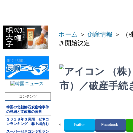
ホーム
＞
倒産情報
＞ （
き開始決定
（株
市）／破産手続
コンテンツ
韓国の北朝鮮石炭密輸事件
の詳細と文政権の背景
２０１８年３月期 ゼネコ
ンランキング 非上場含む
Twitter
Facebook
スーパーゼネコン５社ラン