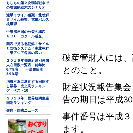
もしもの第２次朝鮮戦争で
の壊滅的結末のシナリオ
迎撃ミサイル種類・北朝鮮
ミサイル種類、電磁パルス
核爆弾
中東湾岸国の分裂の構図
ＧＣＣ カタール断交）
図表で見る北朝鮮ミサイル
と防衛システム／南北朝鮮
＋東アジア各国の戦力
破産管財人には、
２０１６年都道府県別外国
人在留数一覧表 前年比
とのこと。
6.7%増 不法在留者
3.9％増
消費不況に激化する回転す
財産状況報告集会
し業界 売上高ランキン
グ ベスト10
告の期日は平成30
２０１６年 世界粗鋼生産
国別ランキング
健康・医療ニュース
事件番号は平成３
ます。