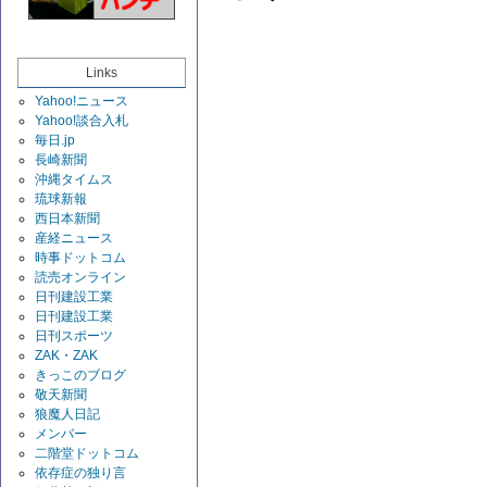
Links
Yahoo!ニュース
Yahoo!談合入札
毎日.jp
長崎新聞
沖縄タイムス
琉球新報
西日本新聞
産経ニュース
時事ドットコム
読売オンライン
日刊建設工業
日刊建設工業
日刊スポーツ
ZAK・ZAK
きっこのブログ
敬天新聞
狼魔人日記
メンバー
二階堂ドットコム
依存症の独り言