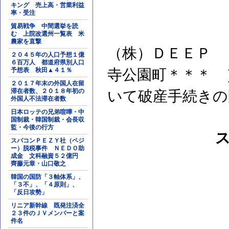
キング 売上高・営業利益
率・受注
貿易戦争 中間選挙を読
む 上院改選州一覧表 米
農家を直撃
（株）ＤＥＥＰ 
２０４５年の人口予想１億
６百万人 都道府県別人口
予想表 秋田▲４１％
寺公園町＊＊＊ 
２０１７年末の外国人在留
滞在者数、２０１８年初の
いて破産手続きの
外国人不法滞在者数
日本ロッテの兄弟喧嘩・中
国制裁・韓国制裁・会長収
監・今後の行方
スパコンＰＥＺＹ社（ペジ
ー）脱税事件 ＮＥＤＯ助
成金 文科融資５２億円
齊藤元章・山口敬之
韓国の国防「３軸体系」、
「３不」、「４原則」、
「反日攻勢」
リニア新幹線 既発注済全
２３件のＪＶメンバーと案
件名