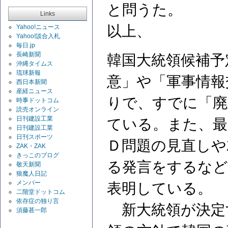
と問うた。
Links
以上、
Yahoo!ニュース
Yahoo!談合入札
毎日.jp
長崎新聞
韓国大統領候補予
沖縄タイムス
琉球新報
意」や「軍事情報
西日本新聞
産経ニュース
りで、すでに「廃
時事ドットコム
読売オンライン
日刊建設工業
ている。また、最
日刊建設工業
日刊スポーツ
Ｄ問題の見直しや
ZAK・ZAK
きっこのブログ
る発言をするなど
敬天新聞
狼魔人日記
メンバー
表明している。
二階堂ドットコム
依存症の独り言
新大統領が決定
須藤甚一郎