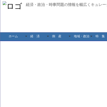
経済・政治・時事問題の情報を幅広くキュレー
ホーム
経 済
倒 産
地域・政治
特 集