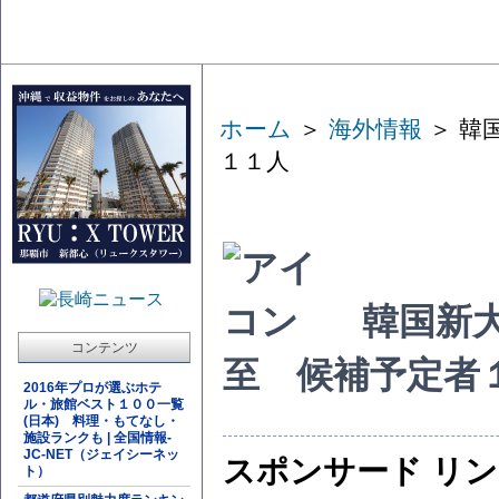
ホーム
＞
海外情報
＞ 韓
１１人
韓国新
コンテンツ
至 候補予定者
2016年プロが選ぶホテ
ル・旅館ベスト１００一覧
(日本) 料理・もてなし・
施設ランクも | 全国情報-
JC-NET（ジェイシーネッ
スポンサード リ
ト）