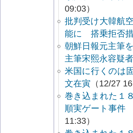
09:03）
批判受け大韓航
能に 搭乗拒否
朝鮮日報元主筆
主筆宋熙永容疑
米国に行くのは
文在寅
（12/27 1
巻き込まれた１
順実ゲート事件
11:33）