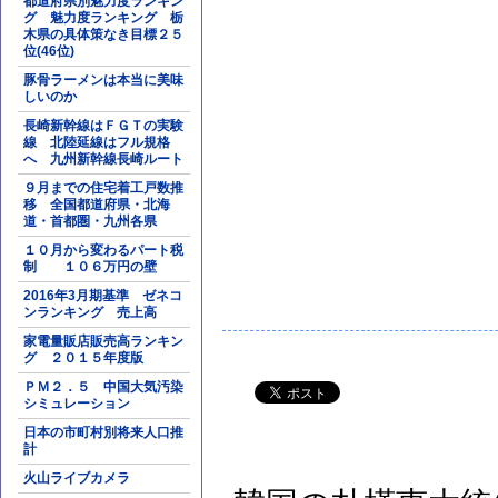
都道府県別魅力度ランキン
グ 魅力度ランキング 栃
木県の具体策なき目標２５
位(46位)
豚骨ラーメンは本当に美味
しいのか
長崎新幹線はＦＧＴの実験
線 北陸延線はフル規格
へ 九州新幹線長崎ルート
９月までの住宅着工戸数推
移 全国都道府県・北海
道・首都圏・九州各県
１０月から変わるパート税
制 １０６万円の壁
2016年3月期基準 ゼネコ
ンランキング 売上高
家電量販店販売高ランキン
グ ２０１５年度版
ＰＭ２．５ 中国大気汚染
シミュレーション
日本の市町村別将来人口推
計
火山ライブカメラ