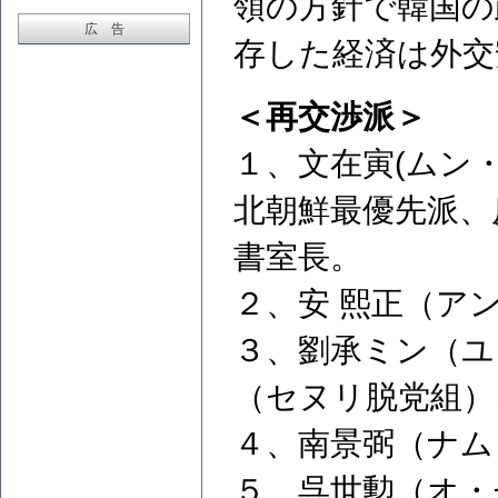
領の方針で韓国の
広 告
存した経済は外交
＜再交渉派＞
１、文在寅(ムン
北朝鮮最優先派、
書室長。
２、安 熙正（ア
３、劉承ミン（ユ
（セヌリ脱党組）
４、南景弼（ナム
５、呉世勲（オ・