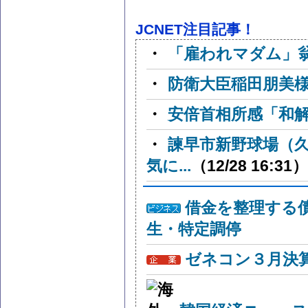
JCNET注目記事！
・
「雇われマダム」
・
防衛大臣稲田朋美
・
安倍首相所感「和
・
諫早市新野球場（
気に...
（12/28 16:31）
借金を整理する
生・特定調停
ゼネコン３月決算