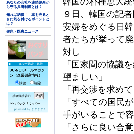
韓国の朴槿恵大統
あなたの会社を連鎖倒産か
ら守る共済制度とは？
９日、韓国の記者
知れば納得！ 車を売ると
きに気を付けるポイントと
は？
安婦をめぐる日韓
健康・医療ニュース
者たちが挙って廃
対し
「国家間の協議を
メルマガ購読・解除
JC-NETメールマガジ
望ましい」
ン（企業倒産情報）
購読
解除
「再交渉を求めて
読者購読規約
「すべての国民が
>>
バックナンバー
powered by
まぐまぐ！
手がいることで容
「さらに良い合意