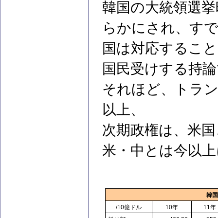
韓国の大統領選挙
らかにされ、すで
国は対応すること
国民受けする持論
それほど、トラン
以上、
次期政権は、米国
米・中とは今以上
韓
/10
億ドル
10
年
11
年