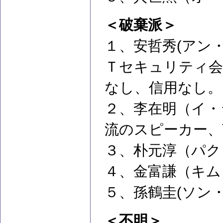
＜破棄派＞
１、安哲秀(アン
Ｔセキュリティ会
なし、信用なし。
２、李在明（イ・
流のスピーカー、
３、朴元淳（パク
４、金富謙（キム
５、孫鶴圭(ソン
＜不明＞