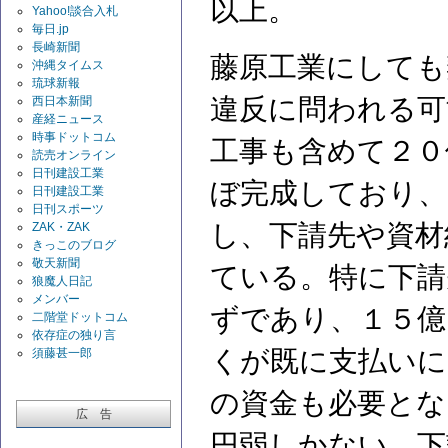
以上。
Yahoo!談合入札
毎日.jp
長崎新聞
藤原工業にしても
沖縄タイムス
琉球新報
違反に問われる可
西日本新聞
産経ニュース
時事ドットコム
工事も含めて２０
読売オンライン
日刊建設工業
ぼ完成しており、
日刊建設工業
日刊スポーツ
し、下請先や資材
ZAK・ZAK
きっこのブログ
敬天新聞
ている。特に下請
狼魔人日記
メンバー
ずであり、１５億
二階堂ドットコム
依存症の独り言
くが既に支払いに
須藤甚一郎
の資金も必要とな
広 告
円弱しかない。下