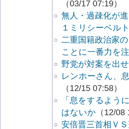
（03/17 07:19）
無人・過疎化が進
１ミリシーベル
二重国籍政治家の
ことに一番力を
野党が対案を出
レンホーさん、
（12/15 07:58）
「息をするよう
はないか
（12/08 
安倍晋三首相ＶＳ