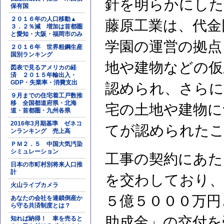
針を明らかにした
保有国
２０１６年の人口移動▲
藤原工業は、代金
３．２％減 増加は首都圏
と愛知・大阪・福岡市のみ
学園の運営の拠点
２０１６年 世界粗鋼生産
国別ランキング
地や建物などの仮
図表で見るアメリカの経
済 ２０１５年輸出入・
GDP・失業率・消費支出
認められ、さらに
９月までの住宅着工戸数推
移 全国都道府県・北海
宅の土地や建物に
道・首都圏・九州各県
2016年3月期基準 ゼネコ
てが認められた
ンランキング 売上高
ＰＭ２．５ 中国大気汚染
シミュレーション
工事の契約にあた
日本の市町村別将来人口推
計
を交わしており、
火山ライブカメラ
５億５０００万円
あなたの会社を連鎖倒産か
ら守る共済制度とは？
助成金」の交付を
知れば納得！ 車を売ると