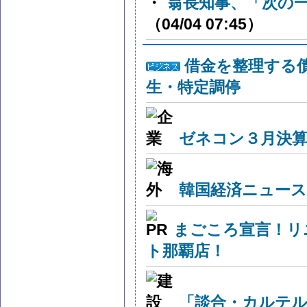
・
翁長知事、「次の
（04/04 07:45）
借金を整理する
生・特定調停
ゼネコン３月決算
韓国経済ニュー
まごころ宣言！リ
ト那覇店！
「談合・カルテル