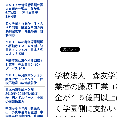
２０１６年都道府県別外国
人在留数一覧表 前年比
6.7%増 不法在留者
3.9％増
ロッテ耐えうるか ＴＨＡ
ＡＤ問題 陰湿な中国の貿
易制裁攻撃 内憂外患 財
務内容
２０１６年の都道府県別延
べ宿泊数▲２．０％減、訪
日客８．０％増、日本人客
▲３．６％減
消費不況に激化する回転す
し業界 売上高ランキン
グ ベスト10
学校法人「森友学
２０１６年分譲マンション
販売戸数ランキング 住
友不動産３年連続首位
業者の藤原工業（
日本の国別輸出入額
2010年×2015年比較ほ
金が１５億円以上
か 円とドルベース 中国
の国別輸出入
く学園側に支払い
中国から８２兆円資金流
出 外貨準備高も激減 中
国経済成長率推移 米国債