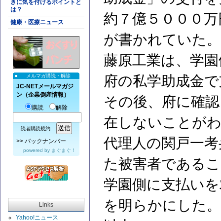
きに気を付けるポイントと
は？
約７億５０００万
健康・医療ニュース
が書かれていた。
藤原工業は、学園
メルマガ購読・解除
府の私学助成金で
JC-NETメールマガジ
ン（企業倒産情報）
その後、府に確認
購読
解除
在しないことが
読者購読規約
代理人の関戸一考
>>
バックナンバー
powered by
まぐまぐ！
た被害者であるこ
学園側に支払いを
を明らかにした。
Links
Yahoo!ニュース