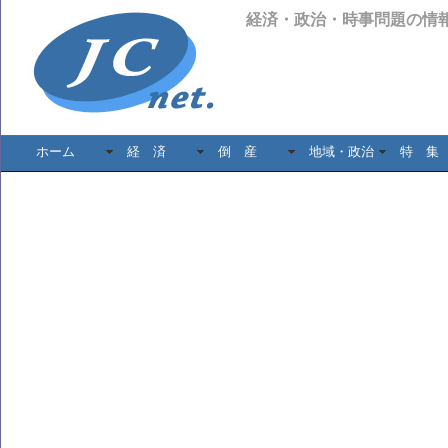
経済・政治・時事問題の情
ホーム
経 済
倒 産
地域・政治
特 集