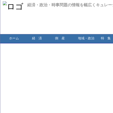
経済・政治・時事問題の情報を幅広くキュレー
ホーム
経 済
倒 産
地域・政治
特 集