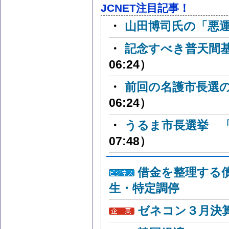
JCNET注目記事！
・
山田博司氏の「悪
・
記念すべき普天間
06:24）
・
前回の名護市長選
06:24）
・
うるま市長選挙 
07:48）
借金を整理する
生・特定調停
ゼネコン３月決算