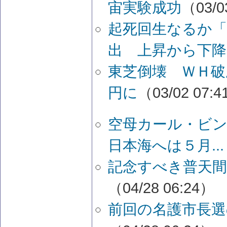
宙実験成功
（03/0
起死回生なるか
出 上昇から下降
東芝倒壊 ＷＨ破
円に
（03/02 07:
空母カール・ビ
日本海へは５月...
記念すべき普天間
（04/28 06:24）
前回の名護市長