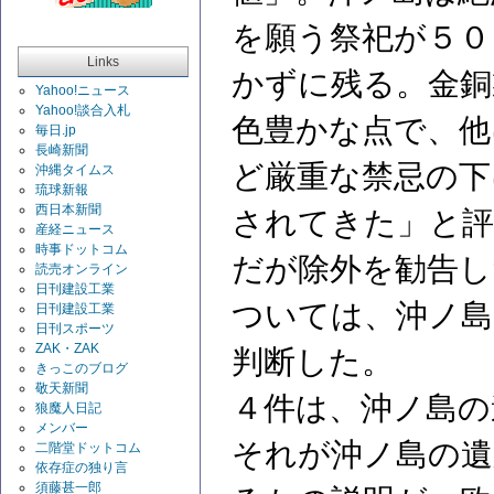
を願う祭祀が５０
Links
かずに残る。金銅
Yahoo!ニュース
Yahoo!談合入札
色豊かな点で、他
毎日.jp
長崎新聞
ど厳重な禁忌の下
沖縄タイムス
琉球新報
西日本新聞
されてきた」と評
産経ニュース
時事ドットコム
だが除外を勧告し
読売オンライン
日刊建設工業
ついては、沖ノ島
日刊建設工業
日刊スポーツ
ZAK・ZAK
判断した。
きっこのブログ
敬天新聞
４件は、沖ノ島の
狼魔人日記
メンバー
それが沖ノ島の遺
二階堂ドットコム
依存症の独り言
須藤甚一郎