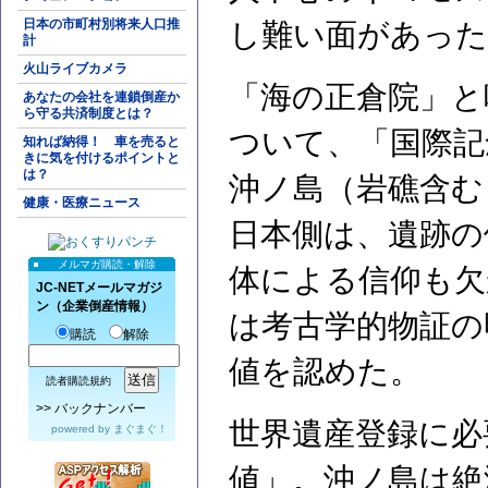
日本の市町村別将来人口推
し難い面があった
計
火山ライブカメラ
「海の正倉院」と
あなたの会社を連鎖倒産か
ら守る共済制度とは？
ついて、「国際記
知れば納得！ 車を売ると
きに気を付けるポイントと
は？
沖ノ島（岩礁含む
健康・医療ニュース
日本側は、遺跡の
メルマガ購読・解除
体による信仰も欠
JC-NETメールマガジ
ン（企業倒産情報）
は考古学的物証の
購読
解除
値を認めた。
読者購読規約
>>
バックナンバー
世界遺産登録に必
powered by
まぐまぐ！
値」。沖ノ島は絶