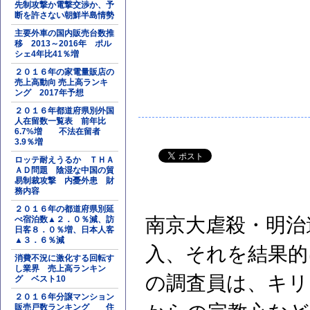
先制攻撃か電撃交渉か、予
断を許さない朝鮮半島情勢
主要外車の国内販売台数推
移 2013～2016年 ポル
シェ4年比41％増
２０１６年の家電量販店の
売上高動向 売上高ランキ
ング 2017年予想
２０１６年都道府県別外国
人在留数一覧表 前年比
6.7%増 不法在留者
3.9％増
ロッテ耐えうるか ＴＨＡ
ＡＤ問題 陰湿な中国の貿
易制裁攻撃 内憂外患 財
務内容
２０１６年の都道府県別延
南京大虐殺・明治
べ宿泊数▲２．０％減、訪
日客８．０％増、日本人客
▲３．６％減
入、それを結果的
消費不況に激化する回転す
し業界 売上高ランキン
の調査員は、キリ
グ ベスト10
２０１６年分譲マンション
販売戸数ランキング 住