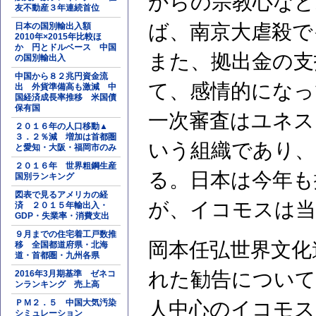
からの宗教心など
友不動産３年連続首位
ば、南京大虐殺で
日本の国別輸出入額
2010年×2015年比較ほ
か 円とドルベース 中国
また、拠出金の支
の国別輸出入
中国から８２兆円資金流
て、感情的になっ
出 外貨準備高も激減 中
国経済成長率推移 米国債
保有国
一次審査はユネス
２０１６年の人口移動▲
３．２％減 増加は首都圏
いう組織であり、
と愛知・大阪・福岡市のみ
２０１６年 世界粗鋼生産
る。日本は今年も
国別ランキング
図表で見るアメリカの経
が、イコモスは当
済 ２０１５年輸出入・
GDP・失業率・消費支出
９月までの住宅着工戸数推
岡本任弘世界文化
移 全国都道府県・北海
道・首都圏・九州各県
れた勧告について
2016年3月期基準 ゼネコ
ンランキング 売上高
ＰＭ２．５ 中国大気汚染
人中心のイコモス
シミュレーション