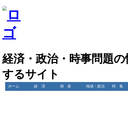
経済・政治・時事問題の
するサイト
ホーム
経 済
倒 産
地域・政治
特 集