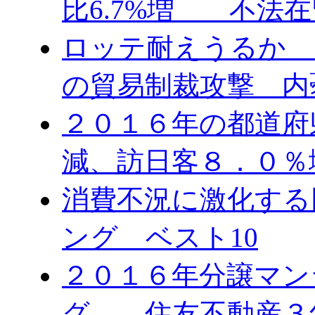
比6.7%増 不法在
ロッテ耐えうるか 
の貿易制裁攻撃 内
２０１６年の都道府
減、訪日客８．０％
消費不況に激化する
ング ベスト10
２０１６年分譲マン
グ 住友不動産３