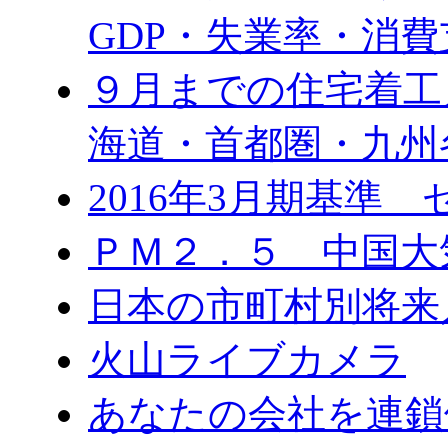
GDP・失業率・消費
９月までの住宅着工
海道・首都圏・九州
2016年3月期基準
ＰＭ２．５ 中国大
日本の市町村別将来
火山ライブカメラ
あなたの会社を連鎖