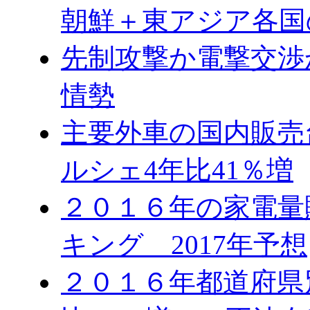
朝鮮＋東アジア各国
先制攻撃か電撃交渉
情勢
主要外車の国内販売台
ルシェ4年比41％増
２０１６年の家電量
キング 2017年予想
２０１６年都道府県