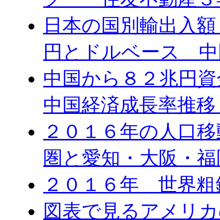
日本の国別輸出入額 
円とドルベース 中
中国から８２兆円
中国経済成長率推移
２０１６年の人口移
圏と愛知・大阪・福
２０１６年 世界粗
図表で見るアメリカ