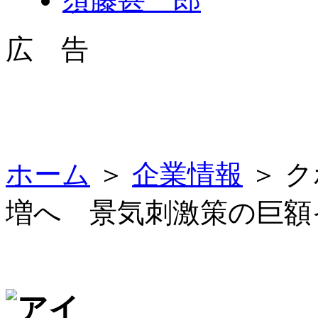
広 告
ホーム
＞
企業情報
＞ 
増へ 景気刺激策の巨額