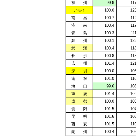
福 州
99.8
11
アモイ
100.0
12
南 昌
100.7
11
济
南
100.4
11
青 島
100.3
11
鄭 州
100.1
12
武 漢
100.4
11
长
沙
100.8
11
広 州
101.4
12
深 圳
100.0
10
南 寧
101.0
11
海 口
99.6
10
重 慶
101.4
10
成 都
100.0
10
贵
阳
101.5
10
昆 明
101.6
10
西 安
101.5
11
蘭 州
100.4
10