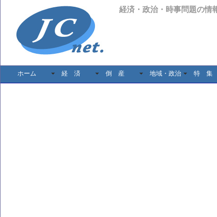
経済・政治・時事問題の情
ホーム
経 済
倒 産
地域・政治
特 集