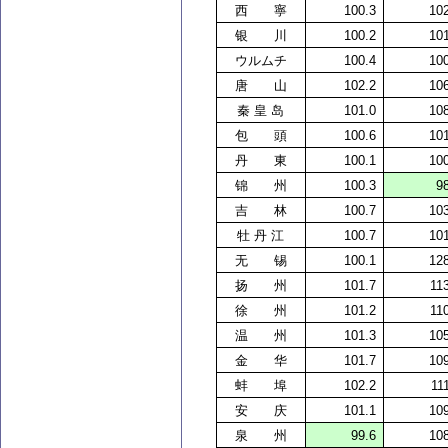
西 寧
100.3
10
银
川
100.2
10
ウルムチ
100.4
10
唐 山
102.2
10
秦 皇
岛
101.0
10
包 頭
100.6
10
丹 東
100.1
10
锦
州
100.3
9
吉 林
100.7
10
牡 丹 江
100.7
10
无
锡
100.1
12
扬
州
101.7
11
徐 州
101.2
11
温 州
101.3
10
金
华
101.7
10
蚌 埠
102.2
11
安
庆
101.1
10
泉 州
99.6
10