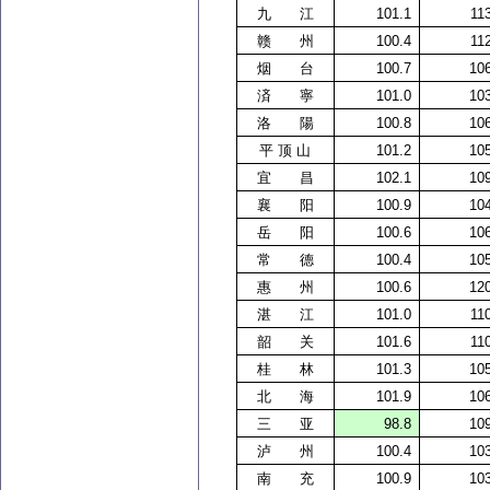
九 江
101.1
11
赣
州
100.4
11
烟 台
100.7
10
済 寧
101.0
10
洛 陽
100.8
10
平
顶
山
101.2
10
宜 昌
102.1
10
襄 阳
100.9
10
岳 阳
100.6
10
常 德
100.4
10
惠 州
100.6
12
湛 江
101.0
11
韶 关
101.6
11
桂 林
101.3
10
北 海
101.9
10
三
亚
98.8
10
泸
州
100.4
10
南 充
100.9
10