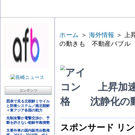
ホーム
＞
海外情報
＞ 上
の動きも 不動産バブル
上昇加速
コンテンツ
格 沈静化の
図表で見る北朝鮮ミサイル
と防衛システム／南北朝鮮
＋東アジア各国の戦力
先制攻撃か電撃交渉か、予
断を許さない朝鮮半島情勢
スポンサード リ
主要外車の国内販売台数推