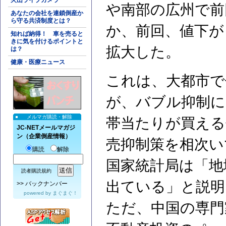
火山ライブカメラ
や南部の広州で前
あなたの会社を連鎖倒産か
ら守る共済制度とは？
か、前回、値下が
知れば納得！ 車を売ると
きに気を付けるポイントと
拡大した。
は？
健康・医療ニュース
これは、大都市で
が、バブル抑制に
メルマガ購読・解除
帯当たりが買える
JC-NETメールマガジ
ン（企業倒産情報）
売抑制策を相次い
購読
解除
国家統計局は「地
読者購読規約
出ている」と説明
>>
バックナンバー
powered by
まぐまぐ！
ただ、中国の専門