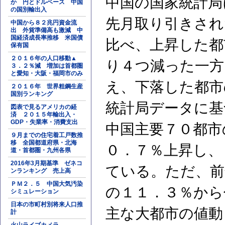
中国の国家統計局
か 円とドルベース 中国
の国別輸出入
先月取り引きされ
中国から８２兆円資金流
出 外貨準備高も激減 中
国経済成長率推移 米国債
比べ、上昇した都
保有国
２０１６年の人口移動▲
り４つ減った一方
３．２％減 増加は首都圏
と愛知・大阪・福岡市のみ
え、下落した都市
２０１６年 世界粗鋼生産
国別ランキング
統計局データに基
図表で見るアメリカの経
済 ２０１５年輸出入・
GDP・失業率・消費支出
中国主要７０都市
９月までの住宅着工戸数推
移 全国都道府県・北海
０．７％上昇し、
道・首都圏・九州各県
2016年3月期基準 ゼネコ
ている。ただ、前
ンランキング 売上高
ＰＭ２．５ 中国大気汚染
の１１．３％から
シミュレーション
日本の市町村別将来人口推
主な大都市の値動
計