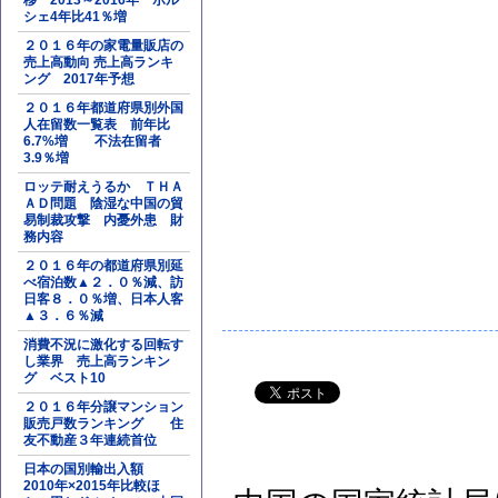
移 2013～2016年 ポル
シェ4年比41％増
２０１６年の家電量販店の
売上高動向 売上高ランキ
ング 2017年予想
２０１６年都道府県別外国
人在留数一覧表 前年比
6.7%増 不法在留者
3.9％増
ロッテ耐えうるか ＴＨＡ
ＡＤ問題 陰湿な中国の貿
易制裁攻撃 内憂外患 財
務内容
２０１６年の都道府県別延
べ宿泊数▲２．０％減、訪
日客８．０％増、日本人客
▲３．６％減
消費不況に激化する回転す
し業界 売上高ランキン
グ ベスト10
２０１６年分譲マンション
販売戸数ランキング 住
友不動産３年連続首位
日本の国別輸出入額
2010年×2015年比較ほ