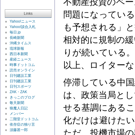
不動産投資のペー
問題になっている
Links
Yahoo!ニュース
も予想される」と
Yahoo!談合入札
毎日.jp
相対的に規制の緩
長崎新聞
沖縄タイムス
琉球新報
りが続いている。
西日本新聞
産経ニュース
以上、ロイターな
時事ドットコム
読売オンライン
日刊建設工業
停滞している中国
日刊建設工業
日刊スポーツ
ZAK・ZAK
は、政策当局とし
きっこのブログ
敬天新聞
せる基調にあるこ
狼魔人日記
メンバー
化だけは避けたい
二階堂ドットコム
依存症の独り言
須藤甚一郎
ただ、投機市場の