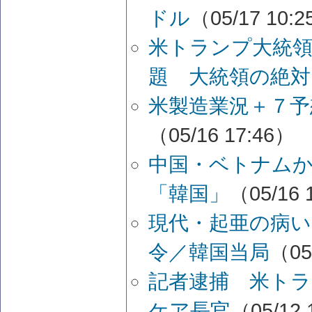
ドル
（05/17 10:
米トランプ大統
題 大統領の絶対..
米製造業況＋７予
（05/16 17:46）
中国・ベトナムか
「韓国」
（05/16 
現代・起亜の病
令／韓国当局
（05
記者逮捕 米ト
ケア長官
（05/12 