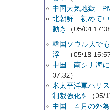
中国大気地獄 PM
北朝鮮 初めて
動き
（05/04 17:
韓国ソウル大で
浮上
（05/18 15:
中国 南シナ海
07:32）
米太平洋軍ハリス
制裁強化を
（05/1
中国 ４月の外為