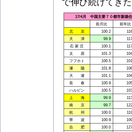
で伸び続けてき
17/4
月 中国主要７０都市新築
前月比
前年比
北 京
100.2
11
天 津
99.9
11
石 家 庄
100.1
11
太 原
101.3
10
フフホト
100.5
10
瀋 陽
101.8
10
大 連
101.1
10
長 春
100.9
10
ハルビン
100.5
10
上 海
99.9
11
南 京
99.7
12
杭 州
100.0
11
寧 波
100.9
10
合 肥
100.0
12