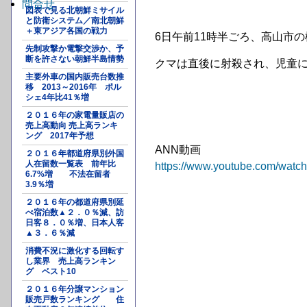
問合せ
図表で見る北朝鮮ミサイル
と防衛システム／南北朝鮮
＋東アジア各国の戦力
6日午前11時半ごろ、高山市
先制攻撃か電撃交渉か、予
断を許さない朝鮮半島情勢
クマは直後に射殺され、児童
主要外車の国内販売台数推
移 2013～2016年 ポル
シェ4年比41％増
２０１６年の家電量販店の
売上高動向 売上高ランキ
ング 2017年予想
ANN動画
２０１６年都道府県別外国
人在留数一覧表 前年比
https://www.youtube.com/wa
6.7%増 不法在留者
3.9％増
２０１６年の都道府県別延
べ宿泊数▲２．０％減、訪
日客８．０％増、日本人客
▲３．６％減
消費不況に激化する回転す
し業界 売上高ランキン
グ ベスト10
２０１６年分譲マンション
販売戸数ランキング 住