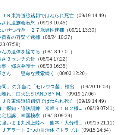
 ＪＲ東海道線踏切ではねられ死亡
（09/19 14:49）
らされ遺族会激怒
（09/13 10:45）
わいせつ行為 ２７歳男性逮捕
（09/11 13:30）
生買春の容疑で逮捕
（08/24 10:27）
23 07:58）
ゃんの遺体を捨てる
（08/18 17:01）
長さ３センチの針
（08/04 17:22）
検事・郷原弁護士
（08/03 16:35）
潔さん 懸命な捜索続く
（08/03 12:20）
司」の弁当に「セレウス菌」検出...
（09/20 16:03）
、口火はSTAND BY M...
（09/19 17:06）
 ＪＲ東海道線踏切ではねられ死亡
（09/19 14:49）
上探知・追跡訓練 米韓Ｂ１Ｂ２機...
（09/19 07:41）
在宅起訴、韓国検察
（09/18 09:39）
強いまま九州上陸へ 熊本・大分横...
（09/15 21:11）
 Ｊアラート３つの自治体でトラブル
（09/15 14:54）