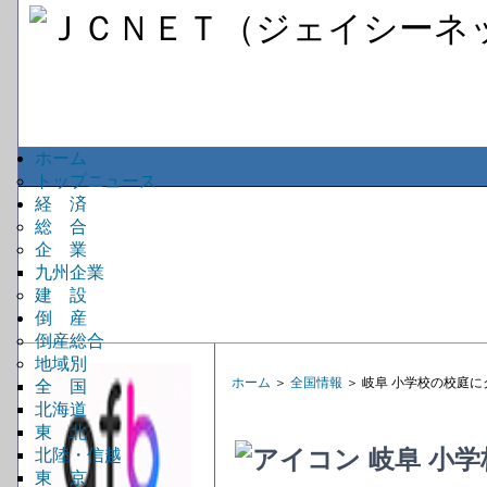
ホーム
トップニュース
経 済
総 合
企 業
九州企業
建 設
倒 産
倒産総合
地域別
ホーム
＞
全国情報
＞ 岐阜 小学校の校庭
全 国
北海道
東 北
岐阜 小
北陸・信越
東 京