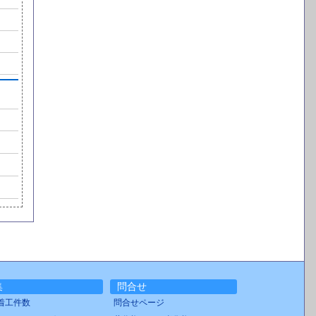
集
問合せ
着工件数
問合せページ