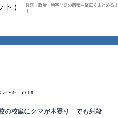
経済・政治・時事問題の情報を幅広くまとめる
ト）
にクマが木登り でも射殺
学校の校庭にクマが木登り でも射殺