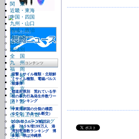
関 東
近畿・東海
中国・四国
九州・山口
地域・政治
全国総合
政治
地域別
全 国
九 州
コンテンツ
福 岡
迎撃ミサイル種類・北朝鮮
長 崎
ミサイル種類、電磁パルス
沖 縄
核爆弾
東 京
都道府県別 荒れている学
関 西
校の暴力行為発生件数ワー
ストランキング
国 際
特 集
中東湾岸国の分裂の構図
ＧＣＣ カタール断交）
住宅着工件数
ゼネコンランキング
2016年クルーズ船訪日
客 78.5％増199万人 港
健 康
湾別寄港数ランキング 博
自動車
多港、県は沖縄県