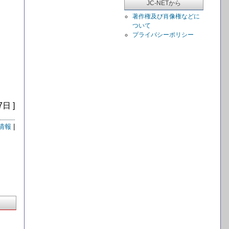
JC-NETから
著作権及び肖像権などに
ついて
プライバシーポリシー
7日 ]
情報
|