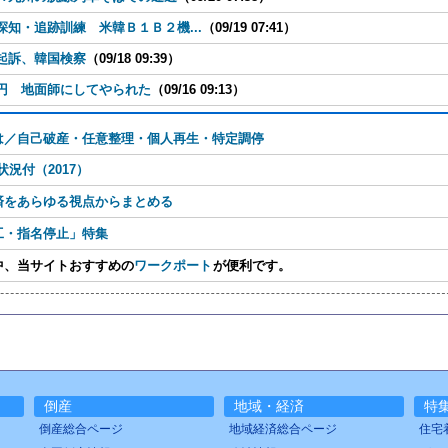
知・追跡訓練 米韓Ｂ１Ｂ２機...
（09/19 07:41）
起訴、韓国検察
（09/18 09:39）
円 地面師にしてやられた
（09/16 09:13）
は／自己破産・任意整理・個人再生・特定調停
況付（2017）
済をあらゆる視点からまとめる
工・指名停止」特集
中、当サイトおすすめの
ワークポート
が便利です。
倒産
地域・経済
特
倒産総合ページ
地域経済総合ページ
住宅