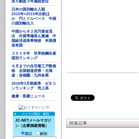
友不動産３年連続首位
日本の国別輸出入額
2010年×2015年比較ほ
か 円とドルベース 中国
の国別輸出入
中国から８２兆円資金流
出 外貨準備高も激減 中
国経済成長率推移 米国債
保有国
２０１６年 世界粗鋼生産
国別ランキング
９月までの住宅着工戸数推
移 全国都道府県・北海
道・首都圏・九州各県
2016年3月期基準 ゼネコ
ンランキング 売上高
健康・医療ニュース
メルマガ購読・解除
JC-NETメールマガジ
関連記事
ン（企業倒産情報）
購読
解除