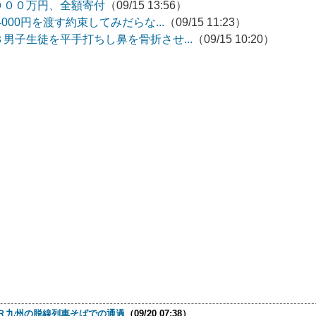
０００万円、全額寄付
（09/15 13:56）
000円を渡す約束してみだらな...
（09/15 11:23）
男子生徒を平手打ちし鼻を骨折させ...
（09/15 10:20）
Ｒ九州の脱線列車そばでの通過
（09/20 07:38）