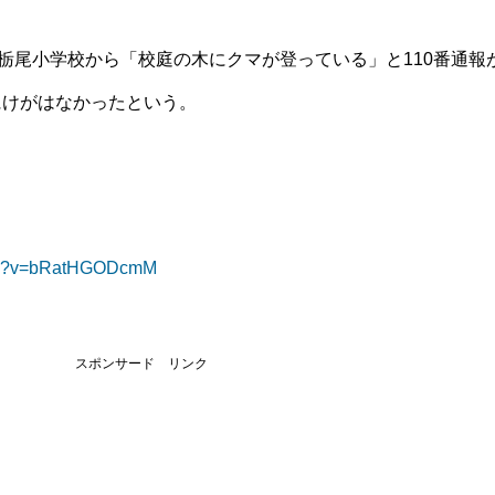
の栃尾小学校から「校庭の木にクマが登っている」と110番通報
にけがはなかったという。
tch?v=bRatHGODcmM
スポンサード リンク