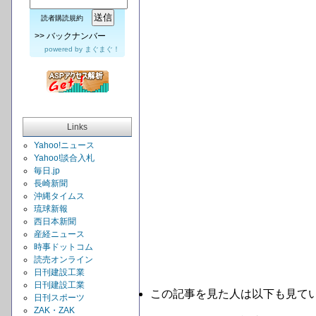
読者購読規約
>>
バックナンバー
powered by
まぐまぐ！
Links
Yahoo!ニュース
Yahoo!談合入札
毎日.jp
長崎新聞
沖縄タイムス
琉球新報
西日本新聞
産経ニュース
時事ドットコム
読売オンライン
日刊建設工業
日刊建設工業
この記事を見た人は以下も見て
日刊スポーツ
ZAK・ZAK