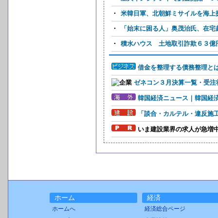
・
米韓日軍、北朝鮮ミサイルを海上探
・
「始末に困る人」奥茂治氏、在宅
・
積水ハウス 土地取引詐欺６３億
借金を整理する債務整理と
ゼネコン３月決算一覧・受注状
韓国経済ニュース｜韓国経
「談合・カルテル・違反施
いま建設業界の求人が急増
ホーム
経済
ホームへ
経済総合ページ