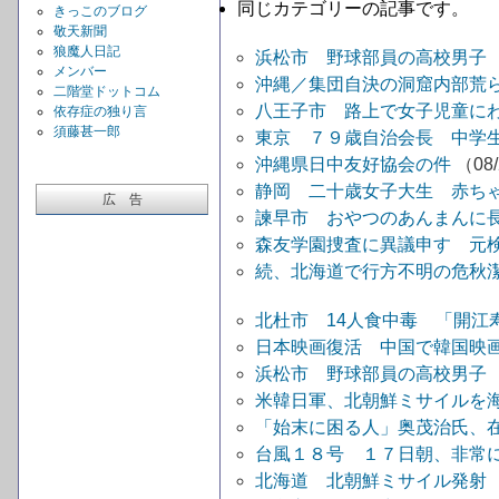
同じカテゴリーの記事です。
きっこのブログ
敬天新聞
狼魔人日記
浜松市 野球部員の高校男子
メンバー
沖縄／集団自決の洞窟内部荒
二階堂ドットコム
八王子市 路上で女子児童に
依存症の独り言
須藤甚一郎
東京 ７９歳自治会長 中学
沖縄県日中友好協会の件
（08/
静岡 二十歳女子大生 赤ち
広 告
諫早市 おやつのあんまんに
森友学園捜査に異議申す 元
続、北海道で行方不明の危秋
北杜市 14人食中毒 「開江寿
日本映画復活 中国で韓国映画離れ
浜松市 野球部員の高校男子
米韓日軍、北朝鮮ミサイルを海
「始末に困る人」奥茂治氏、
台風１８号 １７日朝、非常に
北海道 北朝鮮ミサイル発射