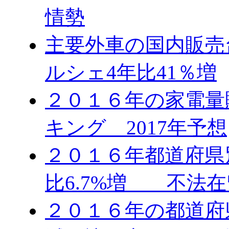
情勢
主要外車の国内販売台
ルシェ4年比41％増
２０１６年の家電量
キング 2017年予想
２０１６年都道府県
比6.7%増 不法在
２０１６年の都道府