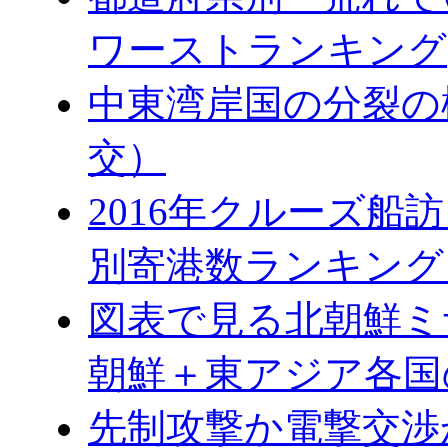
ワーストランキング
中東湾岸国の分裂の
交）
2016年クルーズ船訪
別寄港数ランキング
図表で見る北朝鮮ミ
朝鮮＋東アジア各国
先制攻撃か電撃交渉