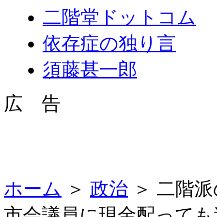
二階堂ドットコム
依存症の独り言
須藤甚一郎
広 告
ホーム
＞
政治
＞ 二階
市会議員に現金配っても