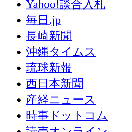
Yahoo!談合入札
毎日.jp
長崎新聞
沖縄タイムス
琉球新報
西日本新聞
産経ニュース
時事ドットコム
読売オンライン