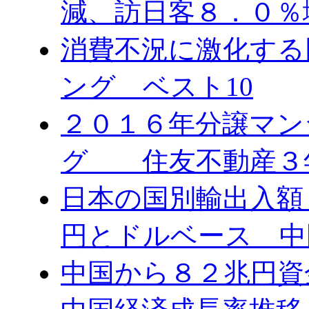
減、訪日客８．０％
消費不況に激化する
ング ベスト10
２０１６年分譲マン
グ 住友不動産３
日本の国別輸出入額 
円とドルベース 中
中国から８２兆円