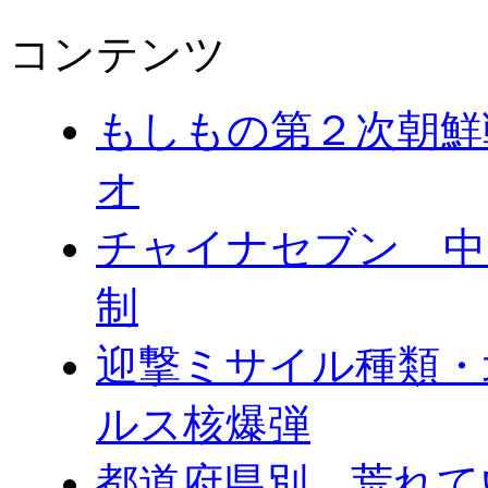
コンテンツ
もしもの第２次朝鮮
オ
チャイナセブン 中
制
迎撃ミサイル種類・
ルス核爆弾
都道府県別 荒れて