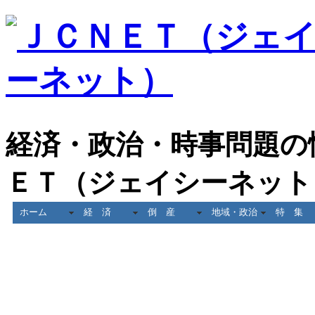
経済・政治・時事問題の
ＥＴ（ジェイシーネット
ホーム
経 済
倒 産
地域・政治
特 集