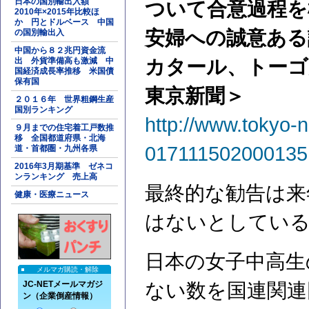
日本の国別輸出入額
ついて合意過程を
2010年×2015年比較ほ
か 円とドルベース 中国
安婦への誠意ある
の国別輸出入
中国から８２兆円資金流
出 外貨準備高も激減 中
カタール、トーゴ
国経済成長率推移 米国債
保有国
東京新聞＞
２０１６年 世界粗鋼生産
国別ランキング
http://www.tokyo-n
９月までの住宅着工戸数推
移 全国都道府県・北海
017111502000135
道・首都圏・九州各県
2016年3月期基準 ゼネコ
ンランキング 売上高
最終的な勧告は来
健康・医療ニュース
はないとしてい
日本の女子中高生
メルマガ購読・解除
JC-NETメールマガジ
ない数を国連関連
ン（企業倒産情報）