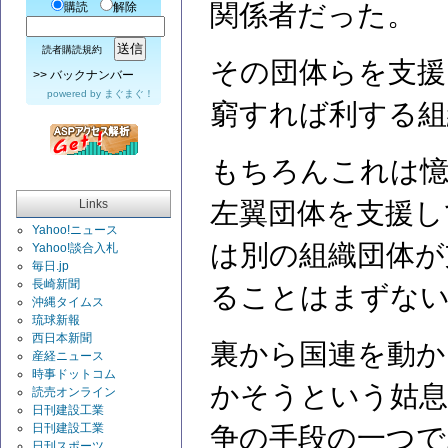
関係者だった。
購読
解除
読者購読規約
その団体らを支援
>>
バックナンバー
powered by
まぐまぐ！
窮すれば利する組
もちろんこれは憶
Links
左翼団体を支援し
Yahoo!ニュース
は別の組織団体が
Yahoo!談合入札
毎日.jp
長崎新聞
ることはまずな
沖縄タイムス
琉球新報
西日本新聞
裏から国連を動か
産経ニュース
時事ドットコム
かそうという姑
読売オンライン
日刊建設工業
日刊建設工業
争の手段の一つで
日刊スポーツ