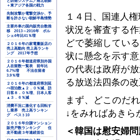
と防衛システム／南北朝鮮
＋東アジア各国の戦力
先制攻撃か電撃交渉か、予
１４日、国連人権
断を許さない朝鮮半島情勢
主要外車の国内販売台数推
状況を審査する作
移 2013～2016年 ポル
シェ4年比41％増
どで萎縮している
２０１６年の家電量販店の
売上高動向 売上高ランキ
ング 2017年予想
状に懸念を示す意
２０１６年都道府県別外国
人在留数一覧表 前年比
の代表は政府が放
6.7%増 不法在留者
3.9％増
る放送法四条の改
２０１６年の都道府県別延
べ宿泊数▲２．０％減、訪
日客８．０％増、日本人客
まず、どこのだ
▲３．６％減
消費不況に激化する回転す
し業界 売上高ランキン
↓をみればあきら
グ ベスト10
２０１６年分譲マンション
販売戸数ランキング 住
＜韓国は慰安婦問
友不動産３年連続首位