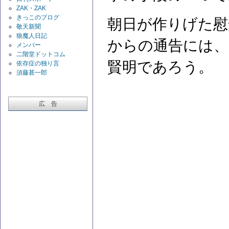
ZAK・ZAK
きっこのブログ
朝日が作りげた慰
敬天新聞
狼魔人日記
からの通告には、
メンバー
二階堂ドットコム
賢明であろう。
依存症の独り言
須藤甚一郎
広 告