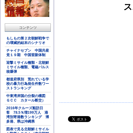
ス
コンテンツ
もしもの第２次朝鮮戦争で
の壊滅的結末のシナリオ
チャイナセブン 中国共産
党１９期 中国習新体制
迎撃ミサイル種類・北朝鮮
ミサイル種類、電磁パルス
核爆弾
都道府県別 荒れている学
校の暴力行為発生件数ワー
ストランキング
中東湾岸国の分裂の構図
ＧＣＣ カタール断交）
2016年クルーズ船訪日
客 78.5％増199万人 港
湾別寄港数ランキング 博
多港、県は沖縄県
図表で見る北朝鮮ミサイル