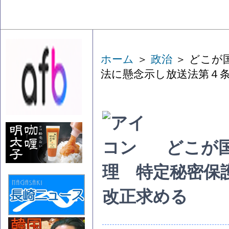
ホーム
＞
政治
＞ どこが
法に懸念示し放送法第４
どこが
理 特定秘密保
改正求める