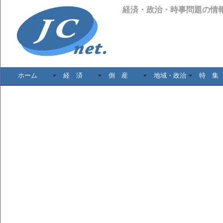
経済・政治・時事問題の情
ホーム
経 済
倒 産
地域・政治
特 集