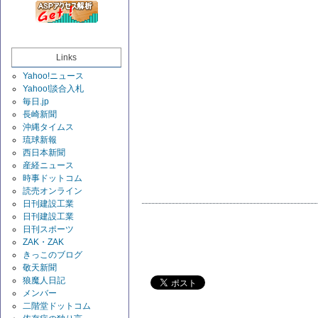
Links
Yahoo!ニュース
Yahoo!談合入札
毎日.jp
長崎新聞
沖縄タイムス
琉球新報
西日本新聞
産経ニュース
時事ドットコム
読売オンライン
日刊建設工業
日刊建設工業
日刊スポーツ
ZAK・ZAK
きっこのブログ
敬天新聞
狼魔人日記
メンバー
二階堂ドットコム