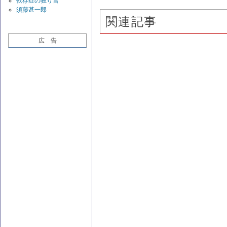
依存症の独り言
須藤甚一郎
関連記事
広 告