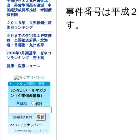
中国から８２兆円資金流
出 外貨準備高も激減 中
事件番号は平成２
国経済成長率推移 米国債
保有国
す。
２０１６年 世界粗鋼生産
国別ランキング
９月までの住宅着工戸数推
移 全国都道府県・北海
道・首都圏・九州各県
2016年3月期基準 ゼネコ
ンランキング 売上高
健康・医療ニュース
メルマガ購読・解除
JC-NETメールマガジ
ン（企業倒産情報）
購読
解除
読者購読規約
>>
バックナンバー
powered by
まぐまぐ！