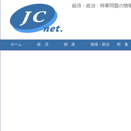
経済・政治・時事問題の情
ホーム
経 済
倒 産
地域・政治
特 集