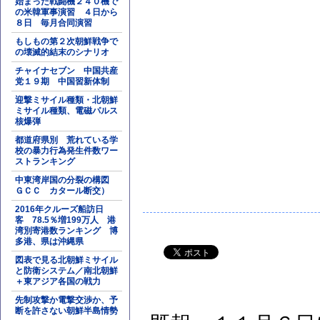
始まった戦闘機２４０機で
の米韓軍事演習 ４日から
８日 毎月合同演習
もしもの第２次朝鮮戦争で
の壊滅的結末のシナリオ
チャイナセブン 中国共産
党１９期 中国習新体制
迎撃ミサイル種類・北朝鮮
ミサイル種類、電磁パルス
核爆弾
都道府県別 荒れている学
校の暴力行為発生件数ワー
ストランキング
中東湾岸国の分裂の構図
ＧＣＣ カタール断交）
2016年クルーズ船訪日
客 78.5％増199万人 港
湾別寄港数ランキング 博
多港、県は沖縄県
図表で見る北朝鮮ミサイル
と防衛システム／南北朝鮮
＋東アジア各国の戦力
先制攻撃か電撃交渉か、予
断を許さない朝鮮半島情勢