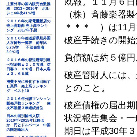
既報。１１月６日
主要外車の国内販売台数推
移 2013～2016年 ポル
（株）斉藤楽器製
シェ4年比41％増
２０１６年の家電量販店の
＊＊＊ ）は11
売上高動向 売上高ランキ
ング 2017年予想
破産手続きの開始
２０１６年都道府県別外国
人在留数一覧表 前年比
6.7%増 不法在留者
3.9％増
負債額は約５億円
２０１６年の都道府県別延
べ宿泊数▲２．０％減、訪
日客８．０％増、日本人客
破産管財人には、
▲３．６％減
消費不況に激化する回転す
とのこと。
し業界 売上高ランキン
グ ベスト10
２０１６年分譲マンション
破産債権の届出期
販売戸数ランキング 住
友不動産３年連続首位
状況報告集会・一
日本の国別輸出入額
2010年×2015年比較ほ
か 円とドルベース 中国
期日は平成30年３
の国別輸出入