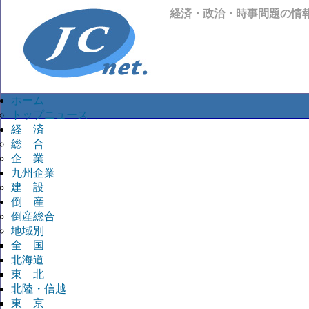
経済・政治・時事問題の情
ホーム
トップニュース
経 済
総 合
企 業
九州企業
建 設
倒 産
倒産総合
地域別
全 国
北海道
東 北
北陸・信越
東 京