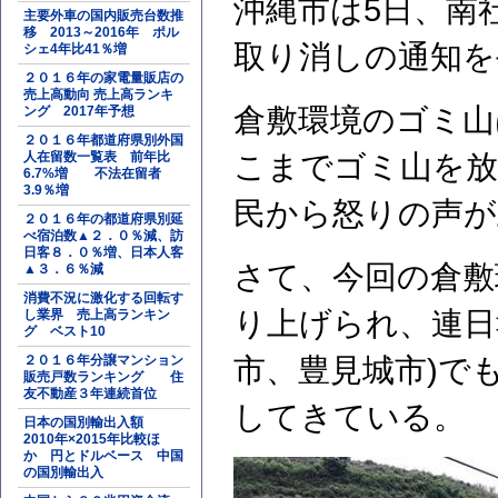
沖縄市は5日、南
主要外車の国内販売台数推
移 2013～2016年 ポル
取り消しの通知を
シェ4年比41％増
２０１６年の家電量販店の
売上高動向 売上高ランキ
倉敷環境のゴミ山
ング 2017年予想
２０１６年都道府県別外国
人在留数一覧表 前年比
こまでゴミ山を放
6.7%増 不法在留者
3.9％増
民から怒りの声が
２０１６年の都道府県別延
べ宿泊数▲２．０％減、訪
日客８．０％増、日本人客
さて、今回の倉敷
▲３．６％減
消費不況に激化する回転す
り上げられ、連日
し業界 売上高ランキン
グ ベスト10
２０１６年分譲マンション
市、豊見城市)で
販売戸数ランキング 住
友不動産３年連続首位
してきている。
日本の国別輸出入額
2010年×2015年比較ほ
か 円とドルベース 中国
の国別輸出入