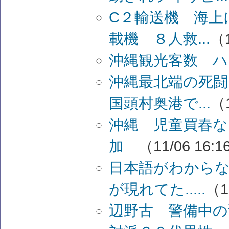
C２輸送機 海上
載機 ８人救...
（1
沖縄観光客数 
沖縄最北端の死闘
国頭村奥港で...
（1
沖縄 児童買春な
加
（11/06 16:
日本語がわから
が現れてた.....
（1
辺野古 警備中の