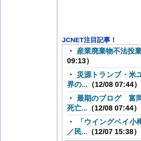
JCNET注目記事！
・
産業廃棄物不法投
09:13）
・
災源トランブ・米
界の...
（12/08 07:44）
・
最期のブログ 富
死亡...
（12/08 07:44）
・
「ウイングベイ小
／民...
（12/07 15:38）