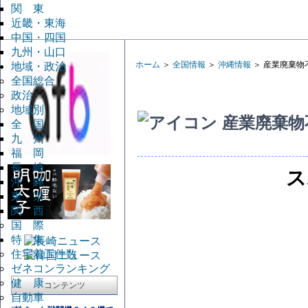
関 東
近畿・東海
中国・四国
九州・山口
ホーム
＞
全国情報
＞
沖縄情報
＞ 産業廃棄物
地域・政治
全国総合
政治
地域別
産業廃棄物
全 国
九 州
福 岡
長 崎
ス
沖 縄
東 京
関 西
国 際
特 集
住宅着工件数
ゼネコンランキング
健 康
コンテンツ
自動車