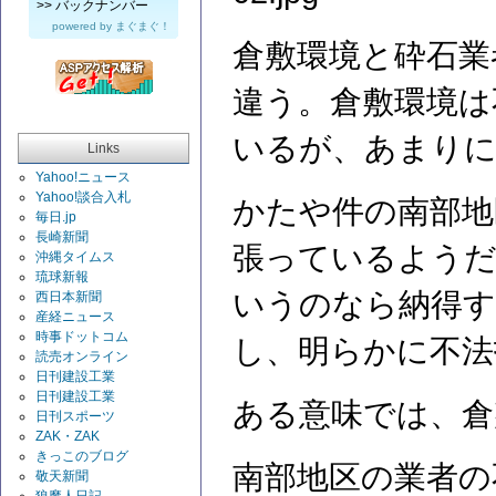
>>
バックナンバー
powered by
まぐまぐ！
倉敷環境と砕石業
違う。倉敷環境は
いるが、あまりに
Links
Yahoo!ニュース
Yahoo!談合入札
かたや件の南部地
毎日.jp
長崎新聞
張っているようだ
沖縄タイムス
琉球新報
いうのなら納得す
西日本新聞
産経ニュース
時事ドットコム
し、明らかに不法
読売オンライン
日刊建設工業
日刊建設工業
ある意味では、倉
日刊スポーツ
ZAK・ZAK
きっこのブログ
南部地区の業者の
敬天新聞
狼魔人日記