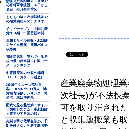
始まった戦闘機２４０機で
問合せ
の米韓軍事演習 ４日から
８日 毎月合同演習
もしもの第２次朝鮮戦争で
の壊滅的結末のシナリオ
チャイナセブン 中国共産
党１９期 中国習新体制
迎撃ミサイル種類・北朝鮮
ミサイル種類、電磁パルス
核爆弾
都道府県別 荒れている学
校の暴力行為発生件数ワー
ストランキング
中東湾岸国の分裂の構図
ＧＣＣ カタール断交）
産業廃棄物処理業
2016年クルーズ船訪日
客 78.5％増199万人 港
次社長)が不法投
湾別寄港数ランキング 博
多港、県は沖縄県
可を取り消された
図表で見る北朝鮮ミサイル
と防衛システム／南北朝鮮
＋東アジア各国の戦力
と収集運搬業も取
先制攻撃か電撃交渉か、予
断を許さない朝鮮半島情勢