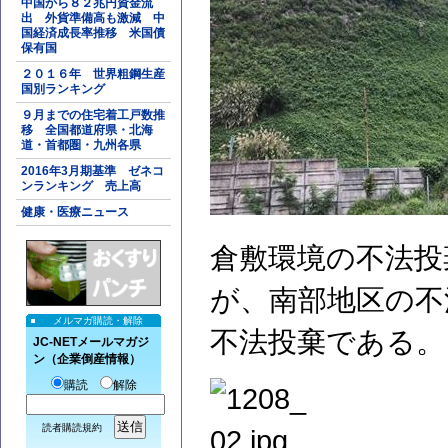
中国から８２兆円資金流
出 外貨準備高も激減 中
国経済成長率推移 米国債
保有国
２０１６年 世界粗鋼生産
国別ランキング
９月までの住宅着工戸数推
移 全国都道府県・北海
道・首都圏・九州各県
2016年3月期基準 ゼネコ
ンランキング 売上高
健康・医療ニュース
倉敷環境の不法投
が、南部地区の不
メルマガ購読・解除
不法投棄である。
JC-NETメールマガジ
ン（企業倒産情報）
購読
解除
読者購読規約