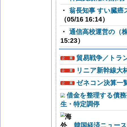
・
翁長知事 すい臓癌
（05/16 16:14）
・
通信高校運営の（
15:23）
貿易戦争／トラン
リニア新幹線大
ゼネコン決算一
借金を整理する債務
生・特定調停
韓国経済ニュー