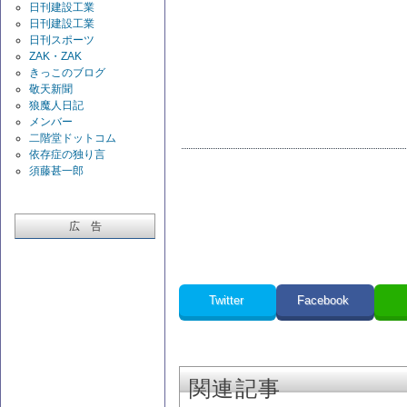
日刊建設工業
日刊建設工業
日刊スポーツ
ZAK・ZAK
きっこのブログ
敬天新聞
狼魔人日記
メンバー
二階堂ドットコム
依存症の独り言
須藤甚一郎
広 告
Twitter
Facebook
関連記事