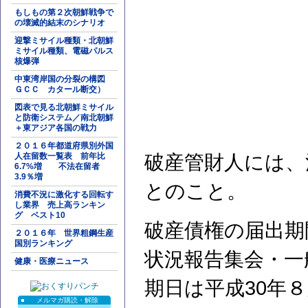
もしもの第２次朝鮮戦争で
の壊滅的結末のシナリオ
迎撃ミサイル種類・北朝鮮
ミサイル種類、電磁パルス
核爆弾
中東湾岸国の分裂の構図
ＧＣＣ カタール断交）
図表で見る北朝鮮ミサイル
と防衛システム／南北朝鮮
＋東アジア各国の戦力
２０１６年都道府県別外国
人在留数一覧表 前年比
破産管財人には、
6.7%増 不法在留者
3.9％増
とのこと。
消費不況に激化する回転す
し業界 売上高ランキン
グ ベスト10
破産債権の届出期
２０１６年 世界粗鋼生産
国別ランキング
状況報告集会・一
健康・医療ニュース
期日は平成30年
メルマガ購読・解除