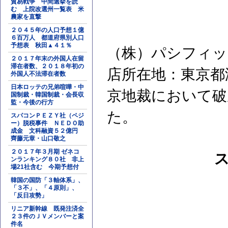
貿易戦争 中間選挙を読
む 上院改選州一覧表 米
農家を直撃
２０４５年の人口予想１億
６百万人 都道府県別人口
予想表 秋田▲４１％
（株）パシフィッ
２０１７年末の外国人在留
滞在者数、２０１８年初の
店所在地：東京都
外国人不法滞在者数
日本ロッテの兄弟喧嘩・中
京地裁において破
国制裁・韓国制裁・会長収
監・今後の行方
た。
スパコンＰＥＺＹ社（ペジ
ー）脱税事件 ＮＥＤＯ助
成金 文科融資５２億円
齊藤元章・山口敬之
２０１７年３月期 ゼネコ
ンランキング８０社 非上
場21社含む 今期予想付
韓国の国防「３軸体系」、
「３不」、「４原則」、
「反日攻勢」
リニア新幹線 既発注済全
２３件のＪＶメンバーと案
件名