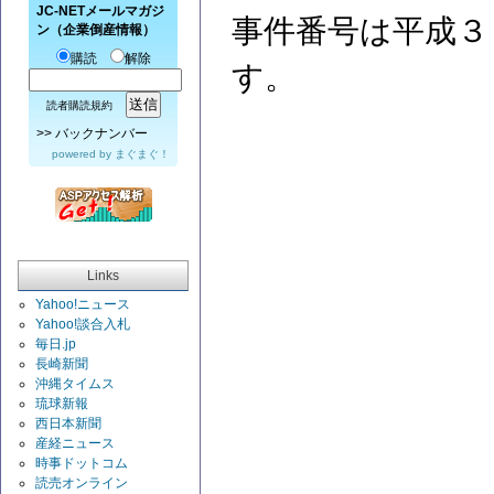
JC-NETメールマガジ
事件番号は平成３
ン（企業倒産情報）
購読
解除
す。
読者購読規約
>>
バックナンバー
powered by
まぐまぐ！
Links
Yahoo!ニュース
Yahoo!談合入札
毎日.jp
長崎新聞
沖縄タイムス
琉球新報
西日本新聞
産経ニュース
時事ドットコム
読売オンライン