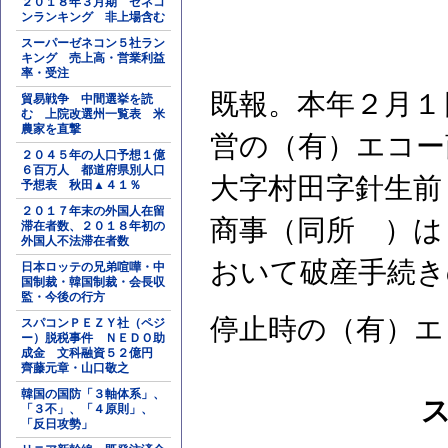
２０１８年３月期 ゼネコ
ンランキング 非上場含む
スーパーゼネコン５社ラン
キング 売上高・営業利益
率・受注
既報。本年２月１
貿易戦争 中間選挙を読
む 上院改選州一覧表 米
農家を直撃
営の（有）エコー
２０４５年の人口予想１億
６百万人 都道府県別人口
大字村田字針生前
予想表 秋田▲４１％
２０１７年末の外国人在留
商事（同所 ）は
滞在者数、２０１８年初の
外国人不法滞在者数
おいて破産手続き
日本ロッテの兄弟喧嘩・中
国制裁・韓国制裁・会長収
監・今後の行方
停止時の（有）エ
スパコンＰＥＺＹ社（ペジ
ー）脱税事件 ＮＥＤＯ助
成金 文科融資５２億円
齊藤元章・山口敬之
韓国の国防「３軸体系」、
「３不」、「４原則」、
「反日攻勢」