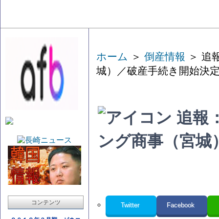
ホーム
＞
倒産情報
＞ 追
城）／破産手続き開始決
追報
ング商事（宮城
コンテンツ
Twitter
Facebook