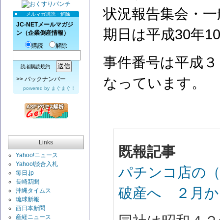
状況報告集会・一
メルマガ購読・解除
JC-NETメールマガジ
期日は平成30年1
ン（企業倒産情報）
購読
解除
事件番号は平成３
読者購読規約
なっています。
>>
バックナンバー
powered by
まぐまぐ！
Links
既報記事
Yahoo!ニュース
Yahoo!談合入札
パチンコ店の（
毎日.jp
長崎新聞
破産へ ２月か
沖縄タイムス
琉球新報
西日本新聞
産経ニュース