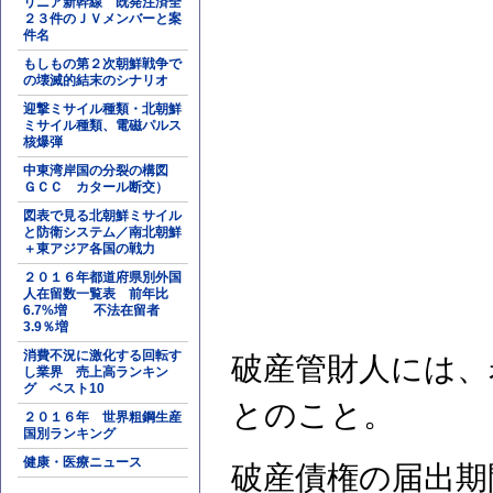
リニア新幹線 既発注済全
２３件のＪＶメンバーと案
件名
もしもの第２次朝鮮戦争で
の壊滅的結末のシナリオ
迎撃ミサイル種類・北朝鮮
ミサイル種類、電磁パルス
核爆弾
中東湾岸国の分裂の構図
ＧＣＣ カタール断交）
図表で見る北朝鮮ミサイル
と防衛システム／南北朝鮮
＋東アジア各国の戦力
２０１６年都道府県別外国
人在留数一覧表 前年比
6.7%増 不法在留者
3.9％増
消費不況に激化する回転す
破産管財人には、
し業界 売上高ランキン
グ ベスト10
とのこと。
２０１６年 世界粗鋼生産
国別ランキング
健康・医療ニュース
破産債権の届出期