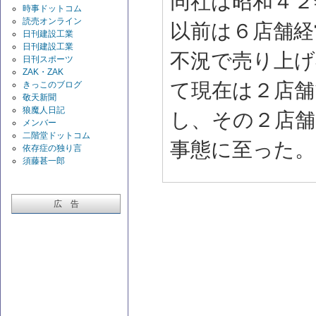
同社は昭和４２
時事ドットコム
読売オンライン
以前は６店舗経
日刊建設工業
日刊建設工業
不況で売り上げ
日刊スポーツ
ZAK・ZAK
て現在は２店
きっこのブログ
敬天新聞
狼魔人日記
し、その２店舗
メンバー
二階堂ドットコム
事態に至った。
依存症の独り言
須藤甚一郎
広 告