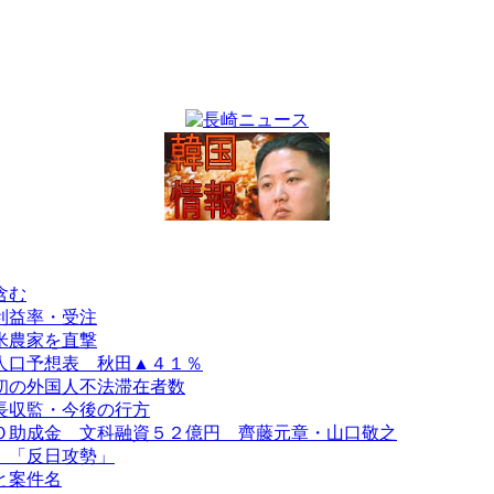
含む
利益率・受注
米農家を直撃
人口予想表 秋田▲４１％
初の外国人不法滞在者数
長収監・今後の行方
Ｏ助成金 文科融資５２億円 齊藤元章・山口敬之
、「反日攻勢」
と案件名