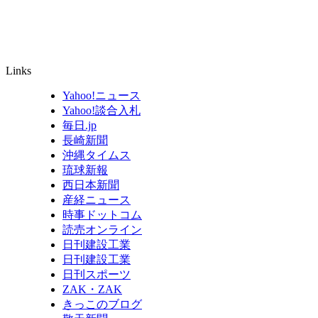
Links
Yahoo!ニュース
Yahoo!談合入札
毎日.jp
長崎新聞
沖縄タイムス
琉球新報
西日本新聞
産経ニュース
時事ドットコム
読売オンライン
日刊建設工業
日刊建設工業
日刊スポーツ
ZAK・ZAK
きっこのブログ