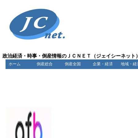
政治経済・時事・倒産情報のＪＣＮＥＴ（ジェイシーネット
ホーム
倒産総合
倒産全国
企業・経済
地域・経