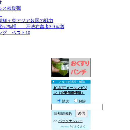
オ
ルス核爆弾
）
朝鮮＋東アジア各国の戦力
.7%増 不法在留者3.9％増
グ ベスト10
メルマガ購読・解除
JC-NETメールマガジ
ン（企業倒産情報）
購読
解除
読者購読規約
>>
バックナンバー
powered by
まぐまぐ！