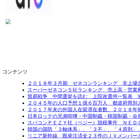
コンテンツ
２０１８年３月期 ゼネコンランキング 非上場
スーパーゼネコン５社ランキング 売上高・営業
貿易戦争 中間選挙を読む 上院改選州一覧表 
２０４５年の人口予想１億６百万人 都道府県別
２０１７年末の外国人在留滞在者数、２０１８年
日本ロッテの兄弟喧嘩・中国制裁・韓国制裁・会
スパコンＰＥＺＹ社（ペジー）脱税事件 ＮＥＤ
韓国の国防「３軸体系」、「３不」、「４原則」
リニア新幹線 既発注済全２３件のＪＶメンバー