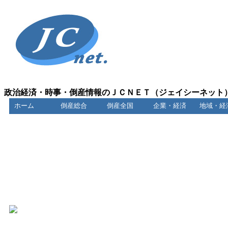
政治経済・時事・倒産情報のＪＣＮＥＴ（ジェイシーネット
ホーム
倒産総合
倒産全国
企業・経済
地域・経