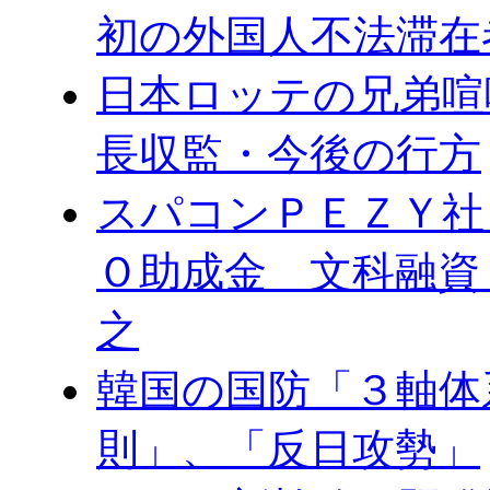
初の外国人不法滞在
日本ロッテの兄弟喧
長収監・今後の行方
スパコンＰＥＺＹ社
Ｏ助成金 文科融資
之
韓国の国防「３軸体
則」、「反日攻勢」