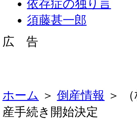
依存症の独り言
須藤甚一郎
広 告
ホーム
＞
倒産情報
＞ 
産手続き開始決定