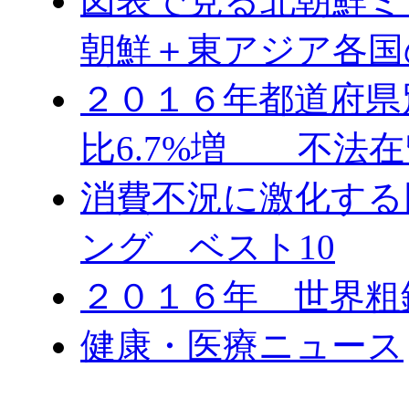
図表で見る北朝鮮ミ
朝鮮＋東アジア各国
２０１６年都道府県
比6.7%増 不法在
消費不況に激化する
ング ベスト10
２０１６年 世界粗
健康・医療ニュース