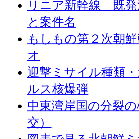
リニア新幹線 既発
と案件名
もしもの第２次朝鮮
オ
迎撃ミサイル種類・
ルス核爆弾
中東湾岸国の分裂の
交）