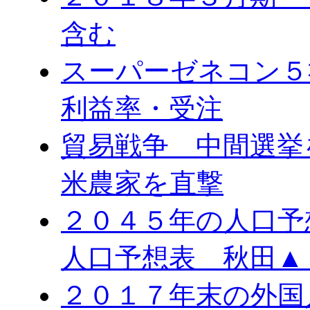
含む
スーパーゼネコン５
利益率・受注
貿易戦争 中間選
米農家を直撃
２０４５年の人口予
人口予想表 秋田▲
２０１７年末の外国