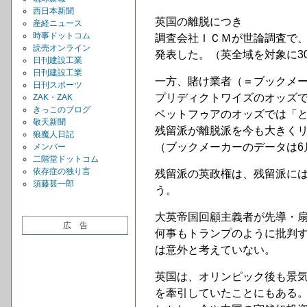
西日本新聞
英国の離脱につき
産経ニュース
時事ドットコム
調査会社ＩＣＭが世論調査で
読売オンライン
発表した。（英全域を対象に3
日刊建設工業
日刊建設工業
一方、賭け業者（＝ブックメ
日刊スポーツ
プリディクトワイズのオッズ
ZAK・ZAK
きっこのブログ
ベットフゥアのオッズでは「
敬天新聞
残留派が離脱派を今も大きく
狼魔人日記
（ブックメーカーのデータは6月
メンバー
二階堂ドットコム
依存症の独り言
残留派の英政権は、残留派に
須藤甚一郎
う。
大英帝国回顧主義者が先導・
広 告
何事もトランプのように批判
は意外と考えていない。
英国は、オリンピック後も景
を牽引していたことにもある