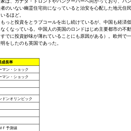
資家は、カナダ・トロントやバンクーバーへ向かっており、バ
住者のいない幽霊住宅街になっていると治安を心配した地元住
ているほど。
もっと投資をとラブコールを出し続けているが、中国も経済
もなくなっている。中国人の英国のロンドはじめ主要都市の不
、すでに投資妙味が薄れていることにも原因がある）。欧州で
表明をしたのも英国であった。
済成長率
ーマン・ショック
ーマン・ショック
ンドンオリンピック
ＭＦ予測値