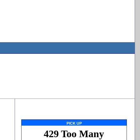
PICK UP
ッ