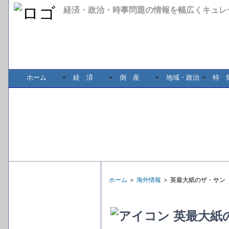
経済・政治・時事問題の情報を幅広くキュレ
ホーム
経 済
倒 産
地域・政治
特 
ホーム
＞
海外情報
＞ 英最大紙のザ・サ
英最大紙