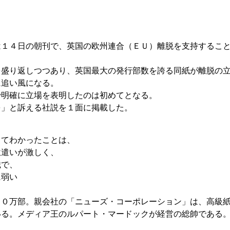
は１４日の朝刊で、英国の欧州連合（ＥＵ）離脱を支持するこ
を盛り返しつつあり、英国最大の発行部数を誇る同紙が離脱の
に追い風になる。
明確に立場を表明したのは初めてとなる。
を」と訴える社説を１面に掲載した。
してわかったことは、
駄遣いが激しく、
織で、
に弱い
０万部。親会社の「ニューズ・コーポレーション」は、高級
いる。メディア王のルパート・マードックが経営の総帥である