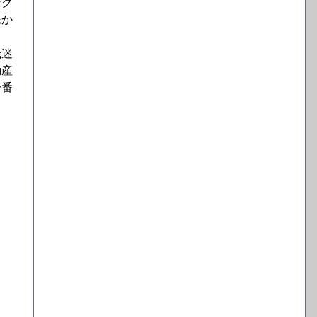
ンク
民か
低迷
動産
一番