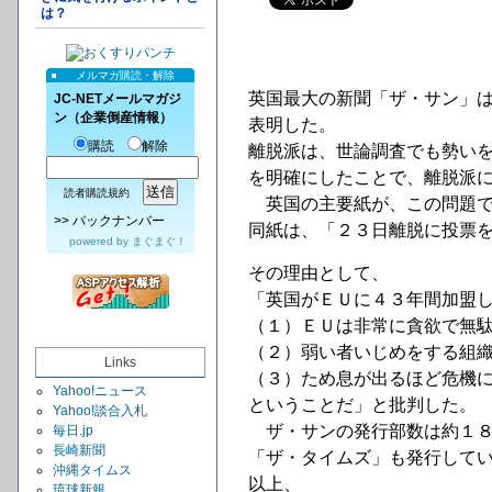
は？
メルマガ購読・解除
英国最大の新聞「ザ・サン」
JC-NETメールマガジ
ン（企業倒産情報）
表明した。
購読
解除
離脱派は、世論調査でも勢い
を明確にしたことで、離脱派
読者購読規約
英国の主要紙が、この問題で
>>
バックナンバー
同紙は、「２３日離脱に投票
powered by
まぐまぐ！
その理由として、
「英国がＥＵに４３年間加盟
（１）ＥＵは非常に貪欲で無
（２）弱い者いじめをする組
Links
（３）ため息が出るほど危機
Yahoo!ニュース
ということだ」と批判した。
Yahoo!談合入札
ザ・サンの発行部数は約１８
毎日.jp
長崎新聞
「ザ・タイムズ」も発行して
沖縄タイムス
以上、
琉球新報