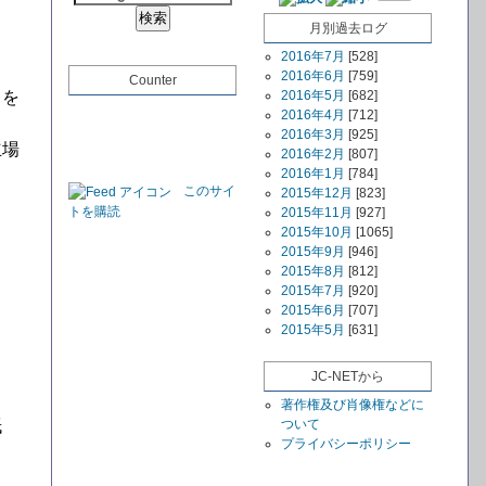
月別過去ログ
2016年7月
[528]
2016年6月
[759]
Counter
とを
2016年5月
[682]
2016年4月
[712]
2016年3月
[925]
立場
2016年2月
[807]
2016年1月
[784]
このサイ
2015年12月
[823]
トを購読
2015年11月
[927]
2015年10月
[1065]
2015年9月
[946]
2015年8月
[812]
2015年7月
[920]
2015年6月
[707]
2015年5月
[631]
JC-NETから
著作権及び肖像権などに
紙
ついて
プライバシーポリシー
。