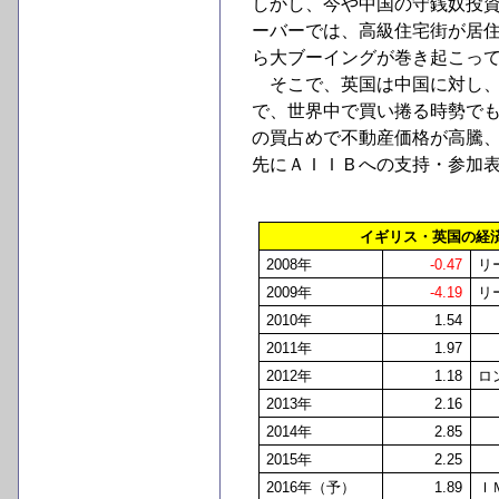
しかし、今や中国の守銭奴投
ーバーでは、高級住宅街が居
ら大ブーイングが巻き起こっ
そこで、英国は中国に対し、
で、世界中で買い捲る時勢で
の買占めで不動産価格が高騰
先にＡＩＩＢへの支持・参加
イギリス・英国の経
2008
年
-0.47
リ
2009
年
-4.19
リ
2010
年
1.54
2011
年
1.97
2012
年
1.18
ロ
2013
年
2.16
2014
年
2.85
2015
年
2.25
2016
年（予）
1.89
Ｉ