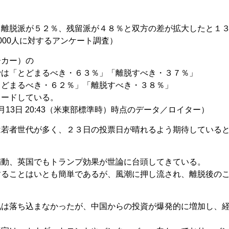
、離脱派が５２％、残留派が４８％と双方の差が拡大したと１
000人に対するアンケート調査）
ーカー）の
では「とどまるべき・６３％」「離脱すべき・３７％」
とどまるべき・６２％」「離脱すべき・３８％」
リードしている。
13日 20:43（米東部標準時）時点のデータ／ロイター）
は若者世代が多く、２３日の投票日が晴れるよう期待している
扇動、英国でもトランプ効果が世論に台頭してきている。
することはいとも簡単であるが、風潮に押し流され、離脱後の
気は落ち込まなかったが、中国からの投資が爆発的に増加し、
。