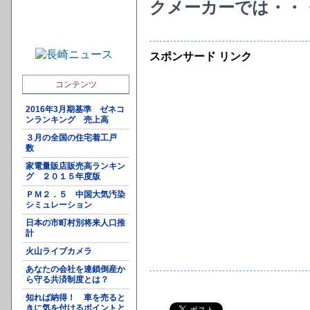
クメーカーでは・・
スポンサード リンク
コンテンツ
2016年3月期基準 ゼネコ
ンランキング 売上高
３月の全国の住宅着工戸
数
家電量販店販売高ランキン
グ ２０１５年度版
ＰＭ２．５ 中国大気汚染
シミュレーション
日本の市町村別将来人口推
計
火山ライブカメラ
あなたの会社を連鎖倒産か
ら守る共済制度とは？
知れば納得！ 車を売ると
きに気を付けるポイントと