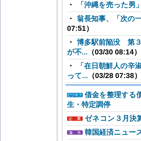
・
「沖縄を売った男
・
翁長知事、「次の
07:51）
・
博多駅前陥没 第
が不...
（03/30 08:14）
・
「在日朝鮮人の辛
って...
（03/28 07:38
借金を整理する
生・特定調停
ゼネコン３月決算
韓国経済ニュー