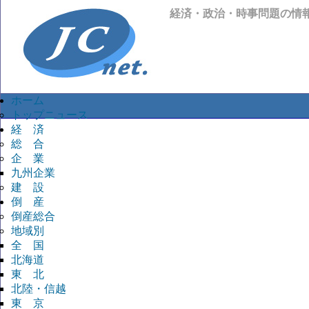
経済・政治・時事問題の情
ホーム
トップニュース
経 済
総 合
企 業
九州企業
建 設
倒 産
倒産総合
地域別
全 国
北海道
東 北
北陸・信越
東 京