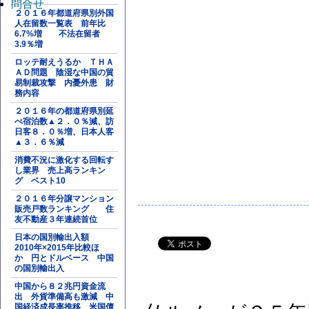
問合せ
２０１６年都道府県別外国
人在留数一覧表 前年比
6.7%増 不法在留者
3.9％増
ロッテ耐えうるか ＴＨＡ
ＡＤ問題 陰湿な中国の貿
易制裁攻撃 内憂外患 財
務内容
２０１６年の都道府県別延
べ宿泊数▲２．０％減、訪
日客８．０％増、日本人客
▲３．６％減
消費不況に激化する回転す
し業界 売上高ランキン
グ ベスト10
２０１６年分譲マンション
販売戸数ランキング 住
友不動産３年連続首位
日本の国別輸出入額
2010年×2015年比較ほ
か 円とドルベース 中国
の国別輸出入
中国から８２兆円資金流
出 外貨準備高も激減 中
国経済成長率推移 米国債