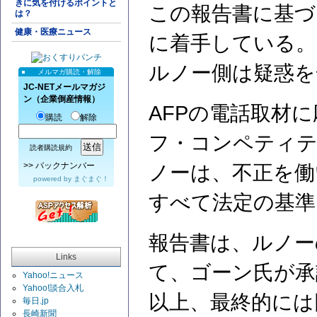
きに気を付けるポイントと
この報告書に基づ
は？
健康・医療ニュース
に着手している。
ルノー側は疑惑を
メルマガ購読・解除
JC-NETメールマガジ
ン（企業倒産情報）
AFPの電話取材
購読
解除
フ・コンペティテ
読者購読規約
>>
バックナンバー
ノーは、不正を働
powered by
まぐまぐ！
すべて法定の基準
報告書は、ルノー
Links
て、ゴーン氏が承
Yahoo!ニュース
Yahoo!談合入札
以上、最終的には
毎日.jp
長崎新聞