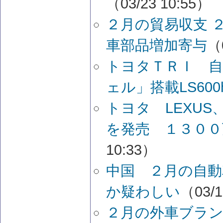
（03/23 10:55）
２月の貿易収支
車部品増加寄与
（
トヨタＴＲＩ 
ェル」搭載LS60
トヨタ LEXU
を発売 １３００
10:33）
中国 ２月の自動
か疑わしい
（03/1
２月の外車ブラ