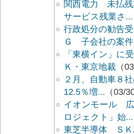
関西電力 未払残
サービス残業さ...
行政処分の勧告
Ｇ 子会社の案件..
「東横イン」に受
Ｋ・東京地裁
（03
２月、自動車８社
12.5％増...
（03/30
イオンモール 広
ロジェクト」始...
東芝半導体 ＳＫ