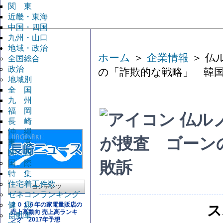
関 東
近畿・東海
中国・四国
九州・山口
地域・政治
ホーム
＞
企業情報
＞ 仏
全国総合
政治
の「詐欺的な戦略」 韓
地域別
全 国
九 州
福 岡
仏ル
長 崎
沖 縄
が捜査 ゴーン
東 京
関 西
国 際
敗訴
特 集
住宅着工件数
コンテンツ
ゼネコンランキング
健 康
２０１６年の家電量販店の
ス
売上高動向 売上高ランキ
自動車
ング 2017年予想