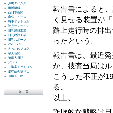
沖縄タイムス
報告書によると、
琉球新報
西日本新聞
産経ニュース
く見せる装置が「
時事ドットコム
読売オンライン
路上走行時の排出
日刊建設工業
日刊建設工業
ったという。
日刊スポーツ
ZAK・ZAK
きっこのブログ
報告書は、最近発
敬天新聞
狼魔人日記
メンバー
が、捜査当局はル
二階堂ドットコム
依存症の独り言
こうした不正が1
須藤甚一郎
る。
広 告
以上、
詐欺的な戦略は日