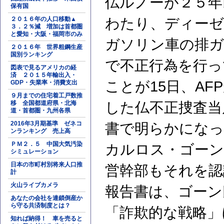
仏ルノーが２５年
保有国
２０１６年の人口移動▲
わたり、ディーゼ
３．２％減 増加は首都圏
と愛知・大阪・福岡市のみ
ガソリン車の排ガ
２０１６年 世界粗鋼生産
国別ランキング
で不正行為を行っ
図表で見るアメリカの経
済 ２０１５年輸出入・
ことが15日、AF
GDP・失業率・消費支出
９月までの住宅着工戸数推
移 全国都道府県・北海
した仏不正捜査当
道・首都圏・九州各県
2016年3月期基準 ゼネコ
書で明らかになっ
ンランキング 売上高
ＰＭ２．５ 中国大気汚染
カルロス・ゴーン
シミュレーション
日本の市町村別将来人口推
営幹部もそれを認
計
火山ライブカメラ
報告書は、ゴーン
あなたの会社を連鎖倒産か
ら守る共済制度とは？
「詐欺的な戦略」
知れば納得！ 車を売ると