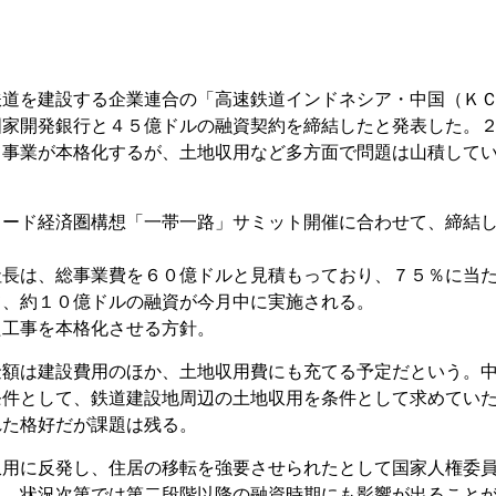
鉄道を建設する企業連合の「高速鉄道インドネシア・中国（Ｋ
国家開発銀行と４５億ドルの融資契約を締結したと発表した。
て事業が本格化するが、土地収用など多方面で問題は山積して
ロード経済圏構想「一帯一路」サミット開催に合わせて、締結
社長は、総事業費を６０億ドルと見積もっており、７５％に当
て、約１０億ドルの融資が今月中に実施される。
た工事を本格化させる方針。
金額は建設費用のほか、土地収用費にも充てる予定だという。
条件として、鉄道建設地周辺の土地収用を条件として求めてい
れた格好だが課題は残る。
収用に反発し、住居の移転を強要させられたとして国家人権委
り、状況次第では第二段階以降の融資時期にも影響が出ること