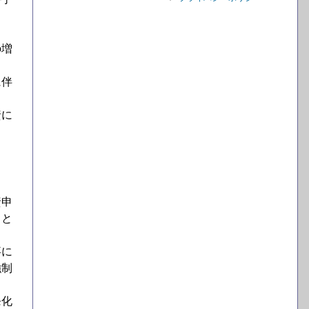
の増
に伴
資に
資申
ると
事に
強制
発化