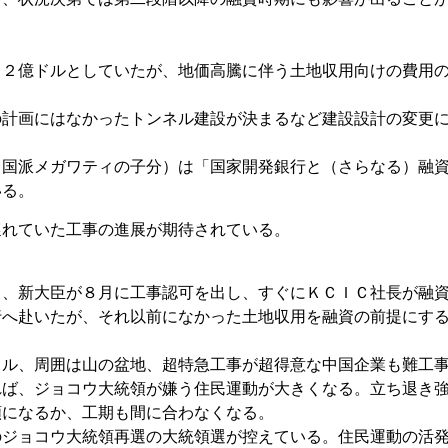
５２億ドルとしていたが、地価高騰に伴う土地収用向けの費用
の計画にはなかったトンネル建設が決まるなど建設設計の変更
中国派メガワティの子分）は「国家開発銀行と（さらなる）融
いる。
遅れていた工事の進展が期待されている。
て、新大臣が８月に工事認可を出し、すぐにＫＣＩＣ社長が融
行へ赴いたが、それ以前になかった土地収用を融資の前提にす
トル、周囲は山の盆地、超特急工事が超得意な中国企業も難工
れば、ジョコウ大統領が嫌う住民運動が大きくなる。立ち退き
額になるか、工期も間に合わなくなる。
のジョコウ大統領再選の大統領選が控えている。住民運動の活