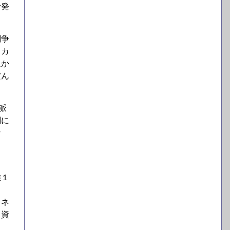
活発
闘争
スカ
欠か
だん
派
闊に
な
離１
ドネ
出資