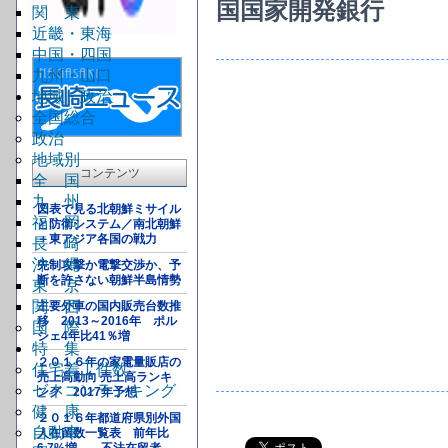
国国家開発銀行
関 東
近畿・東海
中国・四国
九州・山口
地域・政治
全国総合
政治
地域別
コンテンツ
全 国
九 州
図表で見る北朝鮮ミサイル
福 岡
と防衛システム／南北朝鮮
＋東アジア各国の戦力
長 崎
沖 縄
先制攻撃か電撃交渉か、予
断を許さない朝鮮半島情勢
東 京
関 西
主要外車の国内販売台数推
移 2013～2016年 ポル
国 際
シェ4年比41％増
特 集
２０１６年の家電量販店の
住宅着工件数
売上高動向 売上高ランキ
ゼネコンランキング
ング 2017年予想
健 康
２０１６年都道府県別外国
自動車
人在留数一覧表 前年比