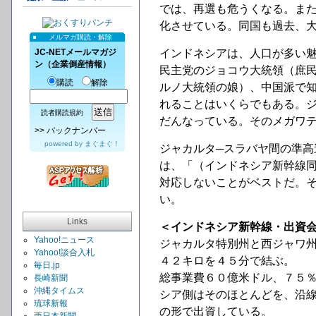
では、再選も危うくなる。ま
化させている。同国も過去、
メルマガ購読・解除
JC-NETメールマガジ
インドネシアは、人口が多い
ン（企業倒産情報）
民主党のジョコウ大統領（庶
購読
解除
ルノ大統領の娘）、中国派で
れることはいくらでもある。
読者購読規約
だんなっている。そのメガワ
>>
バックナンバー
powered by
まぐまぐ！
ジャカルタ─スラバヤ間の準
は、「（インドネシア新幹線
対応しないことがベストだ。
い。
Links
＜インドネシア新幹線・出資
Yahoo!ニュース
ジャカルタ特別州と西ジャワ
Yahoo!談合入札
４２キロを４５分で結ぶ。
毎日.jp
総事業費６０億米ドル、７５
長崎新聞
沖縄タイムス
シア側はそのほとんどを、沿
琉球新報
の形で出資している。