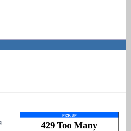
PICK UP
中