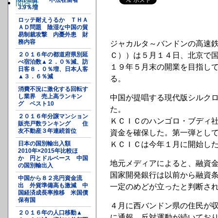
6.7%増 不法在留者
問合せ
3.9％増
ロッテ耐えうるか ＴＨＡ
ＡＤ問題 陰湿な中国の貿
易制裁攻撃 内憂外患 財
務内容
ジャカルタ～バンドンの高速
２０１６年の都道府県別延
Ｃ））は５月１４日、北京で
べ宿泊数▲２．０％減、訪
１９年５月末の開業を目指し
日客８．０％増、日本人客
▲３．６％減
る。
消費不況に激化する回転す
し業界 売上高ランキン
中国が提唱する現代版シルク
グ ベスト10
た。
２０１６年分譲マンション
ＫＣＩＣのハンゴロ・ブディ
販売戸数ランキング 住
友不動産３年連続首位
資金を確保した。第一弾とし
日本の国別輸出入額
ＫＣＩＣは今年１月に開始し
2010年×2015年比較ほ
か 円とドルベース 中国
地元メディアによると、融資
の国別輸出入
国家開発銀行は以前から融資
中国から８２兆円資金流
出 外貨準備高も激減 中
一定のめどが立ったと判断さ
国経済成長率推移 米国債
保有国
４月に西バンドン県の住民が
２０１６年の人口移動▲
に通報、反対運動が続いてお