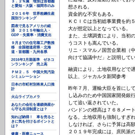
３．２％減 増加は首都圏
と愛知・大阪・福岡市のみ
想される。
２０１６年 世界粗鋼生産
資金的な不安もある。
国別ランキング
ＫＣＩＣは当初総事業費を約
図表で見るアメリカの経
大が想定以上となっている。
済 ２０１５年輸出入・
GDP・失業率・消費支出
また、土壌調査により、当初
うコストも嵩んでいる。
９月までの住宅着工戸数推
移 全国都道府県・北海
リニ・スマルノ国営企業相（
道・首都圏・九州各県
向けて協議中だ」と説明して
2016年3月期基準 ゼネコ
ンランキング 売上高
融資により、土地収用などで
ＰＭ２．５ 中国大気汚染
以上、ジャカルタ新聞参考
シミュレーション
日本の市町村別将来人口推
昨年７月、運輸大臣を首にし
計
し込みのため中国国家開発銀
火山ライブカメラ
して追い返されていた。
あなたの会社を連鎖倒産か
ら守る共済制度とは？
バンドンの標高は７６８メー
なる。土地収用も強制しすぎ
知れば納得！ 車を売ると
きに気を付けるポイントと
しなければ、さらに予算は高
は？
２０１９年完成には、庶民派
健康・医療ニュース