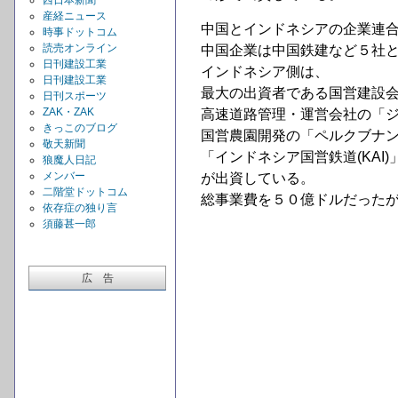
西日本新聞
産経ニュース
中国とインドネシアの企業連
時事ドットコム
読売オンライン
中国企業は中国鉄建など５社
日刊建設工業
インドネシア側は、
日刊建設工業
最大の出資者である国営建設会
日刊スポーツ
ZAK・ZAK
高速道路管理・運営会社の「
きっこのブログ
国営農園開発の「ペルクブナ
敬天新聞
「インドネシア国営鉄道(KAI)
狼魔人日記
メンバー
が出資している。
二階堂ドットコム
総事業費を５０億ドルだった
依存症の独り言
須藤甚一郎
広 告