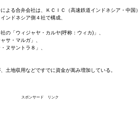
合による合弁会社は、ＫＣＩＣ（高速鉄道インドネシア・中国
とインドネシア側４社で構成、
社の「ウィジャヤ・カルヤ(呼称：ウィカ)」、
ジャサ・マルガ」、
ン・ヌサントラ８」、
」
が、土地収用などですでに資金が嵩み増加している。
スポンサード リンク