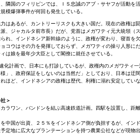
た、隣国のフィリピンでは、ＩＳ忠誠のアブ・サヤフが活動を
大規模爆弾事件が何回も発生している。
魅力はあるが、カントリーリスクも大きい国だ。現在の政権は
民派、ジャカルタ前市長）だが、党首はメガワティ元大統領（
知られ、インドネシア新幹線のように、政権が変わり、寝首を
ジョコウはその力を発揮しておらず、メガワティの操り人形に
ティは娘を最年少大臣として閣僚に就任させている。
高速化計画で、日本にも打診しているが、政権内のメガワティ一
同様」、政府保証をしないのは当然だ」としており、日本は迂
それほど、インドネシアの政権は歴代、利権に溺れ安定してい
会社＞
州カラワン、バンドンを結ぶ高速鉄道計画。四駅を設置し、距
％を中国が出資、２５％をインドネシア側が負担するが、イン
線予定地に広大なプランテーションを持つ農業公社などが現物