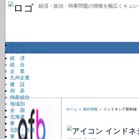
経済・政治・時事問題の情報を幅広くキュレ
ホーム
トップニュース
経 済
総 合
企 業
九州企業
建 設
倒 産
倒産総合
地域別
ホーム
＞
海外情報
＞ インドネシア新幹線
全 国
北海道
東 北
インドネ
北陸・信越
東 京