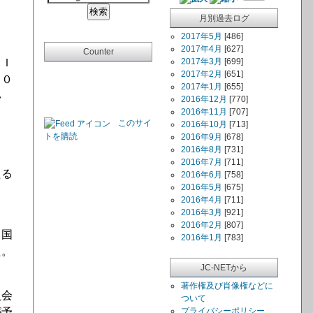
月別過去ログ
2017年5月
[486]
2017年4月
[627]
Counter
ＣＩ
2017年3月
[699]
2017年2月
[651]
２０
2017年1月
[655]
い
2016年12月
[770]
2016年11月
[707]
このサイ
2016年10月
[713]
トを購読
2016年9月
[678]
し
2016年8月
[731]
2016年7月
[711]
たる
2016年6月
[758]
2016年5月
[675]
2016年4月
[711]
2016年3月
[921]
2016年2月
[807]
中国
2016年1月
[783]
た。
JC-NETから
著作権及び肖像権などに
員会
ついて
が予
プライバシーポリシー