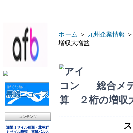
ホーム
＞
九州企業情報
＞
増収大増益
総合メ
算 ２桁の増収
コンテンツ
ス
迎撃ミサイル種類・北朝鮮
ミサイル種類、電磁パルス