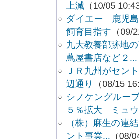
上減
（10/05 10:
ダイエー 鹿児島
飼育目指す
（09/2
九大教養部跡地の
蔦屋書店など２...
ＪＲ九州がセン
辺通り
（08/15 16
シノケングルー
５％拡大 ミュウ.
（株）麻生の連結
ント事業...
（08/0