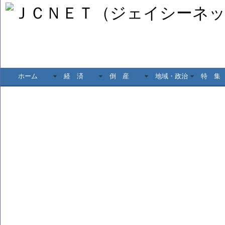
ホーム
経 済
倒 産
地域・政治
特 集