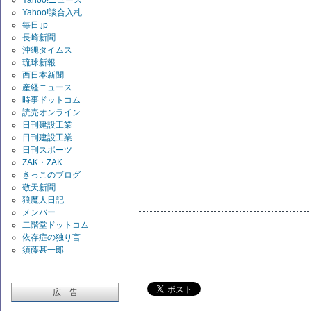
Yahoo!談合入札
毎日.jp
長崎新聞
沖縄タイムス
琉球新報
西日本新聞
産経ニュース
時事ドットコム
読売オンライン
日刊建設工業
日刊建設工業
日刊スポーツ
ZAK・ZAK
きっこのブログ
敬天新聞
狼魔人日記
メンバー
二階堂ドットコム
依存症の独り言
須藤甚一郎
広 告