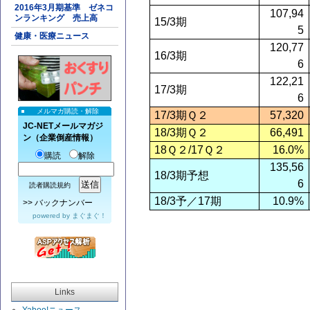
2016年3月期基準 ゼネコ
107,94
ンランキング 売上高
15/3
期
5
健康・医療ニュース
120,77
16/3
期
6
122,21
17/3
期
6
メルマガ購読・解除
17/3
期Ｑ２
57,320
JC-NETメールマガジ
18/3
期Ｑ２
66,491
ン（企業倒産情報）
18
Ｑ２/17Ｑ２
16.0%
購読
解除
135,56
18/3
期予想
6
読者購読規約
18/3
予／17期
10.9%
>>
バックナンバー
powered by
まぐまぐ！
Links
Yahoo!ニュース