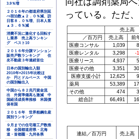
同社は調剤薬局へ
3.9％増
２０１６年の都道府県別延
っている。ただ、
べ宿泊数▲２．０％減、訪
日客８．０％増、日本人客
▲３．６％減
売上高
消費不況に激化する回転す
／百万円
売上高
前
し業界 売上高ランキン
グ ベスト10
医療コンサル
1,039
２０１６年分譲マンション
医療レンタル
3,298
-
販売戸数ランキング 住
友不動産３年連続首位
医療リース
4,937
医療その他
3,351
3
日本の国別輸出入額
2010年×2015年比較ほ
医療支援小計
12,625
か 円とドルベース 中国
の国別輸出入
薬局
53,389
1
中国から８２兆円資金流
その他
474
出 外貨準備高も激減 中
総合計
66,491
1
国経済成長率推移 米国債
保有国
２０１６年 世界粗鋼生産
国別ランキング
９月までの住宅着工戸数推
移 全国都道府県・北海
連結／百万円
売上高
道・首都圏・九州各県