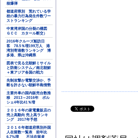
核爆弾
都道府県別 荒れている学
校の暴力行為発生件数ワー
ストランキング
中東湾岸国の分裂の構図
ＧＣＣ カタール断交）
2016年クルーズ船訪日
客 78.5％増199万人 港
湾別寄港数ランキング 博
多港、県は沖縄県
図表で見る北朝鮮ミサイル
と防衛システム／南北朝鮮
＋東アジア各国の戦力
先制攻撃か電撃交渉か、予
断を許さない朝鮮半島情勢
主要外車の国内販売台数推
移 2013～2016年 ポル
シェ4年比41％増
２０１６年の家電量販店の
売上高動向 売上高ランキ
ング 2017年予想
２０１６年都道府県別外国
人在留数一覧表 前年比
6.7%増 不法在留者