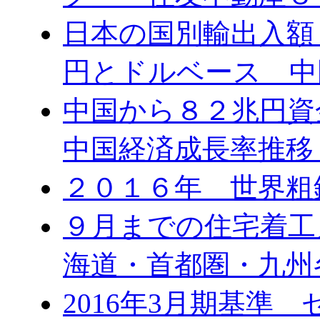
日本の国別輸出入額 
円とドルベース 中
中国から８２兆円
中国経済成長率推移
２０１６年 世界粗
９月までの住宅着工
海道・首都圏・九州
2016年3月期基準