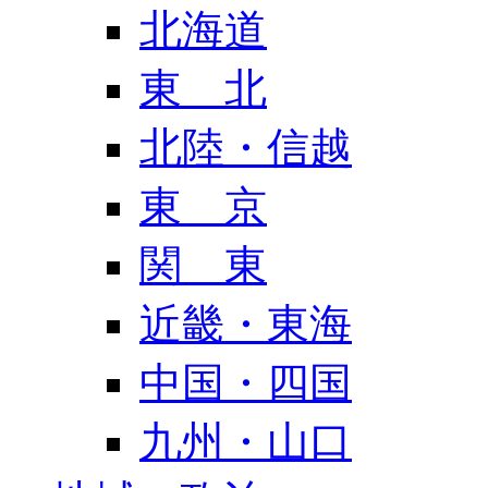
北海道
東 北
北陸・信越
東 京
関 東
近畿・東海
中国・四国
九州・山口