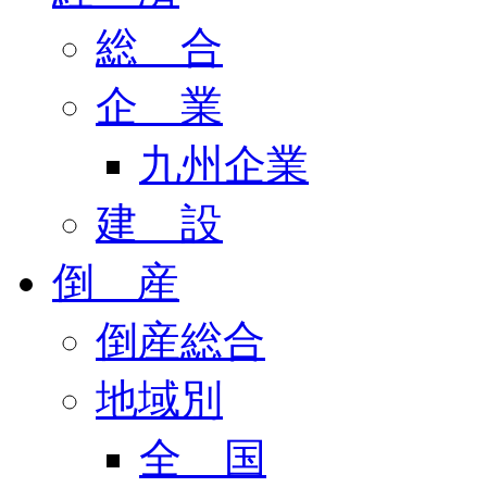
総 合
企 業
九州企業
建 設
倒 産
倒産総合
地域別
全 国