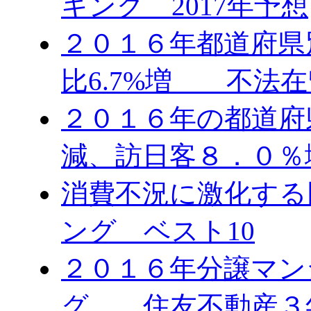
キング 2017年予想
２０１６年都道府県
比6.7%増 不法在
２０１６年の都道府
減、訪日客８．０％
消費不況に激化する
ング ベスト10
２０１６年分譲マン
グ 住友不動産３