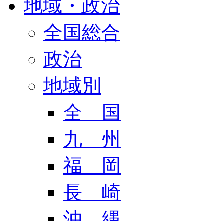
地域・政治
全国総合
政治
地域別
全 国
九 州
福 岡
長 崎
沖 縄