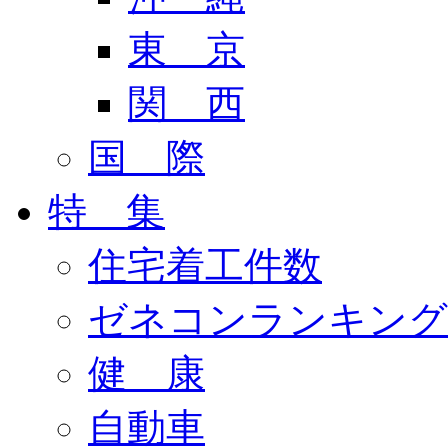
東 京
関 西
国 際
特 集
住宅着工件数
ゼネコンランキング
健 康
自動車