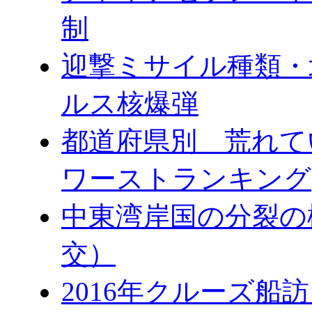
制
迎撃ミサイル種類・
ルス核爆弾
都道府県別 荒れて
ワーストランキング
中東湾岸国の分裂の
交）
2016年クルーズ船訪