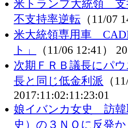
米トランプ大統領 支
不支持率逆転
（11/07 
米大統領専用車 CADILA
ト」
（11/06 12:41）
20
次期ＦＲＢ議長にパウ
長と同じ低金利派
（11/
2017:11:02:11:23:01
娘イバンカ女史 訪韓
史）の３ＮＯに反発か