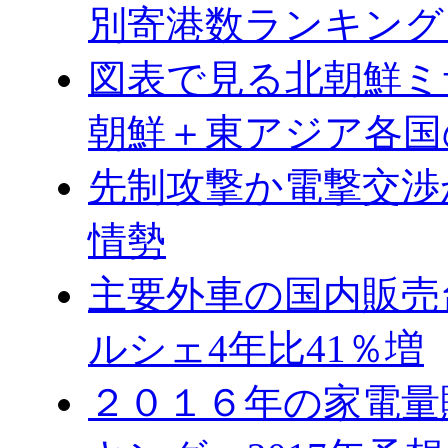
別寄港数ランキング
図表で見る北朝鮮ミ
朝鮮＋東アジア各国
先制攻撃か電撃交渉
情勢
主要外車の国内販売台
ルシェ4年比41％増
２０１６年の家電量