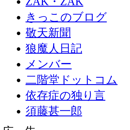
ZAK・ZAK
きっこのブログ
敬天新聞
狼魔人日記
メンバー
二階堂ドットコム
依存症の独り言
須藤甚一郎