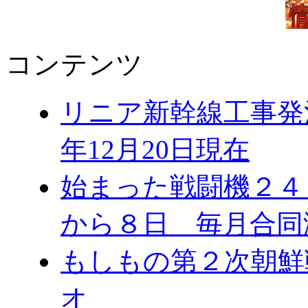
コンテンツ
リニア新幹線工事発注
年12月20日現在
始まった戦闘機２４
から８日 毎月合同
もしもの第２次朝鮮
オ