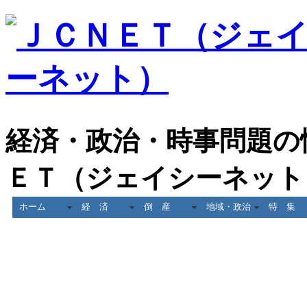
経済・政治・時事問題の
ＥＴ（ジェイシーネット
ホーム
経 済
倒 産
地域・政治
特 集