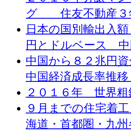
グ 住友不動産３
日本の国別輸出入額 
円とドルベース 中
中国から８２兆円
中国経済成長率推移
２０１６年 世界粗
９月までの住宅着工
海道・首都圏・九州