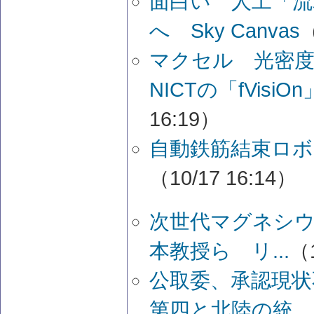
面白い 人工「流
へ Sky Canvas
（
マクセル 光密度
NICTの「fVis
16:19）
自動鉄筋結束ロボ
（10/17 16:14）
次世代マグネシウ
本教授ら リ...
（1
公取委、承認現状
第四と北陸の統...