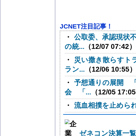
JCNET注目記事！
・
公取委、承認現状
の統...
（12/07 07:42）
・
災い撒き散らすト
ラン...
（12/06 10:55
・
予想通りの展開 
会 「...
（12/05 17:0
・
流血相撲を止めら
ゼネコン決算一覧