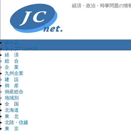
経済・政治・時事問題の情
ホーム
トップニュース
経 済
総 合
企 業
九州企業
建 設
倒 産
倒産総合
地域別
全 国
北海道
東 北
北陸・信越
東 京