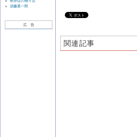
依存症の独り言
須藤甚一郎
広 告
関連記事