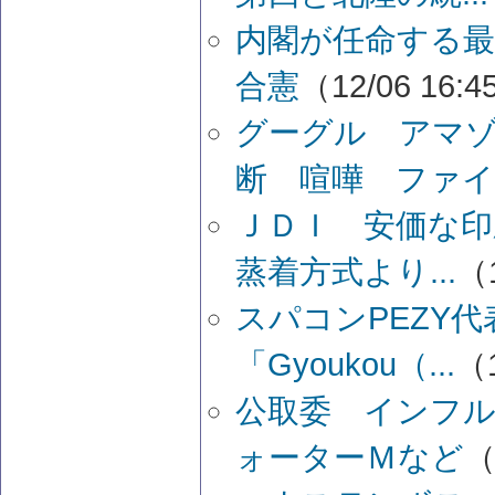
内閣が任命する最
合憲
（12/06 16:
グーグル アマ
断 喧嘩 ファイ.
ＪＤＩ 安価な
蒸着方式より...
（1
スパコンPEZY
「Gyoukou（...
（1
公取委 インフル
ォーターＭなど
（