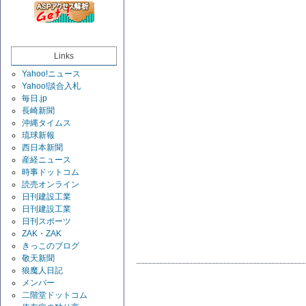
Links
Yahoo!ニュース
Yahoo!談合入札
毎日.jp
長崎新聞
沖縄タイムス
琉球新報
西日本新聞
産経ニュース
時事ドットコム
読売オンライン
日刊建設工業
日刊建設工業
日刊スポーツ
ZAK・ZAK
きっこのブログ
敬天新聞
狼魔人日記
メンバー
二階堂ドットコム