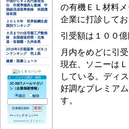
中国から８２兆円資金流
の有機ＥＬ材料メ
出 外貨準備高も激減 中
国経済成長率推移 米国債
保有国
企業に打診してお
２０１６年 世界粗鋼生産
国別ランキング
９月までの住宅着工戸数推
引受額は１００億
移 全国都道府県・北海
道・首都圏・九州各県
2016年3月期基準 ゼネコ
月内をめどに引受
ンランキング 売上高
健康・医療ニュース
現在、ソニーはＬ
している。ディス
メルマガ購読・解除
JC-NETメールマガジ
好調なプレミアム
ン（企業倒産情報）
購読
解除
す。
読者購読規約
>>
バックナンバー
powered by
まぐまぐ！