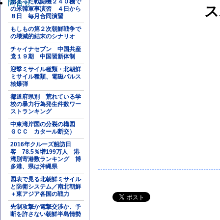
始まった戦闘機２４０機で
問合せ
ス
の米韓軍事演習 ４日から
８日 毎月合同演習
もしもの第２次朝鮮戦争で
の壊滅的結末のシナリオ
チャイナセブン 中国共産
党１９期 中国習新体制
迎撃ミサイル種類・北朝鮮
ミサイル種類、電磁パルス
核爆弾
都道府県別 荒れている学
校の暴力行為発生件数ワー
ストランキング
中東湾岸国の分裂の構図
ＧＣＣ カタール断交）
2016年クルーズ船訪日
客 78.5％増199万人 港
湾別寄港数ランキング 博
多港、県は沖縄県
図表で見る北朝鮮ミサイル
と防衛システム／南北朝鮮
＋東アジア各国の戦力
先制攻撃か電撃交渉か、予
断を許さない朝鮮半島情勢