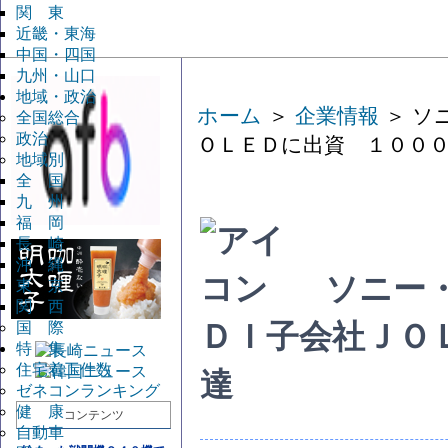
関 東
近畿・東海
中国・四国
九州・山口
地域・政治
ホーム
＞
企業情報
＞ ソ
全国総合
政治
ＯＬＥＤに出資 １００
地域別
全 国
九 州
福 岡
長 崎
沖 縄
ソニー
東 京
関 西
国 際
ＤＩ子会社ＪＯ
特 集
住宅着工件数
達
ゼネコンランキング
健 康
コンテンツ
自動車