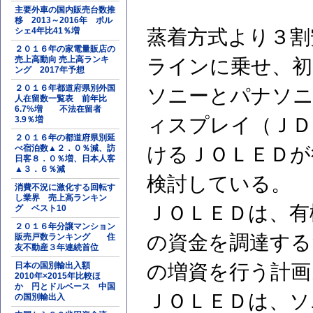
主要外車の国内販売台数推
移 2013～2016年 ポル
シェ4年比41％増
蒸着方式より３割
２０１６年の家電量販店の
売上高動向 売上高ランキ
ラインに乗せ、初
ング 2017年予想
２０１６年都道府県別外国
ソニーとパナソニ
人在留数一覧表 前年比
6.7%増 不法在留者
ィスプレイ（ＪＤ
3.9％増
２０１６年の都道府県別延
べ宿泊数▲２．０％減、訪
けるＪＯＬＥＤが
日客８．０％増、日本人客
▲３．６％減
検討している。
消費不況に激化する回転す
し業界 売上高ランキン
ＪＯＬＥＤは、有
グ ベスト10
２０１６年分譲マンション
の資金を調達する
販売戸数ランキング 住
友不動産３年連続首位
日本の国別輸出入額
の増資を行う計画
2010年×2015年比較ほ
か 円とドルベース 中国
ＪＯＬＥＤは、ソ
の国別輸出入