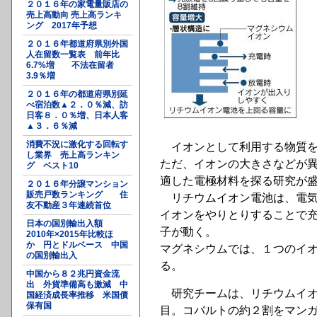
２０１６年の家電量販店の
売上高動向 売上高ランキ
ング 2017年予想
２０１６年都道府県別外国
人在留数一覧表 前年比
6.7%増 不法在留者
3.9％増
２０１６年の都道府県別延
べ宿泊数▲２．０％減、訪
日客８．０％増、日本人客
▲３．６％減
消費不況に激化する回転す
イオンとして利用する物質を
し業界 売上高ランキン
ただ、イオンの大きさなどが
グ ベスト10
適した電極材料を探る研究が
２０１６年分譲マンション
販売戸数ランキング 住
リチウムイオン電池は、電気
友不動産３年連続首位
イオンをやりとりすることで
日本の国別輸出入額
子が動く。
2010年×2015年比較ほ
か 円とドルベース 中国
マグネシウムでは、１つのイ
の国別輸出入
る。
中国から８２兆円資金流
出 外貨準備高も激減 中
研究チームは、リチウムイオ
国経済成長率推移 米国債
保有国
目。コバルトの約２割をマン