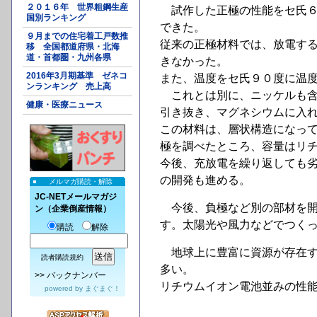
２０１６年 世界粗鋼生産
試作した正極の性能をセ氏６
国別ランキング
できた。
９月までの住宅着工戸数推
従来の正極材料では、放電す
移 全国都道府県・北海
道・首都圏・九州各県
きなかった。
2016年3月期基準 ゼネコ
また、温度をセ氏９０度に温
ンランキング 売上高
これとは別に、ニッケルも含
健康・医療ニュース
引き抜き、マグネシウムに入
この材料は、層状構造になっ
極を調べたところ、容量はリ
今後、充放電を繰り返しても
の開発も進める。
メルマガ購読・解除
JC-NETメールマガジ
今後、負極など別の部材を開
ン（企業倒産情報）
す。太陽光や風力などでつく
購読
解除
地球上に豊富に資源が存在す
読者購読規約
多い。
>>
バックナンバー
リチウムイオン電池並みの性
powered by
まぐまぐ！