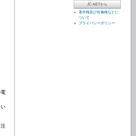
JC-NETから
著作権及び肖像権などに
ついて
プライバシーポリシー
の電
てい
に注