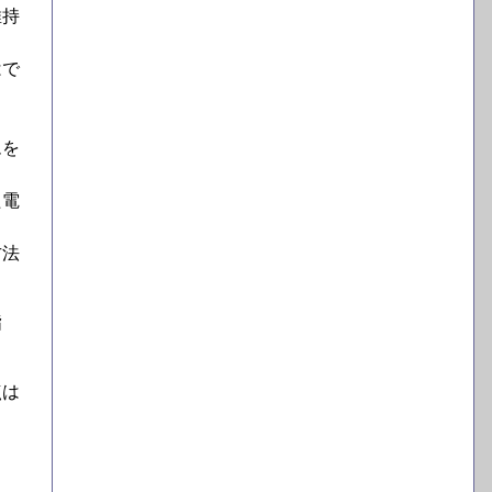
維持
はで
ムを
た電
方法
指
点は