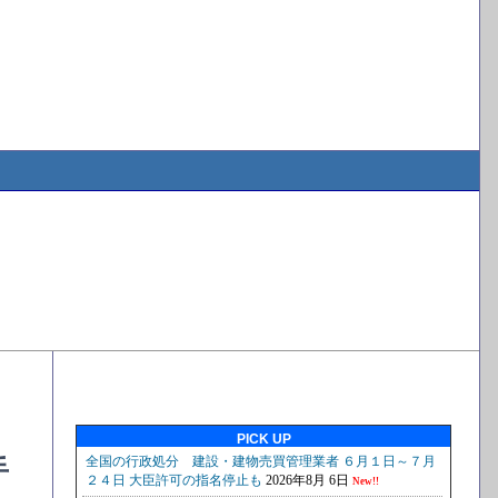
PICK UP
手