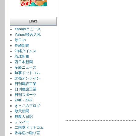
Links
Yahoo!ニュース
Yahoo!談合入札
毎日.jp
長崎新聞
沖縄タイムス
琉球新報
西日本新聞
産経ニュース
時事ドットコム
読売オンライン
日刊建設工業
日刊建設工業
日刊スポーツ
ZAK・ZAK
きっこのブログ
敬天新聞
狼魔人日記
メンバー
二階堂ドットコム
依存症の独り言