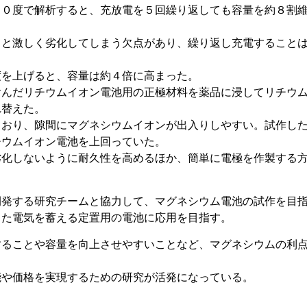
０度で解析すると、充放電を５回繰り返しても容量を約８割
ると激しく劣化してしまう欠点があり、繰り返し充電すること
度を上げると、容量は約４倍に高まった。
んだリチウムイオン電池用の正極材料を薬品に浸してリチウ
れ替えた。
ており、隙間にマグネシウムイオンが出入りしやすい。試作し
チウムイオン電池を上回っていた。
劣化しないように耐久性を高めるほか、簡単に電極を作製する
発する研究チームと協力して、マグネシウム電池の試作を目
った電気を蓄える定置用の電池に応用を目指す。
ることや容量を向上させやすいことなど、マグネシウムの利
能や価格を実現するための研究が活発になっている。