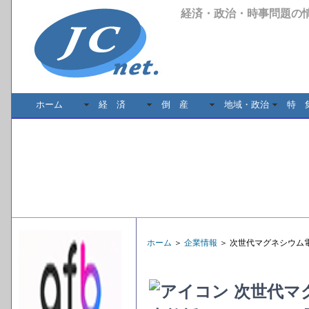
経済・政治・時事問題の
ホーム
経 済
倒 産
地域・政治
特 
ホーム
＞
企業情報
＞ 次世代マグネシウム
次世代マ