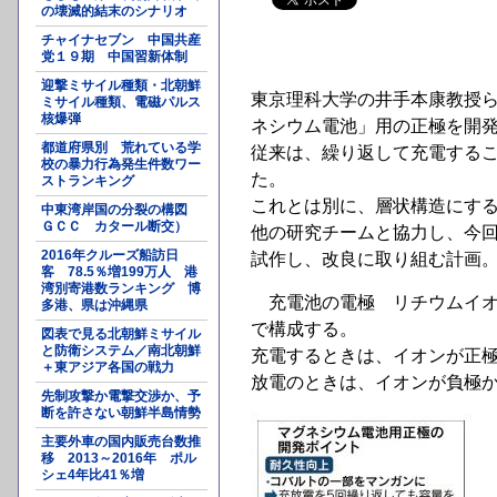
の壊滅的結末のシナリオ
チャイナセブン 中国共産
党１９期 中国習新体制
迎撃ミサイル種類・北朝鮮
東京理科大学の井手本康教授
ミサイル種類、電磁パルス
核爆弾
ネシウム電池」用の正極を開
都道府県別 荒れている学
従来は、繰り返して充電する
校の暴力行為発生件数ワー
た。
ストランキング
これとは別に、層状構造にす
中東湾岸国の分裂の構図
ＧＣＣ カタール断交）
他の研究チームと協力し、今
2016年クルーズ船訪日
試作し、改良に取り組む計画
客 78.5％増199万人 港
湾別寄港数ランキング 博
充電池の電極 リチウムイオ
多港、県は沖縄県
で構成する。
図表で見る北朝鮮ミサイル
と防衛システム／南北朝鮮
充電するときは、イオンが正
＋東アジア各国の戦力
放電のときは、イオンが負極
先制攻撃か電撃交渉か、予
断を許さない朝鮮半島情勢
主要外車の国内販売台数推
移 2013～2016年 ポル
シェ4年比41％増