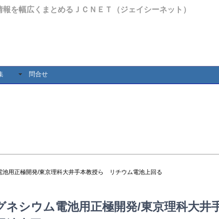
情報を幅広くまとめるＪＣＮＥＴ（ジェイシーネット）
集
問合せ
電池用正極開発/東京理科大井手本教授ら リチウム電池上回る
グネシウム電池用正極開発/東京理科大井