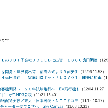
います
ＥＬのＪＤＩ子会社ＪＯＬＥＤに出資 １０００億円調達
（12/
Ｌを開発・世界初出荷 蒸着方式より３割安価
（12/06 11:58）
６４億円調達 家庭用ロボット「ＬＯＶＯＴ」開発に拍車
（1
旅客機開発へ ２０年試験飛行へ EV飛行機も
（12/04 11:27）
ドロボT-HR3公表
（11/21 15:40）
荷物配送実験／東大・日本郵便・ＮＴＴドコモ
（11/14 10:17）
ャーター便で見学へ Sky Canvas
（11/08 10:31）