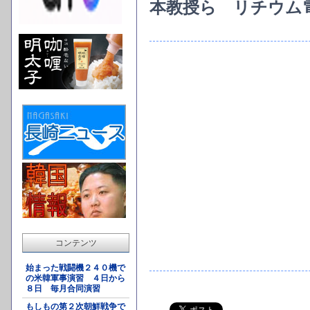
本教授ら リチウム
コンテンツ
始まった戦闘機２４０機で
の米韓軍事演習 ４日から
８日 毎月合同演習
もしもの第２次朝鮮戦争で