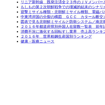
リニア新幹線 既発注済全２３件のＪＶメンバー
もしもの第２次朝鮮戦争での壊滅的結末のシナリ
迎撃ミサイル種類・北朝鮮ミサイル種類、電磁パ
中東湾岸国の分裂の構図 ＧＣＣ カタール断交
図表で見る北朝鮮ミサイルと防衛システム／南北
２０１６年都道府県別外国人在留数一覧表 前年比6
消費不況に激化する回転すし業界 売上高ランキン
２０１６年 世界粗鋼生産国別ランキング
健康・医療ニュース