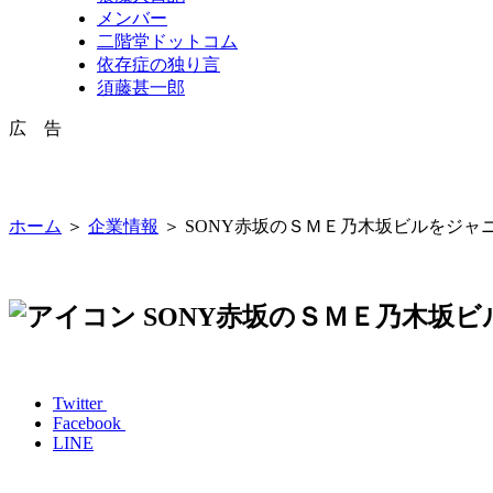
メンバー
二階堂ドットコム
依存症の独り言
須藤甚一郎
広 告
ホーム
＞
企業情報
＞ SONY赤坂のＳＭＥ乃木坂ビルをジャ
SONY赤坂のＳＭＥ乃木坂
Twitter
Facebook
LINE