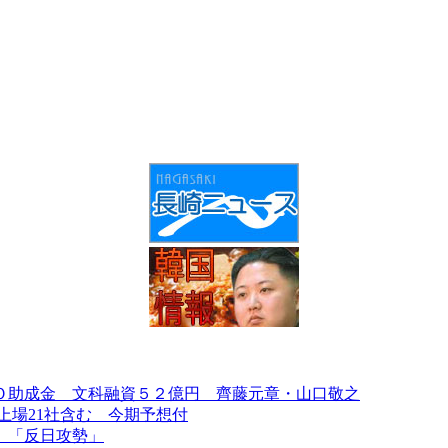
Ｏ助成金 文科融資５２億円 齊藤元章・山口敬之
上場21社含む 今期予想付
、「反日攻勢」