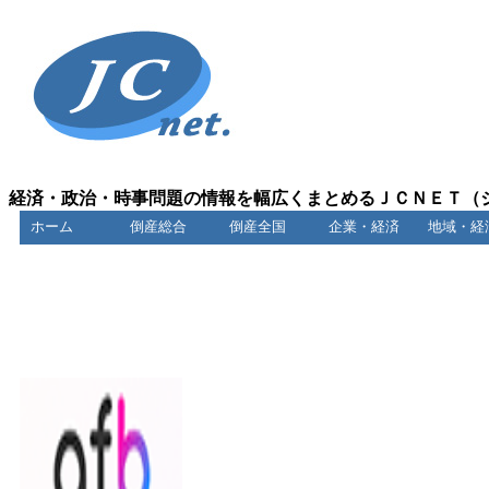
経済・政治・時事問題の情報を幅広くまとめるＪＣＮＥＴ（
ホーム
倒産総合
倒産全国
企業・経済
地域・経