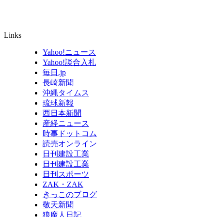
Links
Yahoo!ニュース
Yahoo!談合入札
毎日.jp
長崎新聞
沖縄タイムス
琉球新報
西日本新聞
産経ニュース
時事ドットコム
読売オンライン
日刊建設工業
日刊建設工業
日刊スポーツ
ZAK・ZAK
きっこのブログ
敬天新聞
狼魔人日記