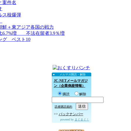
と案件名
オ
ルス核爆弾
）
朝鮮＋東アジア各国の戦力
.7%増 不法在留者3.9％増
グ ベスト10
メルマガ購読・解除
JC-NETメールマガジ
ン（企業倒産情報）
購読
解除
読者購読規約
>>
バックナンバー
powered by
まぐまぐ！