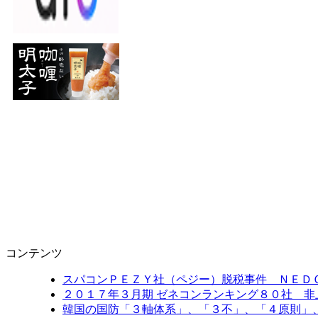
コンテンツ
スパコンＰＥＺＹ社（ペジー）脱税事件 ＮＥＤ
２０１７年３月期 ゼネコンランキング８０社 非
韓国の国防「３軸体系」、「３不」、「４原則」