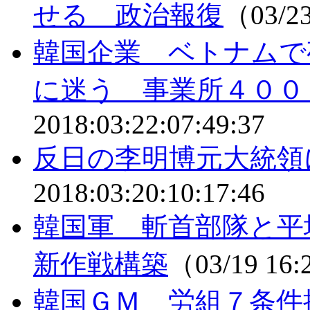
せる 政治報復
（03/2
韓国企業 ベトナムで
に迷う 事業所４００
2018:03:22:07:49:37
反日の李明博元大統領
2018:03:20:10:17:46
韓国軍 斬首部隊と平
新作戦構築
（03/19 16
韓国ＧＭ 労組７条