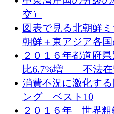
中東湾岸国の分裂の
交）
図表で見る北朝鮮ミ
朝鮮＋東アジア各国
２０１６年都道府県
比6.7%増 不法在
消費不況に激化する
ング ベスト10
２０１６年 世界粗