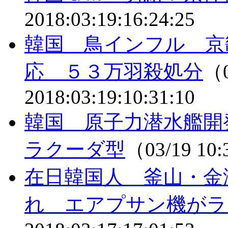
2018:03:19:16:24:25
韓国 鳥インフル 京
応 ５３万羽殺処分
（0
2018:03:19:10:31:10
韓国 原子力潜水艦開
ラクーダ型
（03/19 10
在日韓国人 釜山・金
れ エアプサン機がラ