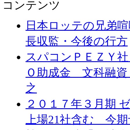
コンテンツ
日本ロッテの兄弟喧
長収監・今後の行方
スパコンＰＥＺＹ社
Ｏ助成金 文科融資
之
２０１７年３月期 
上場21社含む 今