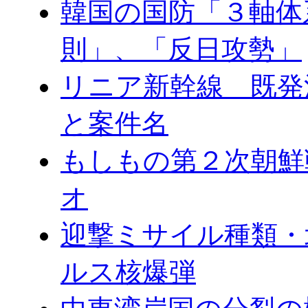
韓国の国防「３軸体
則」、「反日攻勢」
リニア新幹線 既発
と案件名
もしもの第２次朝鮮
オ
迎撃ミサイル種類・
ルス核爆弾