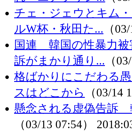
チェ・ジェウとキム・
ルW杯・秋田た...
（03/
国連 韓国の性暴力被
訴がまかり通り...
（03/
格ばかりにこだわる愚
スはどこから
（03/14 
懸念される虚偽告訴 
（03/13 07:54）
2018:0