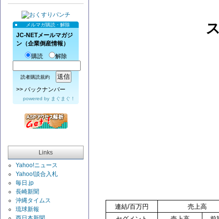
メルマガ購読・解除
JC-NETメールマガジ
ン（企業倒産情報）
購読
解除
読者購読規約
>>
バックナンバー
powered by
まぐまぐ！
Links
Yahoo!ニュース
Yahoo!談合入札
毎日.jp
長崎新聞
沖縄タイムス
連結/百万円
売上高
琉球新報
西日本新聞
セグメント
売上高
前