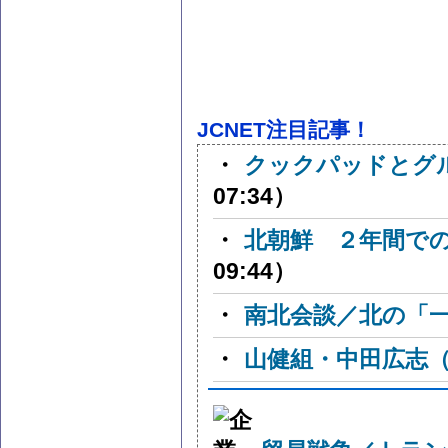
JCNET注目記事！
・
クックパッドとグ
07:34）
・
北朝鮮 ２年間で
09:44）
・
南北会談／北の「
・
山健組・中田広志