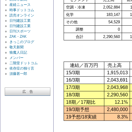
産経ニュース
空調・冷凍
2,052,884
時事ドットコム
化学
183,147
読売オンライン
日刊建設工業
その他
54,529
日刊建設工業
調整
0
日刊スポーツ
ZAK・ZAK
合計
2,290,560
きっこのブログ
敬天新聞
狼魔人日記
メンバー
二階堂ドットコム
連結／百万円
売上高
依存症の独り言
15/3
期
1,915,013
須藤甚一郎
16/3
期
2,043,691
17/3
期
2,043,968
広 告
18/3
期
2,290,560
18
期／17期比
12.1%
19/3
期予想
2,480,000
19
予想/18実績
8.3%