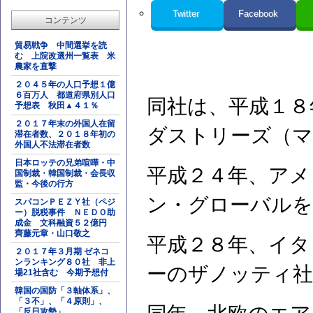
Twitter
Facebook
コンテンツ
貿易戦争 中間選挙を読
む 上院改選州一覧表 米
農家を直撃
２０４５年の人口予想１億
６百万人 都道府県別人口
同社は、平成１８
予想表 秋田▲４１％
２０１７年末の外国人在留
ダストリーズ（マ
滞在者数、２０１８年初の
外国人不法滞在者数
日本ロッテの兄弟喧嘩・中
平成２４年、アメ
国制裁・韓国制裁・会長収
監・今後の行方
ン・グローバルを
スパコンＰＥＺＹ社（ペジ
ー）脱税事件 ＮＥＤＯ助
成金 文科融資５２億円
齊藤元章・山口敬之
平成２８年、イタ
２０１７年３月期 ゼネコ
ンランキング８０社 非上
ーのザノッティ社
場21社含む 今期予想付
韓国の国防「３軸体系」、
「３不」、「４原則」、
「反日攻勢」