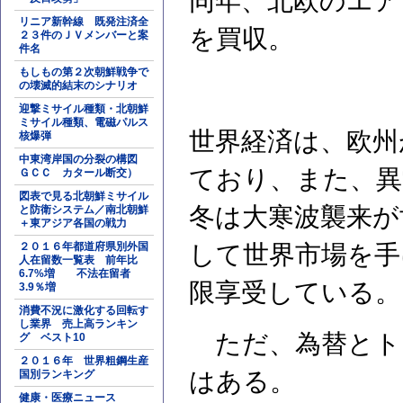
同年、北欧のエア
リニア新幹線 既発注済全
を買収。
２３件のＪＶメンバーと案
件名
もしもの第２次朝鮮戦争で
の壊滅的結末のシナリオ
迎撃ミサイル種類・北朝鮮
ミサイル種類、電磁パルス
世界経済は、欧州
核爆弾
中東湾岸国の分裂の構図
ており、また、異
ＧＣＣ カタール断交）
図表で見る北朝鮮ミサイル
冬は大寒波襲来が
と防衛システム／南北朝鮮
＋東アジア各国の戦力
２０１６年都道府県別外国
して世界市場を手
人在留数一覧表 前年比
6.7%増 不法在留者
限享受している。
3.9％増
消費不況に激化する回転す
し業界 売上高ランキン
ただ、為替とト
グ ベスト10
２０１６年 世界粗鋼生産
はある。
国別ランキング
健康・医療ニュース