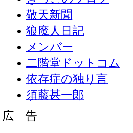
敬天新聞
狼魔人日記
メンバー
二階堂ドットコム
依存症の独り言
須藤甚一郎
広 告