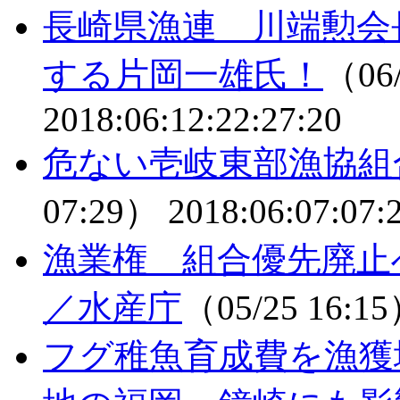
長崎県漁連 川端勲会
する片岡一雄氏！
（06/
2018:06:12:22:27:20
危ない壱岐東部漁協組
07:29）
2018:06:07:07:
漁業権 組合優先廃止
／水産庁
（05/25 16:1
フグ稚魚育成費を漁獲