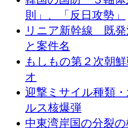
則」、「反日攻勢」
リニア新幹線 既発
と案件名
もしもの第２次朝鮮
オ
迎撃ミサイル種類・
ルス核爆弾
中東湾岸国の分裂の