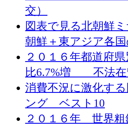
交）
図表で見る北朝鮮ミ
朝鮮＋東アジア各国
２０１６年都道府県
比6.7%増 不法在
消費不況に激化する
ング ベスト10
２０１６年 世界粗