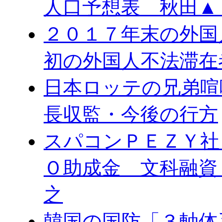
人口予想表 秋田▲
２０１７年末の外国
初の外国人不法滞在
日本ロッテの兄弟喧
長収監・今後の行方
スパコンＰＥＺＹ社
Ｏ助成金 文科融資
之
韓国の国防「３軸体