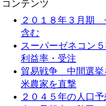
コンテンツ
２０１８年３月期 
含む
スーパーゼネコン５
利益率・受注
貿易戦争 中間選
米農家を直撃
２０４５年の人口予