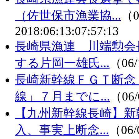
（佐世保市漁業協...
（0
2018:06:13:07:57:13
長崎県漁連 川端勲会
する片岡一雄氏...
（06/
長崎新幹線ＦＧＴ断念
線」７月までに...
（06/
【九州新幹線長崎】新
入、事実上断念...
（06/