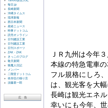
Yahoo!談合入札
毎日.jp
長崎新聞
沖縄タイムス
琉球新報
西日本新聞
産経ニュース
時事ドットコム
読売オンライン
日刊建設工業
日刊建設工業
日刊スポーツ
ＪＲ九州は今年３
ZAK・ZAK
きっこのブログ
敬天新聞
本線の特急電車の
狼魔人日記
メンバー
フル規格にしろ、
二階堂ドットコム
依存症の独り言
は、観光客を大幅
須藤甚一郎
長崎は観光エネル
広 告
幸いにも今年、世