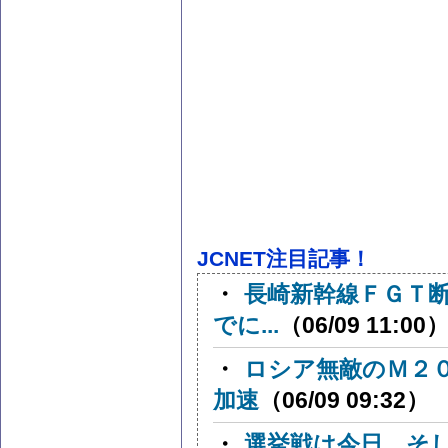
JCNET注目記事！
・
長崎新幹線ＦＧＴ
でに...
（06/09 11:00
・
ロシア無敵のＭ２
加速
（06/09 09:32）
・
選挙戦は今日、そ