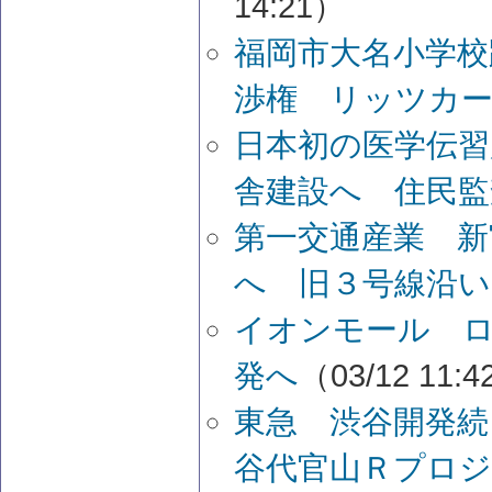
14:21）
福岡市大名小学校跡
渉権 リッツカ
日本初の医学伝習
舎建設へ 住民監
第一交通産業 新
へ 旧３号線沿
イオンモール 
発へ
（03/12 11:
東急 渋谷開発続
谷代官山Ｒプロ