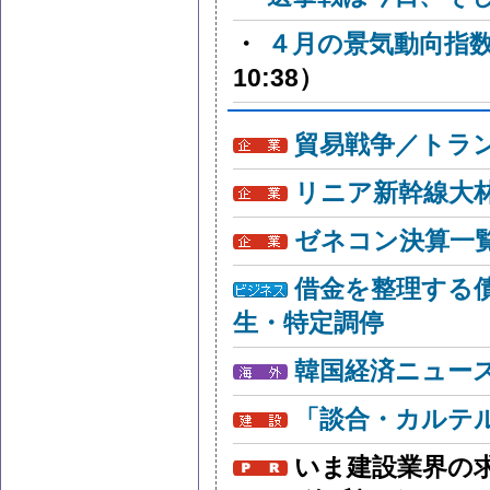
・
４月の景気動向指
10:38）
貿易戦争／トラン
リニア新幹線大
ゼネコン決算一
借金を整理する
生・特定調停
韓国経済ニュー
「談合・カルテ
いま建設業界の