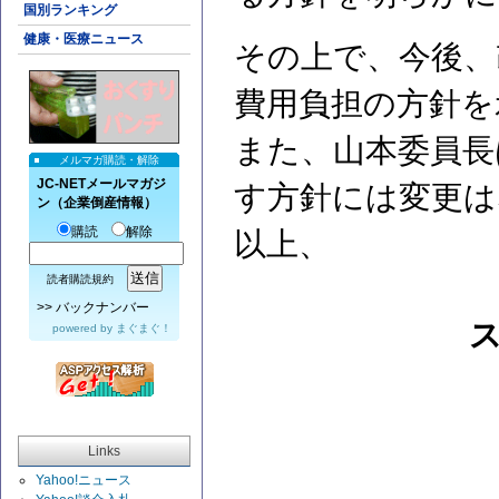
国別ランキング
健康・医療ニュース
その上で、今後、
費用負担の方針を
また、山本委員長
メルマガ購読・解除
JC-NETメールマガジ
す方針には変更は
ン（企業倒産情報）
購読
解除
以上、
読者購読規約
>>
バックナンバー
powered by
まぐまぐ！
Links
Yahoo!ニュース