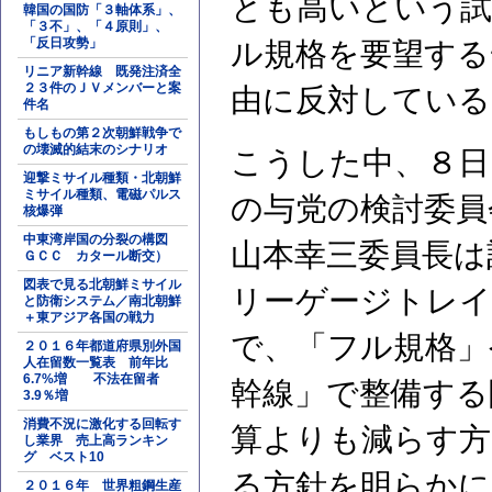
とも高いという試
韓国の国防「３軸体系」、
「３不」、「４原則」、
「反日攻勢」
ル規格を要望する
リニア新幹線 既発注済全
２３件のＪＶメンバーと案
由に反対している
件名
もしもの第２次朝鮮戦争で
の壊滅的結末のシナリオ
こうした中、８日
迎撃ミサイル種類・北朝鮮
ミサイル種類、電磁パルス
の与党の検討委員
核爆弾
中東湾岸国の分裂の構図
山本幸三委員長は
ＧＣＣ カタール断交）
図表で見る北朝鮮ミサイル
リーゲージトレイ
と防衛システム／南北朝鮮
＋東アジア各国の戦力
で、「フル規格」
２０１６年都道府県別外国
人在留数一覧表 前年比
6.7%増 不法在留者
幹線」で整備する
3.9％増
消費不況に激化する回転す
算よりも減らす方
し業界 売上高ランキン
グ ベスト10
る方針を明らかに
２０１６年 世界粗鋼生産