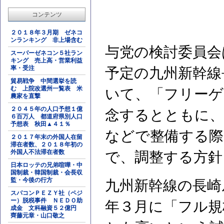
コンテンツ
２０１８年３月期 ゼネコ
ンランキング 非上場含む
与党の検討委員会
スーパーゼネコン５社ラン
キング 売上高・営業利益
率・受注
予定の九州新幹線
貿易戦争 中間選挙を読
む 上院改選州一覧表 米
いて、「フリーゲ
農家を直撃
２０４５年の人口予想１億
念するとともに、
６百万人 都道府県別人口
予想表 秋田▲４１％
などで整備する際
２０１７年末の外国人在留
滞在者数、２０１８年初の
外国人不法滞在者数
で、調整する方針
日本ロッテの兄弟喧嘩・中
国制裁・韓国制裁・会長収
監・今後の行方
九州新幹線の長崎
スパコンＰＥＺＹ社（ペジ
ー）脱税事件 ＮＥＤＯ助
年３月に「フル規
成金 文科融資５２億円
齊藤元章・山口敬之