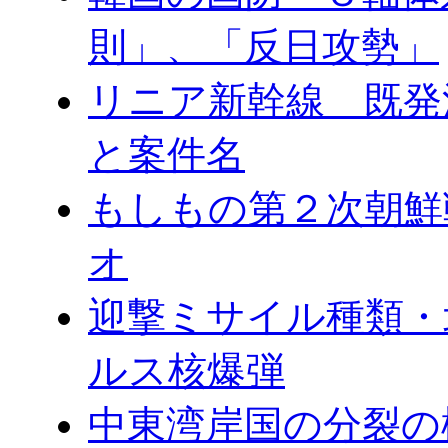
則」、「反日攻勢」
リニア新幹線 既発
と案件名
もしもの第２次朝鮮
オ
迎撃ミサイル種類・
ルス核爆弾
中東湾岸国の分裂の