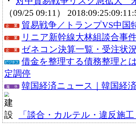
・
対中貿易戦争リスク急拡大 米
（09/25 09:11）
2018:09:25:09:11:
貿易戦争／トランプVS中国
リニア新幹線大林組談合事
ゼネコン決算一覧・受注状
借金を整理する債務整理と
定調停
韓国経済ニュース｜韓国経
「談合・カルテル・違反施工