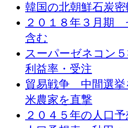
韓国の北朝鮮石炭密
２０１８年３月期 
含む
スーパーゼネコン５
利益率・受注
貿易戦争 中間選
米農家を直撃
２０４５年の人口予