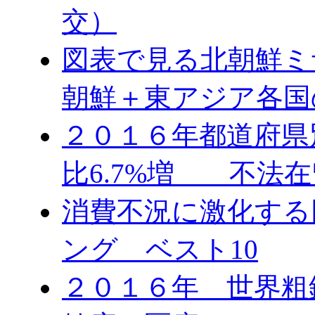
交）
図表で見る北朝鮮ミ
朝鮮＋東アジア各国
２０１６年都道府県
比6.7%増 不法在
消費不況に激化する
ング ベスト10
２０１６年 世界粗