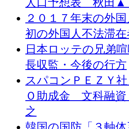
人口予想表 秋田▲
２０１７年末の外国
初の外国人不法滞在
日本ロッテの兄弟喧
長収監・今後の行方
スパコンＰＥＺＹ社
Ｏ助成金 文科融資
之
韓国の国防「３軸体