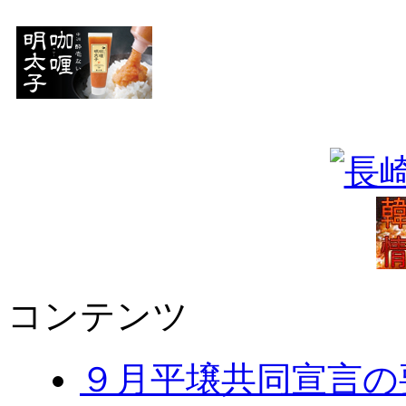
コンテンツ
９月平壌共同宣言の