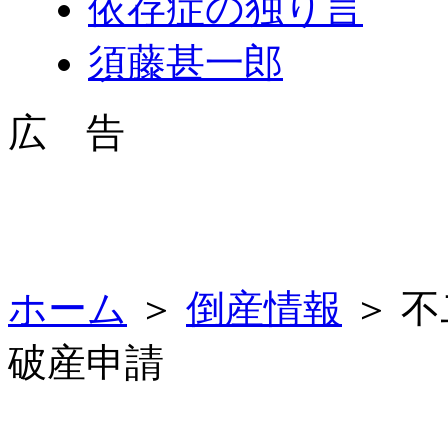
依存症の独り言
須藤甚一郎
広 告
ホーム
＞
倒産情報
＞ 
破産申請