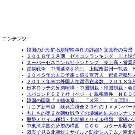
コンテンツ
韓国の北朝鮮石炭密輸事件の詳細と文政権の背景
２０１８年３月期 ゼネコンランキング 非上場
スーパーゼネコン５社ランキング 売上高・営業
貿易戦争 中間選挙を読む 上院改選州一覧表 
２０４５年の人口予想１億６百万人 都道府県別
２０１７年末の外国人在留滞在者数、２０１８年
日本ロッテの兄弟喧嘩・中国制裁・韓国制裁・会
スパコンＰＥＺＹ社（ペジー）脱税事件 ＮＥＤ
韓国の国防「３軸体系」、「３不」、「４原則」
リニア新幹線 既発注済全２３件のＪＶメンバー
もしもの第２次朝鮮戦争での壊滅的結末のシナリ
迎撃ミサイル種類・北朝鮮ミサイル種類、電磁パ
中東湾岸国の分裂の構図 ＧＣＣ カタール断交
図表で見る北朝鮮ミサイルと防衛システム／南北