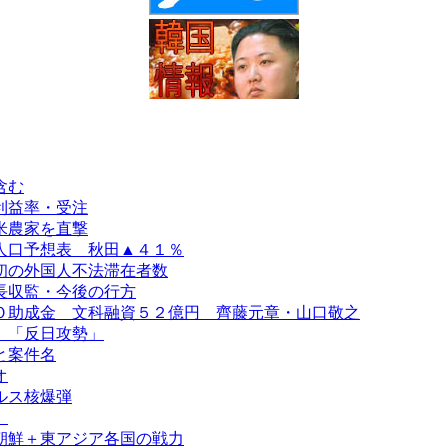
含む
利益率・受注
米農家を直撃
人口予想表 秋田▲４１％
初の外国人不法滞在者数
長収監・今後の行方
Ｏ助成金 文科融資５２億円 齊藤元章・山口敬之
、「反日攻勢」
と案件名
オ
ルス核爆弾
）
朝鮮＋東アジア各国の戦力