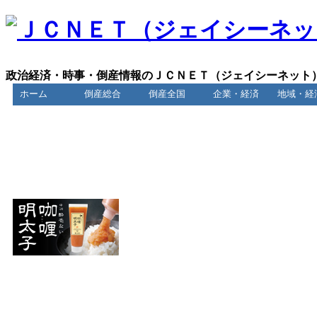
政治経済・時事・倒産情報のＪＣＮＥＴ（ジェイシーネット
ホーム
倒産総合
倒産全国
企業・経済
地域・経