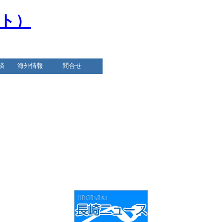
）
済
海外情報
問合せ