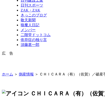
日刊建設工業
日刊スポーツ
ZAK・ZAK
きっこのブログ
敬天新聞
狼魔人日記
メンバー
二階堂ドットコム
依存症の独り言
須藤甚一郎
広 告
ホーム
＞
倒産情報
＞ ＣＨＩＣＡＲＡ（有）（佐賀）／破産
ＣＨＩＣＡＲＡ（有）（佐賀