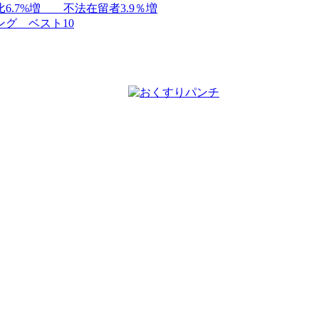
.7%増 不法在留者3.9％増
グ ベスト10