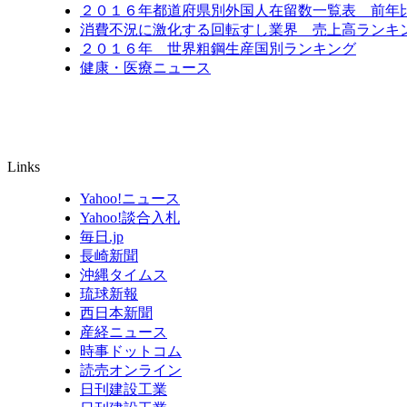
２０１６年都道府県別外国人在留数一覧表 前年比6
消費不況に激化する回転すし業界 売上高ランキン
２０１６年 世界粗鋼生産国別ランキング
健康・医療ニュース
Links
Yahoo!ニュース
Yahoo!談合入札
毎日.jp
長崎新聞
沖縄タイムス
琉球新報
西日本新聞
産経ニュース
時事ドットコム
読売オンライン
日刊建設工業