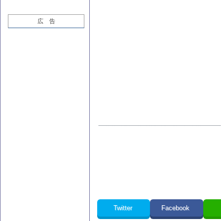
広 告
Twitter
Facebook