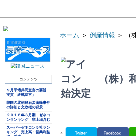
ホーム
＞
倒産情報
＞ （
（株）
コンテンツ
９月平壌共同宣言の要旨
始決定
実質「終戦宣言」
韓国の北朝鮮石炭密輸事件
の詳細と文政権の背景
２０１８年３月期 ゼネコ
ンランキング 非上場含む
スーパーゼネコン５社ラン
キング 売上高・営業利益
Twitter
Facebook