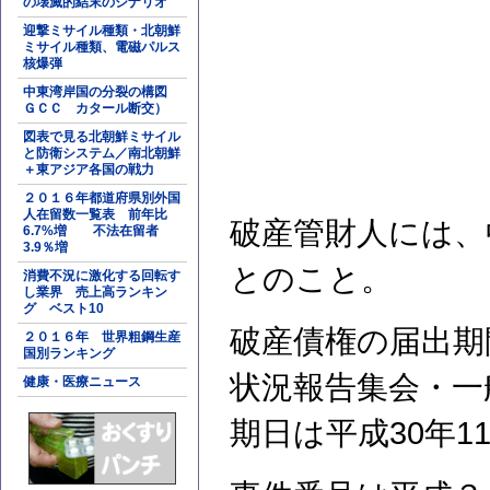
の壊滅的結末のシナリオ
迎撃ミサイル種類・北朝鮮
ミサイル種類、電磁パルス
核爆弾
中東湾岸国の分裂の構図
ＧＣＣ カタール断交）
図表で見る北朝鮮ミサイル
と防衛システム／南北朝鮮
＋東アジア各国の戦力
２０１６年都道府県別外国
人在留数一覧表 前年比
破産管財人には、
6.7%増 不法在留者
3.9％増
とのこと。
消費不況に激化する回転す
し業界 売上高ランキン
グ ベスト10
破産債権の届出期間
２０１６年 世界粗鋼生産
国別ランキング
状況報告集会・一
健康・医療ニュース
期日は平成30年11