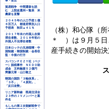
率・受注
貿易戦争 中間選挙を読
む 上院改選州一覧表 米
農家を直撃
２０４５年の人口予想１億
６百万人 都道府県別人口
予想表 秋田▲４１％
（株）和心隊（所
２０１７年末の外国人在留
滞在者数、２０１８年初の
＊ ）は９月５日
外国人不法滞在者数
日本ロッテの兄弟喧嘩・中
産手続きの開始決
国制裁・韓国制裁・会長収
監・今後の行方
スパコンＰＥＺＹ社（ペジ
ー）脱税事件 ＮＥＤＯ助
成金 文科融資５２億円
齊藤元章・山口敬之
韓国の国防「３軸体系」、
「３不」、「４原則」、
「反日攻勢」
リニア新幹線 既発注済全
２３件のＪＶメンバーと案
件名
もしもの第２次朝鮮戦争で