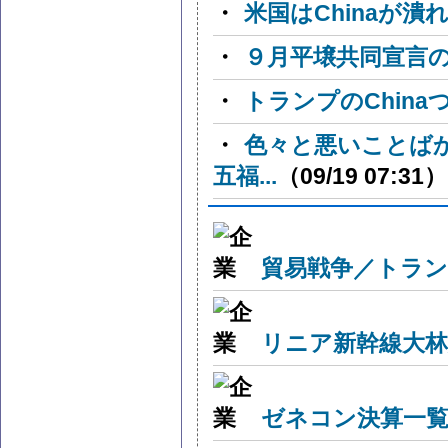
・
米国はChinaが
・
９月平壌共同宣言
・
トランプのChin
・
色々と悪いことば
五福...
（09/19 07:31）
貿易戦争／トラン
リニア新幹線大林
ゼネコン決算一覧