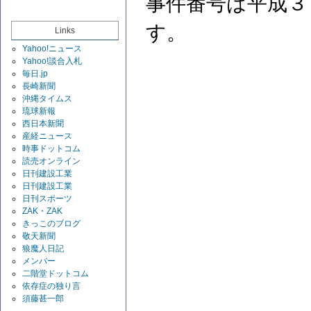
事件番号は平成３
す。
Links
Yahoo!ニュース
Yahoo!談合入札
毎日.jp
長崎新聞
沖縄タイムス
琉球新報
西日本新聞
産経ニュース
時事ドットコム
読売オンライン
日刊建設工業
日刊建設工業
日刊スポーツ
ZAK・ZAK
きっこのブログ
敬天新聞
狼魔人日記
メンバー
二階堂ドットコム
依存症の独り言
須藤甚一郎