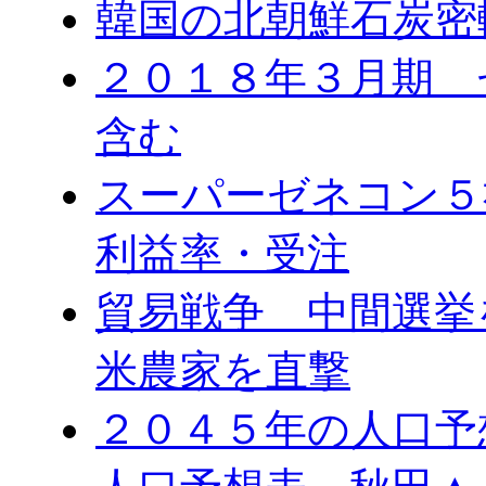
韓国の北朝鮮石炭密
２０１８年３月期 
含む
スーパーゼネコン５
利益率・受注
貿易戦争 中間選
米農家を直撃
２０４５年の人口予