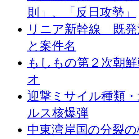
則」、「反日攻勢」
リニア新幹線 既発
と案件名
もしもの第２次朝鮮
オ
迎撃ミサイル種類・
ルス核爆弾
中東湾岸国の分裂の