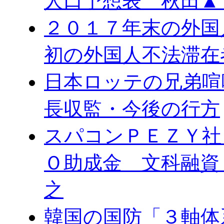
人口予想表 秋田▲
２０１７年末の外国
初の外国人不法滞在
日本ロッテの兄弟喧
長収監・今後の行方
スパコンＰＥＺＹ社
Ｏ助成金 文科融資
之
韓国の国防「３軸体