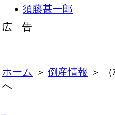
須藤甚一郎
広 告
ホーム
＞
倒産情報
＞ 
へ