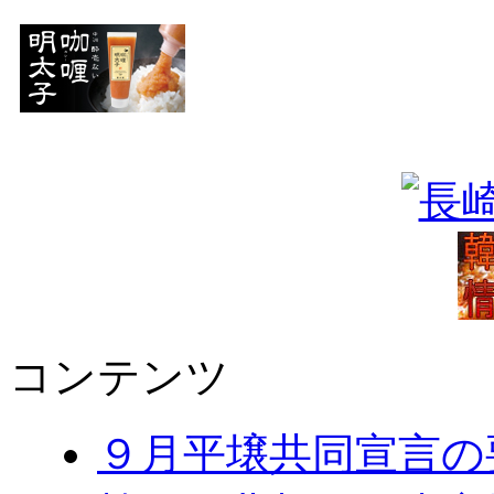
コンテンツ
９月平壌共同宣言の