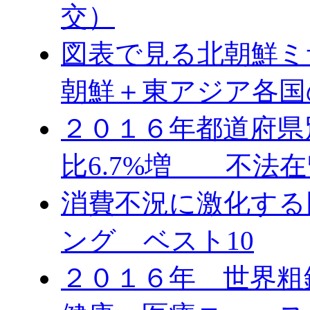
交）
図表で見る北朝鮮ミ
朝鮮＋東アジア各国
２０１６年都道府県
比6.7%増 不法在
消費不況に激化する
ング ベスト10
２０１６年 世界粗