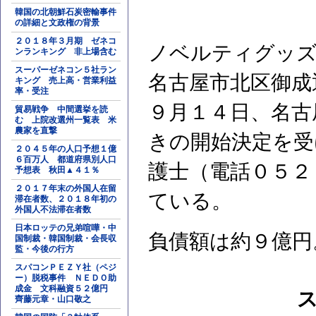
韓国の北朝鮮石炭密輸事件
の詳細と文政権の背景
２０１８年３月期 ゼネコ
ノベルティグッズ
ンランキング 非上場含む
スーパーゼネコン５社ラン
名古屋市北区御成
キング 売上高・営業利益
率・受注
９月１４日、名古
貿易戦争 中間選挙を読
む 上院改選州一覧表 米
農家を直撃
きの開始決定を受
２０４５年の人口予想１億
６百万人 都道府県別人口
護士（電話０５２
予想表 秋田▲４１％
２０１７年末の外国人在留
ている。
滞在者数、２０１８年初の
外国人不法滞在者数
日本ロッテの兄弟喧嘩・中
負債額は約９億円
国制裁・韓国制裁・会長収
監・今後の行方
スパコンＰＥＺＹ社（ペジ
ー）脱税事件 ＮＥＤＯ助
成金 文科融資５２億円
齊藤元章・山口敬之