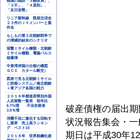
韓国の国防「３軸体系」、
「３不」、「４原則」、
「反日攻勢」
リニア新幹線 既発注済全
２３件のＪＶメンバーと案
件名
もしもの第２次朝鮮戦争で
の壊滅的結末のシナリオ
迎撃ミサイル種類・北朝鮮
ミサイル種類、電磁パルス
核爆弾
中東湾岸国の分裂の構図
ＧＣＣ カタール断交）
図表で見る北朝鮮ミサイル
と防衛システム／南北朝鮮
＋東アジア各国の戦力
２０１６年都道府県別外国
人在留数一覧表 前年比
6.7%増 不法在留者
破産債権の届出期間
3.9％増
消費不況に激化する回転す
状況報告集会・一
し業界 売上高ランキン
グ ベスト10
期日は平成30年12
２０１６年 世界粗鋼生産