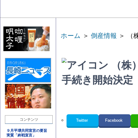
ホーム
＞
倒産情報
＞ （
（株
手続き開始決定
コンテンツ
Twitter
Facebook
９月平壌共同宣言の要旨
実質「終戦宣言」