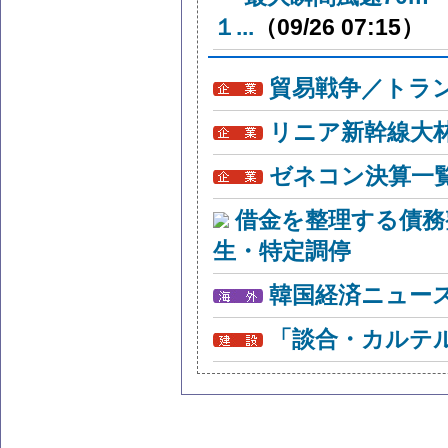
１...
（09/26 07:15）
貿易戦争／トラン
リニア新幹線大
ゼネコン決算一
借金を整理する債務
生・特定調停
韓国経済ニュー
「談合・カルテ