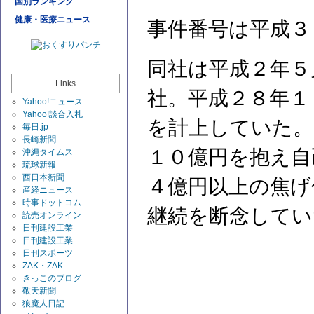
国別ランキング
健康・医療ニュース
事件番号は平成３
同社は平成２年５
Links
社。平成２８年１
Yahoo!ニュース
Yahoo!談合入札
を計上していた。
毎日.jp
長崎新聞
１０億円を抱え自
沖縄タイムス
琉球新報
西日本新聞
４億円以上の焦げ
産経ニュース
時事ドットコム
継続を断念してい
読売オンライン
日刊建設工業
日刊建設工業
日刊スポーツ
ZAK・ZAK
きっこのブログ
敬天新聞
狼魔人日記