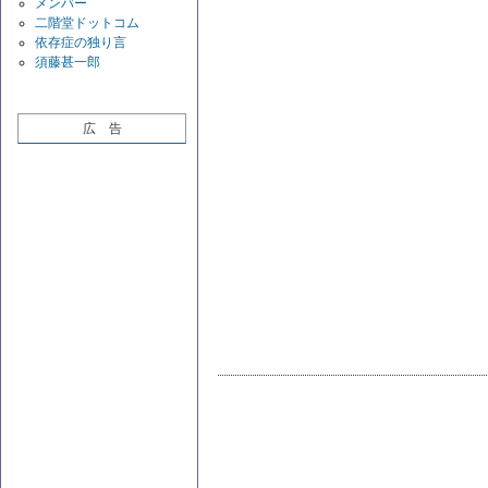
メンバー
二階堂ドットコム
依存症の独り言
須藤甚一郎
広 告