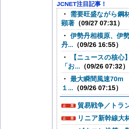
JCNET注目記事！
・
需要旺盛ながら鋼
顕著
（09/27 07:31）
・
伊勢丹相模原、伊
丹...
（09/26 16:55）
・
【ニュースの核心
「お...
（09/26 07:32）
・
最大瞬間風速70m
１...
（09/26 07:15）
貿易戦争／トラン
リニア新幹線大