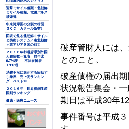
の壊滅的結末のシナリオ
迎撃ミサイル種類・北朝鮮
ミサイル種類、電磁パルス
核爆弾
中東湾岸国の分裂の構図
ＧＣＣ カタール断交）
図表で見る北朝鮮ミサイル
と防衛システム／南北朝鮮
＋東アジア各国の戦力
破産管財人には、
２０１６年都道府県別外国
人在留数一覧表 前年比
とのこと。
6.7%増 不法在留者
3.9％増
消費不況に激化する回転す
破産債権の届出期
し業界 売上高ランキン
グ ベスト10
状況報告集会・一
２０１６年 世界粗鋼生産
国別ランキング
期日は平成30年1
健康・医療ニュース
事件番号は平成３
す。