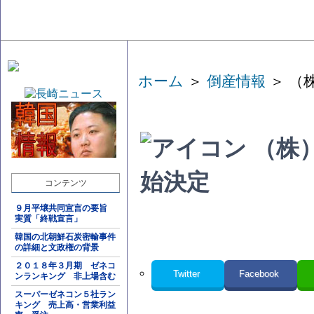
ホーム
＞
倒産情報
＞ （
（株
始決定
コンテンツ
９月平壌共同宣言の要旨
実質「終戦宣言」
韓国の北朝鮮石炭密輸事件
の詳細と文政権の背景
２０１８年３月期 ゼネコ
Twitter
Facebook
ンランキング 非上場含む
スーパーゼネコン５社ラン
キング 売上高・営業利益