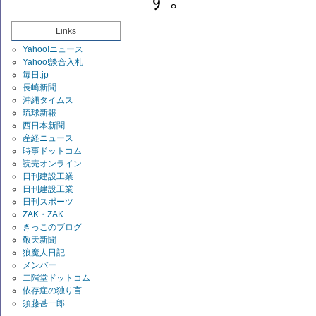
Links
Yahoo!ニュース
Yahoo!談合入札
毎日.jp
長崎新聞
沖縄タイムス
琉球新報
西日本新聞
産経ニュース
時事ドットコム
読売オンライン
日刊建設工業
日刊建設工業
日刊スポーツ
ZAK・ZAK
きっこのブログ
敬天新聞
狼魔人日記
メンバー
二階堂ドットコム
依存症の独り言
須藤甚一郎