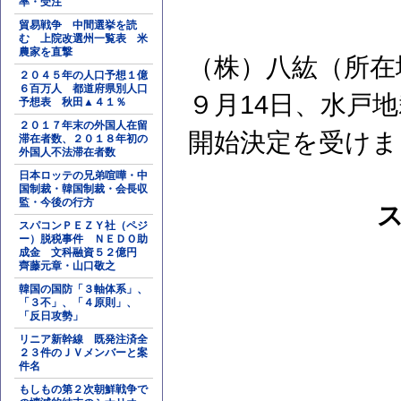
率・受注
貿易戦争 中間選挙を読
む 上院改選州一覧表 米
農家を直撃
（株）八紘（所在
２０４５年の人口予想１億
６百万人 都道府県別人口
９月14日、水戸
予想表 秋田▲４１％
２０１７年末の外国人在留
開始決定を受けま
滞在者数、２０１８年初の
外国人不法滞在者数
日本ロッテの兄弟喧嘩・中
国制裁・韓国制裁・会長収
監・今後の行方
スパコンＰＥＺＹ社（ペジ
ー）脱税事件 ＮＥＤＯ助
成金 文科融資５２億円
齊藤元章・山口敬之
韓国の国防「３軸体系」、
「３不」、「４原則」、
「反日攻勢」
リニア新幹線 既発注済全
２３件のＪＶメンバーと案
件名
もしもの第２次朝鮮戦争で