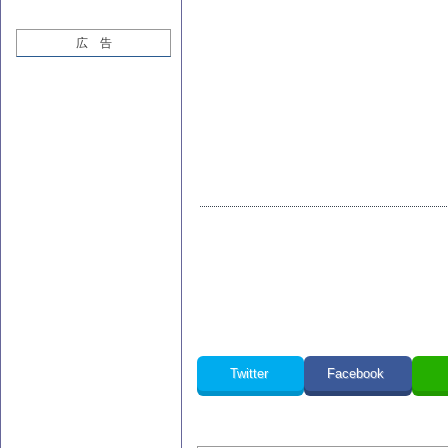
広 告
Twitter
Facebook