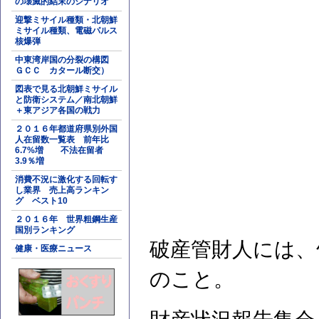
の壊滅的結末のシナリオ
迎撃ミサイル種類・北朝鮮
ミサイル種類、電磁パルス
核爆弾
中東湾岸国の分裂の構図
ＧＣＣ カタール断交）
図表で見る北朝鮮ミサイル
と防衛システム／南北朝鮮
＋東アジア各国の戦力
２０１６年都道府県別外国
人在留数一覧表 前年比
6.7%増 不法在留者
3.9％増
消費不況に激化する回転す
し業界 売上高ランキン
グ ベスト10
２０１６年 世界粗鋼生産
国別ランキング
破産管財人には、
健康・医療ニュース
のこと。