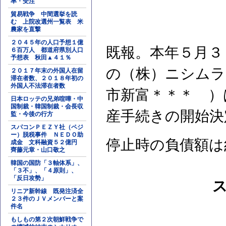
率・受注
貿易戦争 中間選挙を読
む 上院改選州一覧表 米
農家を直撃
２０４５年の人口予想１億
既報。本年５月３
６百万人 都道府県別人口
予想表 秋田▲４１％
の（株）ニシムラ
２０１７年末の外国人在留
滞在者数、２０１８年初の
外国人不法滞在者数
市新富＊＊＊ ）
日本ロッテの兄弟喧嘩・中
国制裁・韓国制裁・会長収
産手続きの開始決
監・今後の行方
スパコンＰＥＺＹ社（ペジ
ー）脱税事件 ＮＥＤＯ助
停止時の負債額は
成金 文科融資５２億円
齊藤元章・山口敬之
韓国の国防「３軸体系」、
「３不」、「４原則」、
「反日攻勢」
リニア新幹線 既発注済全
２３件のＪＶメンバーと案
件名
もしもの第２次朝鮮戦争で