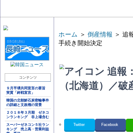
ホーム
＞
倒産情報
＞ 追
手続き開始決定
追報
コンテンツ
（北海道）／破
９月平壌共同宣言の要旨
実質「終戦宣言」
韓国の北朝鮮石炭密輸事件
の詳細と文政権の背景
２０１８年３月期 ゼネコ
ンランキング 非上場含む
Twitter
Facebook
スーパーゼネコン５社ラン
キング 売上高・営業利益