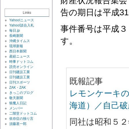
財産状況報告集会
告の期日は平成3
Links
Yahoo!ニュース
Yahoo!談合入札
事件番号は平成３
毎日.jp
長崎新聞
す。
沖縄タイムス
琉球新報
西日本新聞
産経ニュース
時事ドットコム
読売オンライン
日刊建設工業
日刊建設工業
既報記事
日刊スポーツ
ZAK・ZAK
レモンケーキ
きっこのブログ
敬天新聞
海道）／自己破
狼魔人日記
メンバー
二階堂ドットコム
依存症の独り言
同社は昭和５２
須藤甚一郎