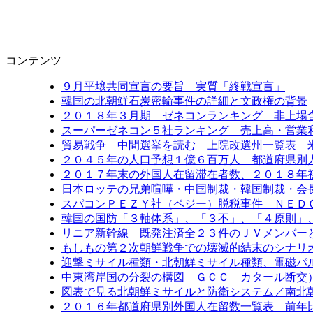
コンテンツ
９月平壌共同宣言の要旨 実質「終戦宣言」
韓国の北朝鮮石炭密輸事件の詳細と文政権の背景
２０１８年３月期 ゼネコンランキング 非上場
スーパーゼネコン５社ランキング 売上高・営業
貿易戦争 中間選挙を読む 上院改選州一覧表 
２０４５年の人口予想１億６百万人 都道府県別
２０１７年末の外国人在留滞在者数、２０１８年
日本ロッテの兄弟喧嘩・中国制裁・韓国制裁・会
スパコンＰＥＺＹ社（ペジー）脱税事件 ＮＥＤ
韓国の国防「３軸体系」、「３不」、「４原則」
リニア新幹線 既発注済全２３件のＪＶメンバー
もしもの第２次朝鮮戦争での壊滅的結末のシナリ
迎撃ミサイル種類・北朝鮮ミサイル種類、電磁パ
中東湾岸国の分裂の構図 ＧＣＣ カタール断交
図表で見る北朝鮮ミサイルと防衛システム／南北
２０１６年都道府県別外国人在留数一覧表 前年比6