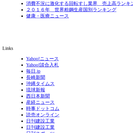
消費不況に激化する回転すし業界 売上高ランキン
２０１６年 世界粗鋼生産国別ランキング
健康・医療ニュース
Links
Yahoo!ニュース
Yahoo!談合入札
毎日.jp
長崎新聞
沖縄タイムス
琉球新報
西日本新聞
産経ニュース
時事ドットコム
読売オンライン
日刊建設工業
日刊建設工業