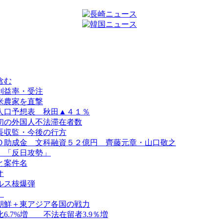
含む
利益率・受注
米農家を直撃
人口予想表 秋田▲４１％
初の外国人不法滞在者数
長収監・今後の行方
Ｏ助成金 文科融資５２億円 齊藤元章・山口敬之
、「反日攻勢」
と案件名
オ
ルス核爆弾
）
朝鮮＋東アジア各国の戦力
.7%増 不法在留者3.9％増