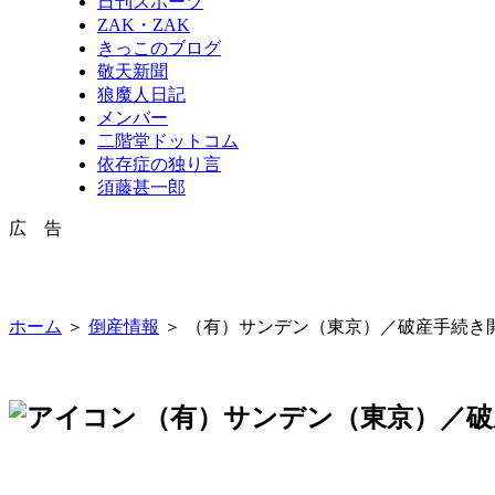
日刊スポーツ
ZAK・ZAK
きっこのブログ
敬天新聞
狼魔人日記
メンバー
二階堂ドットコム
依存症の独り言
須藤甚一郎
広 告
ホーム
＞
倒産情報
＞ （有）サンデン（東京）／破産手続き
（有）サンデン（東京）／破