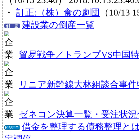
（10/13 23:40）
2018:10:13:23:40:
・
訂正:（株）食の劇団
（10/13 
建設業の倒産一覧
貿易戦争／トランプVS中国
リニア新幹線大林組談合事件
ゼネコン決算一覧・受注状況
借金を整理する債務整理と