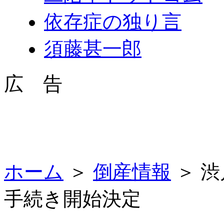
依存症の独り言
須藤甚一郎
広 告
ホーム
＞
倒産情報
＞ 
手続き開始決定