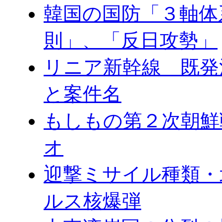
韓国の国防「３軸体
則」、「反日攻勢」
リニア新幹線 既発
と案件名
もしもの第２次朝鮮
オ
迎撃ミサイル種類・
ルス核爆弾