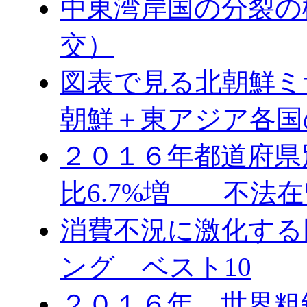
中東湾岸国の分裂の
交）
図表で見る北朝鮮ミ
朝鮮＋東アジア各国
２０１６年都道府県
比6.7%増 不法在
消費不況に激化する
ング ベスト10
２０１６年 世界粗