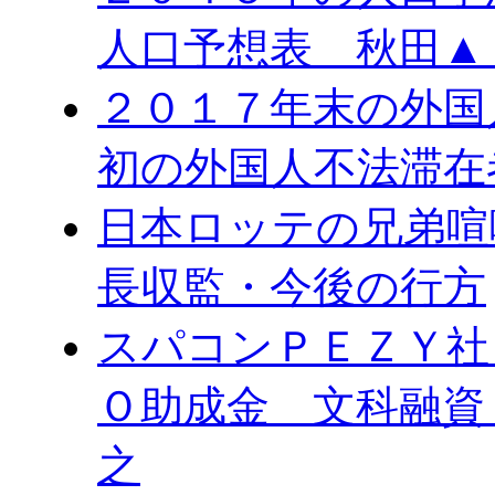
人口予想表 秋田▲
２０１７年末の外国
初の外国人不法滞在
日本ロッテの兄弟喧
長収監・今後の行方
スパコンＰＥＺＹ社
Ｏ助成金 文科融資
之