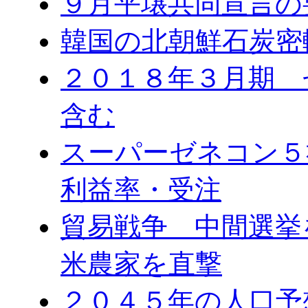
９月平壌共同宣言の
韓国の北朝鮮石炭密
２０１８年３月期 
含む
スーパーゼネコン５
利益率・受注
貿易戦争 中間選
米農家を直撃
２０４５年の人口予