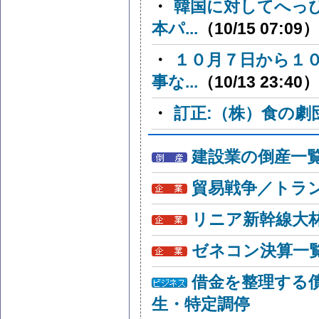
・
韓国に対してへっ
本パ...
（10/15 07:09）
・
１０月７日から１
事な...
（10/13 23:40）
・
訂正:（株）食の劇
建設業の倒産一
貿易戦争／トラン
リニア新幹線大
ゼネコン決算一
借金を整理する
生・特定調停