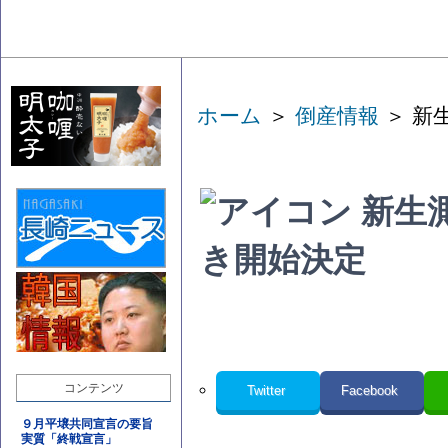
ホーム
＞
倒産情報
＞ 新
新生
き開始決定
コンテンツ
Twitter
Facebook
９月平壌共同宣言の要旨
実質「終戦宣言」