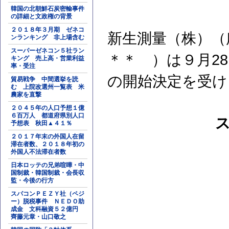
韓国の北朝鮮石炭密輸事件
の詳細と文政権の背景
２０１８年３月期 ゼネコ
新生測量（株）（
ンランキング 非上場含む
スーパーゼネコン５社ラン
＊＊ ）は９月2
キング 売上高・営業利益
率・受注
の開始決定を受け
貿易戦争 中間選挙を読
む 上院改選州一覧表 米
農家を直撃
２０４５年の人口予想１億
６百万人 都道府県別人口
予想表 秋田▲４１％
２０１７年末の外国人在留
滞在者数、２０１８年初の
外国人不法滞在者数
日本ロッテの兄弟喧嘩・中
国制裁・韓国制裁・会長収
監・今後の行方
スパコンＰＥＺＹ社（ペジ
ー）脱税事件 ＮＥＤＯ助
成金 文科融資５２億円
齊藤元章・山口敬之