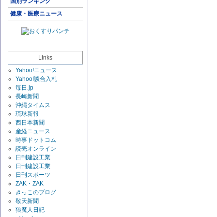
国別ランキング
健康・医療ニュース
Links
Yahoo!ニュース
Yahoo!談合入札
毎日.jp
長崎新聞
沖縄タイムス
琉球新報
西日本新聞
産経ニュース
時事ドットコム
読売オンライン
日刊建設工業
日刊建設工業
日刊スポーツ
ZAK・ZAK
きっこのブログ
敬天新聞
狼魔人日記