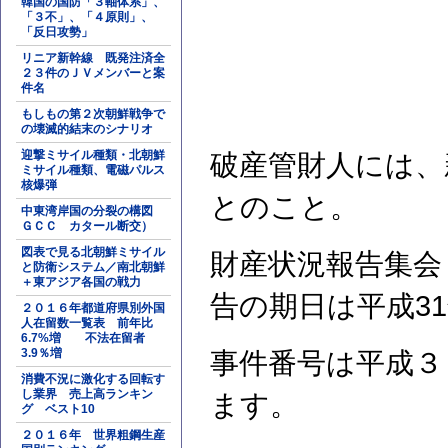
韓国の国防「３軸体系」、
「３不」、「４原則」、
「反日攻勢」
リニア新幹線 既発注済全
２３件のＪＶメンバーと案
件名
もしもの第２次朝鮮戦争で
の壊滅的結末のシナリオ
迎撃ミサイル種類・北朝鮮
破産管財人には、
ミサイル種類、電磁パルス
核爆弾
とのこと。
中東湾岸国の分裂の構図
ＧＣＣ カタール断交）
図表で見る北朝鮮ミサイル
財産状況報告集会
と防衛システム／南北朝鮮
＋東アジア各国の戦力
告の期日は平成31
２０１６年都道府県別外国
人在留数一覧表 前年比
6.7%増 不法在留者
3.9％増
事件番号は平成３
消費不況に激化する回転す
し業界 売上高ランキン
ます。
グ ベスト10
２０１６年 世界粗鋼生産