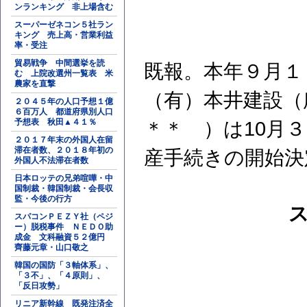
ンランキング 非上場含む
スーパーゼネコン５社ラン
キング 売上高・営業利益
率・受注
貿易戦争 中間選挙を読
既報。本年９月１
む 上院改選州一覧表 米
農家を直撃
（有）本井建設（
２０４５年の人口予想１億
６百万人 都道府県別人口
予想表 秋田▲４１％
＊＊ ）は10月
２０１７年末の外国人在留
滞在者数、２０１８年初の
産手続きの開始決
外国人不法滞在者数
日本ロッテの兄弟喧嘩・中
国制裁・韓国制裁・会長収
監・今後の行方
スパコンＰＥＺＹ社（ペジ
ー）脱税事件 ＮＥＤＯ助
成金 文科融資５２億円
齊藤元章・山口敬之
韓国の国防「３軸体系」、
「３不」、「４原則」、
「反日攻勢」
リニア新幹線 既発注済全