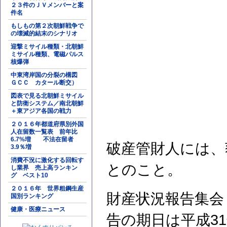
２３件のＪＶメンバーと案
件名
もしもの第２次朝鮮戦争で
の壊滅的結末のシナリオ
迎撃ミサイル種類・北朝鮮
ミサイル種類、電磁パルス
核爆弾
中東湾岸国の分裂の構図
ＧＣＣ カタール断交）
図表で見る北朝鮮ミサイル
と防衛システム／南北朝鮮
＋東アジア各国の戦力
２０１６年都道府県別外国
人在留数一覧表 前年比
6.7%増 不法在留者
破産管財人には、
3.9％増
消費不況に激化する回転す
とのこと。
し業界 売上高ランキン
グ ベスト10
２０１６年 世界粗鋼生産
財産状況報告集会
国別ランキング
健康・医療ニュース
告の期日は平成31