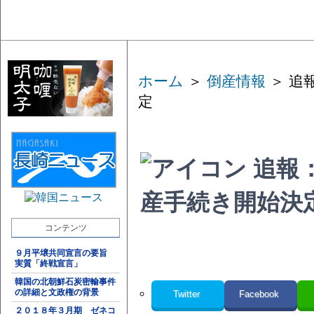
ホーム
＞
倒産情報
＞ 追
定
追報
産手続き開始決
コンテンツ
９月平壌共同宣言の要旨
実質「終戦宣言」
韓国の北朝鮮石炭密輸事件
の詳細と文政権の背景
Twitter
Facebook
２０１８年３月期 ゼネコ