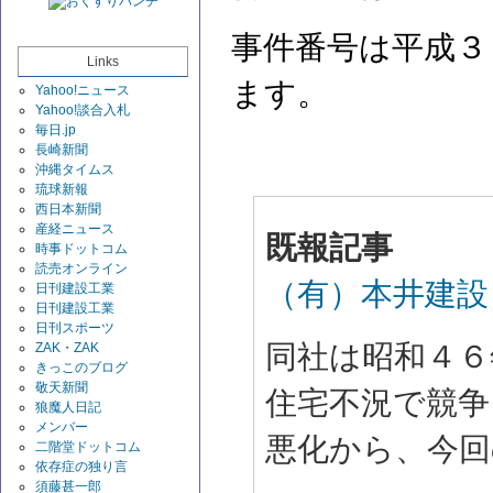
事件番号は平成３
Links
ます。
Yahoo!ニュース
Yahoo!談合入札
毎日.jp
長崎新聞
沖縄タイムス
琉球新報
西日本新聞
産経ニュース
既報記事
時事ドットコム
読売オンライン
（有）本井建設
日刊建設工業
日刊建設工業
日刊スポーツ
同社は昭和４６
ZAK・ZAK
きっこのブログ
敬天新聞
住宅不況で競争
狼魔人日記
メンバー
悪化から、今回
二階堂ドットコム
依存症の独り言
須藤甚一郎