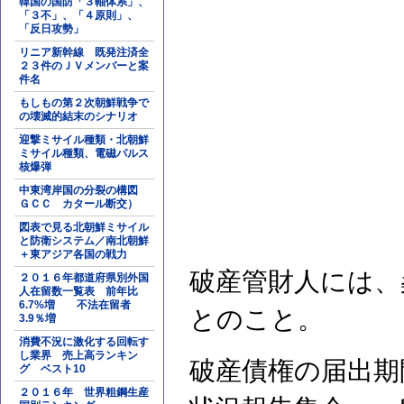
韓国の国防「３軸体系」、
「３不」、「４原則」、
「反日攻勢」
リニア新幹線 既発注済全
２３件のＪＶメンバーと案
件名
もしもの第２次朝鮮戦争で
の壊滅的結末のシナリオ
迎撃ミサイル種類・北朝鮮
ミサイル種類、電磁パルス
核爆弾
中東湾岸国の分裂の構図
ＧＣＣ カタール断交）
図表で見る北朝鮮ミサイル
と防衛システム／南北朝鮮
＋東アジア各国の戦力
破産管財人には、
２０１６年都道府県別外国
人在留数一覧表 前年比
6.7%増 不法在留者
とのこと。
3.9％増
消費不況に激化する回転す
し業界 売上高ランキン
破産債権の届出期間
グ ベスト10
２０１６年 世界粗鋼生産