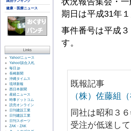
状況報告集会・一
国別ランキング
健康・医療ニュース
期日は平成31年１
事件番号は平成３
す。
Links
Yahoo!ニュース
Yahoo!談合入札
毎日.jp
長崎新聞
沖縄タイムス
既報記事
琉球新報
西日本新聞
（株）佐藤組（
産経ニュース
時事ドットコム
読売オンライン
同社は昭和３６
日刊建設工業
日刊建設工業
日刊スポーツ
受注が低迷して
ZAK・ZAK