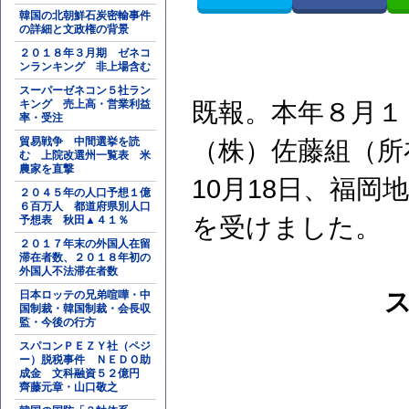
韓国の北朝鮮石炭密輸事件
の詳細と文政権の背景
２０１８年３月期 ゼネコ
ンランキング 非上場含む
スーパーゼネコン５社ラン
キング 売上高・営業利益
既報。本年８月１
率・受注
貿易戦争 中間選挙を読
（株）佐藤組（所
む 上院改選州一覧表 米
農家を直撃
10月18日、福
２０４５年の人口予想１億
６百万人 都道府県別人口
を受けました。
予想表 秋田▲４１％
２０１７年末の外国人在留
滞在者数、２０１８年初の
外国人不法滞在者数
日本ロッテの兄弟喧嘩・中
国制裁・韓国制裁・会長収
監・今後の行方
スパコンＰＥＺＹ社（ペジ
ー）脱税事件 ＮＥＤＯ助
成金 文科融資５２億円
齊藤元章・山口敬之