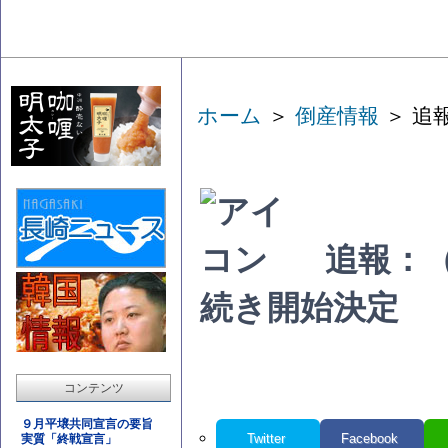
ホーム
＞
倒産情報
＞ 追
追報：
続き開始決定
コンテンツ
９月平壌共同宣言の要旨
Twitter
Facebook
実質「終戦宣言」