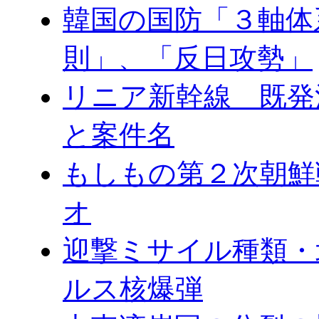
韓国の国防「３軸体
則」、「反日攻勢」
リニア新幹線 既発
と案件名
もしもの第２次朝鮮
オ
迎撃ミサイル種類・
ルス核爆弾