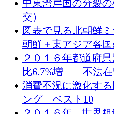
中東湾岸国の分裂の
交）
図表で見る北朝鮮ミ
朝鮮＋東アジア各国
２０１６年都道府県
比6.7%増 不法在
消費不況に激化する
ング ベスト10
２０１６年 世界粗