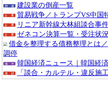
建設業の倒産一覧
貿易戦争／トランプVS中国
リニア新幹線大林組談合事
ゼネコン決算一覧・受注状
借金を整理する債務整理とは／
調停
韓国経済ニュース｜韓国経
「談合・カルテル・違反施