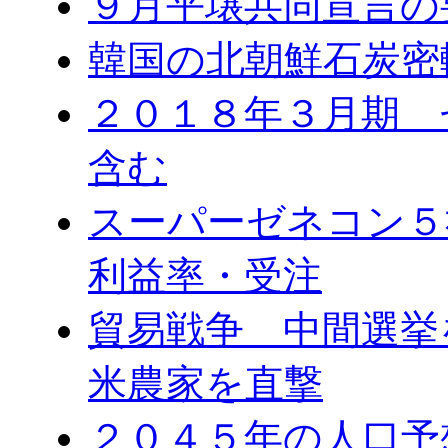
９月平壌共同宣言の
韓国の北朝鮮石炭密
２０１８年３月期 
含む
スーパーゼネコン５
利益率・受注
貿易戦争 中間選
米農家を直撃
２０４５年の人口予