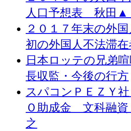
人口予想表 秋田▲
２０１７年末の外国
初の外国人不法滞在
日本ロッテの兄弟喧
長収監・今後の行方
スパコンＰＥＺＹ社
Ｏ助成金 文科融資
之