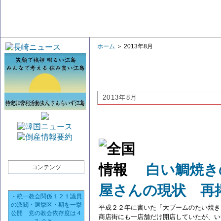
ホーム
＞ 2013年8月
2013年8月
白い鯛焼き
コンテンツ
屋さんの現状 再
・
統一教会関係１２１議員
の派閥・選挙区・期を一挙
平成２２年に書いた「大ブームのたい焼き
公開 党の教会依存度は４
商店街にも一店舗だけ開店していたが、いつ