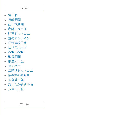
Links
毎日.jp
長崎新聞
西日本新聞
産経ニュース
時事ドットコム
読売オンライン
日刊建設工業
日刊スポーツ
ZAK・ZAK
敬天新聞
狼魔人日記
メンバー
二階堂ドットコム
依存症の独り言
須藤甚一郎
丸田たかあきblog
八重山日報
広 告