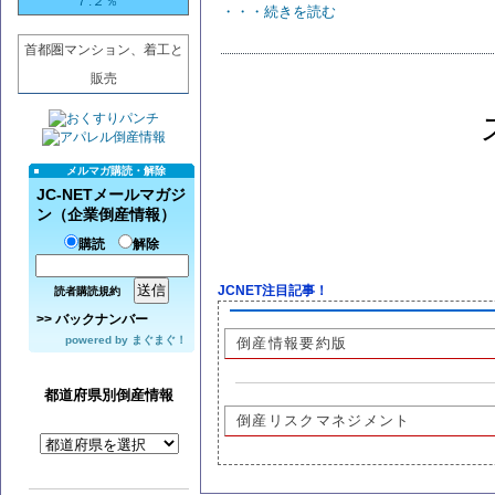
７.２％
・・・続きを読む
首都圏マンション、着工と
販売
メルマガ購読・解除
JC-NETメールマガジ
ン（企業倒産情報）
購読
解除
JCNET注目記事！
読者購読規約
>>
バックナンバー
powered by
まぐまぐ！
倒産情報要約版
都道府県別倒産情報
倒産リスクマネジメント